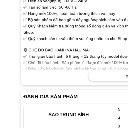
✅ Điện áp vào(input): 100V – 240V
✅ Tần số làm việc: 50 -60 Hz
✅ Hàng mới 100%, hoàn toàn tương thích với máy
✅ Bộ sản phẩm đã bao gồm dây nguồn/phích cắm vào ổ đ
✅ Quý Khách kiểm tra đúng thông số dòng điện và kích t
Shop.
✅ Quý khách cần tư vấn thêm vui lòng nhắn tin cho Shop 
🔴 CHẾ ĐỘ BẢO HÀNH VÀ HẬU MÃI
✅ Thời gian bảo hành: 6 tháng – 12 tháng tùy model được 
✅ Chế độ bảo hành: Sản phẩm lỗi được đổi mới 100% tron
✅ Điều kiện bảo hành: Sản phẩm không bị bể vỡ, hư hỏng
phẩm.
X
🔴 MỘT SỐ THÔNG TIN THAM KHẢO VỀ SẠC LAPTOP
✅ Sạc dành cho Laptop chất lượng cao đảm bảo các thông
ĐÁNH GIÁ SẢN PHẨM
ổn định chuẩn dòng cho Laptop của bạn làm việc tốt nhất
✅ Sạc được sản xuất theo tiêu chuẩn cho chất lượng sạc 
5
hưởng xấu đến thiết bị.
SAO TRUNG BÌNH
4
✅ Tính năng bảo vệ Laptop nếu điện áp không chính xác
✅ Vật liệu cấu tạo tốt, độ bền cao với vỏ nhựa chắc chắn
3