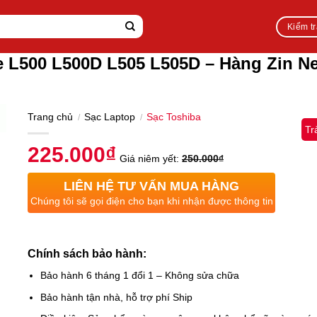
Kiểm t
te L500 L500D L505 L505D – Hàng Zin N
Trang chủ
Sạc Laptop
Sạc Toshiba
/
/
Tr
225.000
₫
Giá niêm yết:
250.000
₫
LIÊN HỆ TƯ VẤN MUA HÀNG
Chúng tôi sẽ gọi điện cho bạn khi nhận được thông tin
Chính sách bảo hành:
Bảo hành 6 tháng 1 đổi 1 – Không sửa chữa
Bảo hành tận nhà, hỗ trợ phí Ship