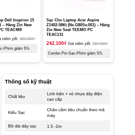
p Dell Inspiron 15
Sạc Cho Laptop Acer Aspire
1 – Hàng Zin New
Z1402-58Kt (Nx.G80Sv.001) – Hàng
PC TEAC489
Zin New Seal TEEMO PC
TEAC131
á niêm yết:
383.000
₫
242.100
₫
Giá niêm yết:
269.000
₫
ạc-Phím giảm 5%
Combo Pin-Sạc-Phím giảm 5%
Thông số kỹ thuật
Linh kiện + vỏ nhựa dây điện
Chất liệu
cao cấp
Chân cắm tiêu chuẩn theo mã
Kiểu Sạc
máy
Độ dài dây sạc
1.5 -2m