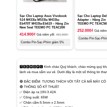
Sạc Cho Laptop Asus Vivobook
Sạc Cho Laptop Del
S14 M433Ia M533Ia M433Ia-
Adapter – Hàng Zin
Eb470T M433Ia-Eb619 – Hàng Zin
TEEMO PC TEAC56
New Seal TEEMO PC TEAC200
252.000
₫
Giá niêm
414.900
₫
Giá niêm yết:
461.000
₫
Combo Pin-Sạc-Phí
Combo Pin-Sạc-Phím giảm 5%
🆃🅴🅴🅼🅾🅿🅲 Kính chào Quý khách, chào mừng quý khá
lành và mua sắm vui vẻ. Dưới đây là một số thông tin th
🔴 ĐẶC ĐIỂM: TƯƠNG THÍCH VỚI TẤT CẢ MÃ MÁY C
🔴 THÔNG SỐ KỸ THUẬT
✅ Điện áp ra:19V-3.42A
✅ Công suất: 65W
✅ Chân cắm:5.5mm x 2.5mm