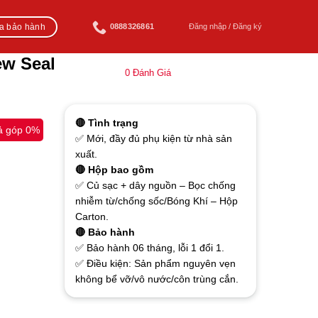
ra bảo hành
0888326861
Đăng nhập / Đăng ký
ew Seal
0
Đánh Giá
🔴 Tình trạng
ả góp 0%
✅ Mới, đầy đủ phụ kiện từ nhà sản
xuất.
🔴 Hộp bao gồm
✅ Củ sạc + dây nguồn – Bọc chống
nhiễm từ/chống sốc/Bóng Khí – Hộp
Carton.
🔴 Bảo hành
✅ Bảo hành 06 tháng, lỗi 1 đổi 1.
✅ Điều kiện: Sản phẩm nguyên vẹn
không bể vỡ/vô nước/côn trùng cắn.