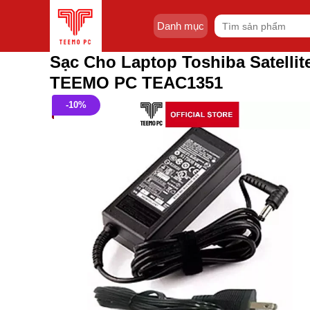
Skip
Tìm
to
Danh mục
kiếm:
content
Sạc Cho Laptop Toshiba Satelli
TEEMO PC TEAC1351
-10%