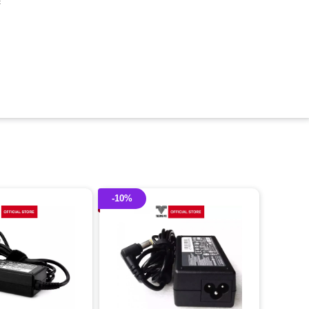
c
-10%