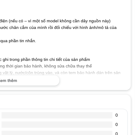
iện (nếu có – vì một số model không cần dây nguồn này)
hước chân cắm của mình rồi đối chiếu với hình ảnh/mô tả của
qua phần tin nhắn.
ghi trong phần thông tin chi tiết của sản phẩm
g thời gian bảo hành, không sửa chữa thay thế
 vật lý, nước/côn trùng vào, và còn tem bảo hành dán trên sản
em thêm
 số kỹ thuật mà máy tính xách tay của bạn yêu cầu, cấp nguồn
.
tốt, dòng diện an toàn, chống chập, cháy nổ, không gây ảnh
0
0
, đoản mạch hoặc quá nóng.
, chống oxi hóa, chống chịu va đập, bảo vệ mạch điện bên trong
0