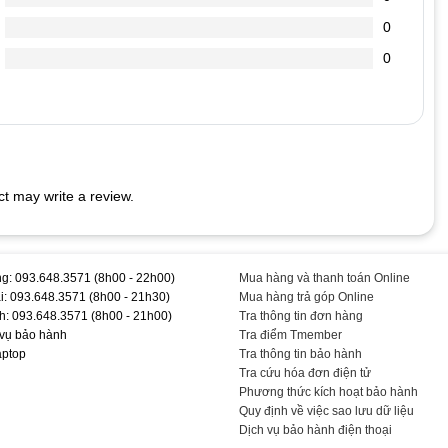
0
chai hơn.
0
 cắm vào Laptop (vì dòng điện đi vào sạc nó sẽ ổn định dòng
dẫn đến chết nguồn
t may write a review.
D #L505 #L505D #- #Chính #Hãng #TEEMOPC #TEAC1351
g: 093.648.3571 (8h00 - 22h00)
Mua hàng và thanh toán Online
i: 093.648.3571 (8h00 - 21h30)
Mua hàng trả góp Online
h: 093.648.3571 (8h00 - 21h00)
Tra thông tin đơn hàng
 vụ bảo hành
Tra điểm Tmember
aptop
Tra thông tin bảo hành
Tra cứu hóa đơn điện tử
Phương thức kích hoạt bảo hành
Quy định về việc sao lưu dữ liệu
Dịch vụ bảo hành điện thoại