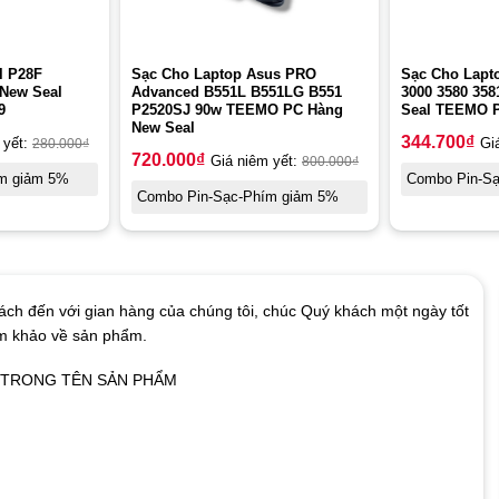
l P28F
Sạc Cho Laptop Asus PRO
Sạc Cho Lapto
 New Seal
Advanced B551L B551LG B551
3000 3580 358
9
P2520SJ 90w TEEMO PC Hàng
Seal TEEMO 
New Seal
344.700
₫
 yết:
280.000
₫
Gi
720.000
₫
Giá niêm yết:
800.000
₫
m giảm 5%
Combo Pin-S
Combo Pin-Sạc-Phím giảm 5%
ch đến với gian hàng của chúng tôi, chúc Quý khách một ngày tốt
am khảo về sản phẩm.
Ó TRONG TÊN SẢN PHẨM