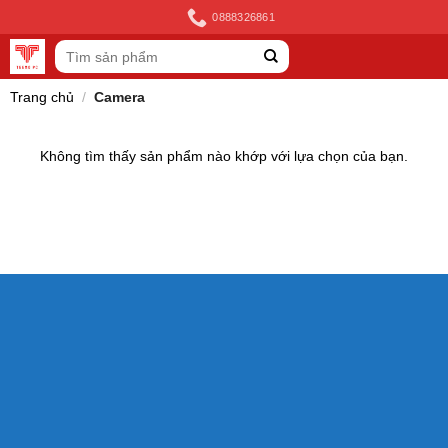
Skip
0888326861
to
Tìm
content
kiếm:
Trang chủ
/
Camera
Không tìm thấy sản phẩm nào khớp với lựa chọn của bạn.