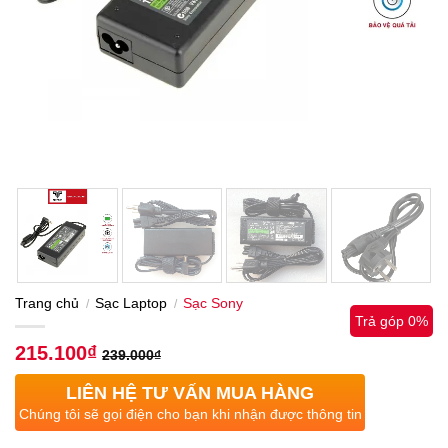
Trang chủ
Sạc Laptop
Sạc Sony
/
/
Trả góp 0%
215.100
₫
239.000
₫
LIÊN HỆ TƯ VẤN MUA HÀNG
Chúng tôi sẽ gọi điện cho bạn khi nhận được thông tin