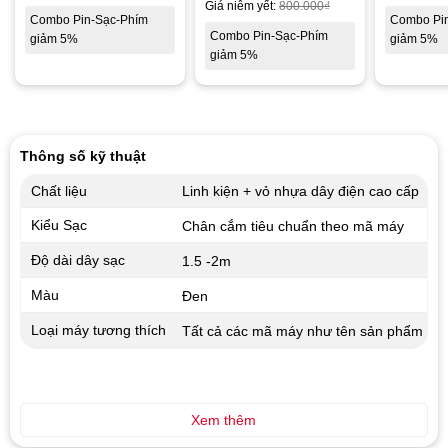
Giá niêm yết:
800.000
₫
Combo Pin-Sạc-Phím
Combo Pi
Combo Pin-Sạc-Phím
giảm 5%
giảm 5%
giảm 5%
Thông số kỹ thuật
Chất liệu
Linh kiện + vỏ nhựa dây điện cao cấp
Kiểu Sạc
Chân cắm tiêu chuẩn theo mã máy
Độ dài dây sạc
1.5 -2m
Màu
Đen
Loại máy tương thích
Tất cả các mã máy như tên sản phẩm
Xem thêm