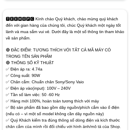
🆃🅴🅴🅼🅾🅿🅲 Kính chào Quý khách, chào mừng quý khách
đến với gian hàng của chúng tôi, chúc Quý khách một ngày tốt
lành và mua sắm vui vẻ. Dưới đây là một số thông tin tham khảo
về sản phẩm.
🔴 ĐẶC ĐIỂM: TƯƠNG THÍCH VỚI TẤT CẢ MÃ MÁY CÓ
TRONG TÊN SẢN PHẨM
🔴 THÔNG SỐ KỸ THUẬT
✅ Điện áp ra: 4.74a
✅ Công suất: 90W
✅ Chân cắm: Chuẩn chân Sony/Sony Vaio
✅ Điện áp vào(input): 100V – 240V
✅ Tần số làm việc: 50 -60 Hz
✅ Hàng mới 100%, hoàn toàn tương thích với máy
✅ Bộ sản phẩm đã bao gồm dây nguồn/phích cắm vào ổ điện
(nếu có – vì một số model không cần dây nguồn này)
✅ Quý Khách kiểm tra đúng thông số dòng điện và kích thước
chân cắm của mình rồi đối chiếu với hình ảnh/mô tả của Shop.