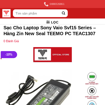
Skip
0888326861
to
Tìm
content
kiếm:
LỌC
Sạc Cho Laptop Sony Vaio Svf15 Series –
Hàng Zin New Seal TEEMO PC TEAC1307
0
Đánh Giá
-10%