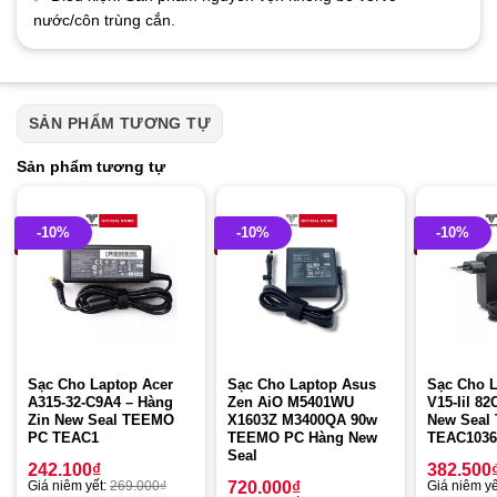
nước/côn trùng cắn.
SẢN PHẨM TƯƠNG TỰ
Sản phẩm tương tự
-10%
-10%
-10%
Sạc Cho Laptop Acer
Sạc Cho Laptop Asus
Sạc Cho 
A315-32-C9A4 – Hàng
Zen AiO M5401WU
V15-Iil 82
Zin New Seal TEEMO
X1603Z M3400QA 90w
New Seal
PC TEAC1
TEEMO PC Hàng New
TEAC1036
Seal
242.100
₫
382.500
Giá niêm yết:
269.000
₫
720.000
₫
Giá niêm yế