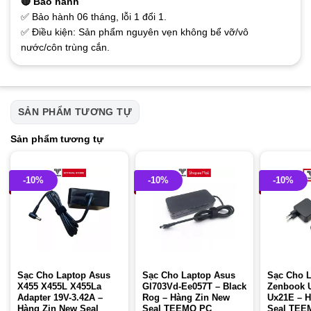
🔴 Bảo hành
✅ Bảo hành 06 tháng, lỗi 1 đổi 1.
✅ Điều kiện: Sản phẩm nguyên vẹn không bể vỡ/vô
nước/côn trùng cắn.
SẢN PHẨM TƯƠNG TỰ
Sản phẩm tương tự
-10%
-10%
-10%
Sạc Cho Laptop Asus
Sạc Cho Laptop Asus
Sạc Cho 
X455 X455L X455La
Gl703Vd-Ee057T – Black
Zenbook 
Adapter 19V-3.42A –
Rog – Hàng Zin New
Ux21E – H
Hàng Zin New Seal
Seal TEEMO PC
Seal TEE