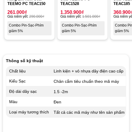
TEEMO PC TEAC150
TEAC1528
TEAC185
261.000
₫
1.350.900
₫
360.900
Giá niêm yết:
290.000
₫
Giá niêm yết:
1.501.000
₫
Giá niêm yế
Combo Pin-Sạc-Phím
Combo Pin-Sạc-Phím
Combo Pi
giảm 5%
giảm 5%
giảm 5%
Thông số kỹ thuật
Chất liệu
Linh kiện + vỏ nhựa dây điện cao cấp
Kiểu Sạc
Chân cắm tiêu chuẩn theo mã máy
Độ dài dây sạc
1.5 -2m
Màu
Đen
Loại máy tương thích
Tất cả các mã máy như tên sản phẩm