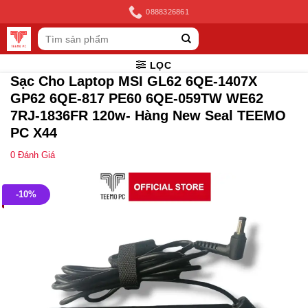
Skip
0888326861
to
Tìm
content
kiếm:
LỌC
Sạc Cho Laptop MSI GL62 6QE-1407X
GP62 6QE-817 PE60 6QE-059TW WE62
7RJ-1836FR 120w- Hàng New Seal TEEMO
PC X44
0
Đánh Giá
-10%