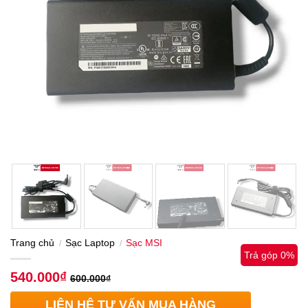
Trang chủ
Sạc Laptop
Sạc MSI
/
/
Trả góp 0%
540.000
₫
600.000
₫
LIÊN HỆ TƯ VẤN MUA HÀNG