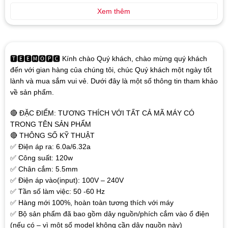
Xem thêm
🆃🅴🅴🅼🅾🅿🅲 Kính chào Quý khách, chào mừng quý khách
đến với gian hàng của chúng tôi, chúc Quý khách một ngày tốt
lành và mua sắm vui vẻ. Dưới đây là một số thông tin tham khảo
về sản phẩm.
🔴 ĐẶC ĐIỂM: TƯƠNG THÍCH VỚI TẤT CẢ MÃ MÁY CÓ
TRONG TÊN SẢN PHẨM
🔴 THÔNG SỐ KỸ THUẬT
✅ Điện áp ra: 6.0a/6.32a
✅ Công suất: 120w
✅ Chân cắm: 5.5mm
✅ Điện áp vào(input): 100V – 240V
✅ Tần số làm việc: 50 -60 Hz
✅ Hàng mới 100%, hoàn toàn tương thích với máy
✅ Bộ sản phẩm đã bao gồm dây nguồn/phích cắm vào ổ điện
(nếu có – vì một số model không cần dây nguồn này)