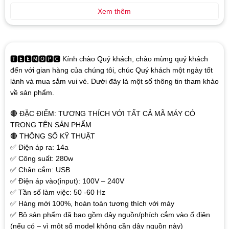
Xem thêm
🆃🅴🅴🅼🅾🅿🅲 Kính chào Quý khách, chào mừng quý khách
đến với gian hàng của chúng tôi, chúc Quý khách một ngày tốt
lành và mua sắm vui vẻ. Dưới đây là một số thông tin tham khảo
về sản phẩm.
🔴 ĐẶC ĐIỂM: TƯƠNG THÍCH VỚI TẤT CẢ MÃ MÁY CÓ
TRONG TÊN SẢN PHẨM
🔴 THÔNG SỐ KỸ THUẬT
✅ Điện áp ra: 14a
✅ Công suất: 280w
✅ Chân cắm: USB
✅ Điện áp vào(input): 100V – 240V
✅ Tần số làm việc: 50 -60 Hz
✅ Hàng mới 100%, hoàn toàn tương thích với máy
✅ Bộ sản phẩm đã bao gồm dây nguồn/phích cắm vào ổ điện
(nếu có – vì một số model không cần dây nguồn này)