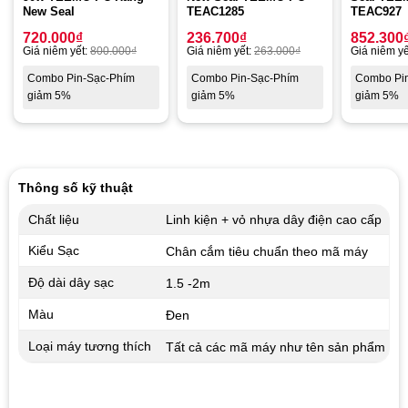
New Seal
TEAC1285
TEAC927
720.000
₫
236.700
₫
852.300
Giá niêm yết:
800.000
₫
Giá niêm yết:
263.000
₫
Giá niêm yế
Combo Pin-Sạc-Phím
Combo Pin-Sạc-Phím
Combo Pi
giảm 5%
giảm 5%
giảm 5%
Thông số kỹ thuật
Chất liệu
Linh kiện + vỏ nhựa dây điện cao cấp
Kiểu Sạc
Chân cắm tiêu chuẩn theo mã máy
Độ dài dây sạc
1.5 -2m
Màu
Đen
Loại máy tương thích
Tất cả các mã máy như tên sản phẩm