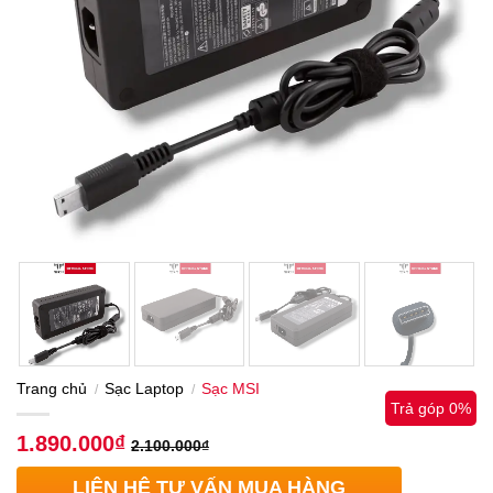
Trang chủ
Sạc Laptop
Sạc MSI
/
/
Trả góp 0%
1.890.000
₫
2.100.000
₫
LIÊN HỆ TƯ VẤN MUA HÀNG