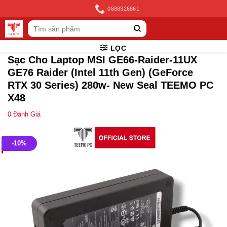
Skip
0888326861
to
Tìm
content
kiếm:
LỌC
Sạc Cho Laptop MSI GE66-Raider-11UX
GE76 Raider (Intel 11th Gen) (GeForce
RTX 30 Series) 280w- New Seal TEEMO PC
X48
0
Đánh Giá
-10%