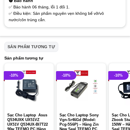
🔴 Bảo hành
✅ Bảo hành 06 tháng, lỗi 1 đổi 1.
✅ Điều kiện: Sản phẩm nguyên vẹn không bể vỡ/vô
nước/côn trùng cắn.
SẢN PHẨM TƯƠNG TỰ
Sản phẩm tương tự
-10%
-10%
-10%
Sạc Cho Laptop Asus
Sạc Cho Laptop Sony
Sạc Cho 
Q534UXK UX51VZ
Vgn-Sr46Gd (Model:
Zbook Stu
UX51V Q534UX-BI7T22
Pcg-5S6P) – Hàng Zin
150W – H
90w TEEMO PC Hàng
New Seal TEEMO PC
Seal TEE