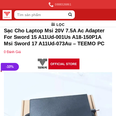
Skip
0888326861
to
Tìm
content
kiếm:
LỌC
Sạc Cho Laptop Msi 20V 7.5A Ac Adapter
For Sword 15 A11Ud-001Us A18-150P1A
Msi Sword 17 A11Ud-073Au – TEEMO PC
0
Đánh Giá
-10%