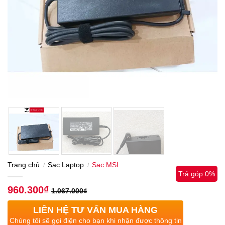
Trang chủ
Sạc Laptop
Sạc MSI
/
/
Trả góp 0%
960.300
₫
1.067.000
₫
LIÊN HỆ TƯ VẤN MUA HÀNG
Chúng tôi sẽ gọi điện cho bạn khi nhận được thông tin