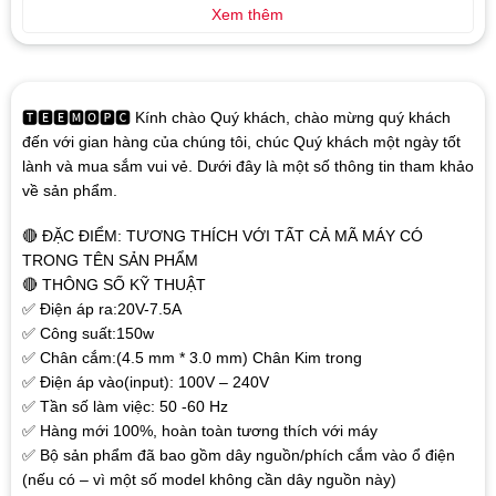
Xem thêm
🆃🅴🅴🅼🅾🅿🅲 Kính chào Quý khách, chào mừng quý khách
đến với gian hàng của chúng tôi, chúc Quý khách một ngày tốt
lành và mua sắm vui vẻ. Dưới đây là một số thông tin tham khảo
về sản phẩm.
🔴 ĐẶC ĐIỂM: TƯƠNG THÍCH VỚI TẤT CẢ MÃ MÁY CÓ
TRONG TÊN SẢN PHẨM
🔴 THÔNG SỐ KỸ THUẬT
✅ Điện áp ra:20V-7.5A
✅ Công suất:150w
✅ Chân cắm:(4.5 mm * 3.0 mm) Chân Kim trong
✅ Điện áp vào(input): 100V – 240V
✅ Tần số làm việc: 50 -60 Hz
✅ Hàng mới 100%, hoàn toàn tương thích với máy
✅ Bộ sản phẩm đã bao gồm dây nguồn/phích cắm vào ổ điện
(nếu có – vì một số model không cần dây nguồn này)