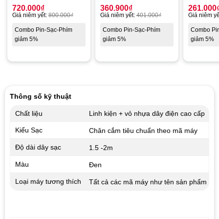
720.000
₫
360.900
₫
261.000
Giá niêm yết:
800.000
₫
Giá niêm yết:
401.000
₫
Giá niêm yế
Combo Pin-Sạc-Phím
Combo Pin-Sạc-Phím
Combo Pi
giảm 5%
giảm 5%
giảm 5%
Thông số kỹ thuật
Chất liệu
Linh kiện + vỏ nhựa dây điện cao cấp
Kiểu Sạc
Chân cắm tiêu chuẩn theo mã máy
Độ dài dây sạc
1.5 -2m
Màu
Đen
Loại máy tương thích
Tất cả các mã máy như tên sản phẩm