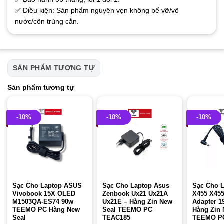
✅ Điều kiện: Sản phẩm nguyên vẹn không bể vỡ/vô
nước/côn trùng cắn.
SẢN PHẨM TƯƠNG TỰ
Sản phẩm tương tự
-10%
-10%
-10%
Sạc Cho Laptop ASUS
Sạc Cho Laptop Asus
Sạc Cho 
Vivobook 15X OLED
Zenbook Ux21 Ux21A
X455 X45
M1503QA-ES74 90w
Ux21E – Hàng Zin New
Adapter 1
TEEMO PC Hàng New
Seal TEEMO PC
Hàng Zin 
Seal
TEAC185
TEEMO P