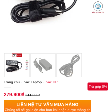
Trang chủ
Sạc Laptop
Sạc HP
/
/
Trả góp 0%
279.900
₫
311.000
₫
LIÊN HỆ TƯ VẤN MUA HÀNG
Chúng tôi sẽ gọi điện cho bạn khi nhận được thông tin