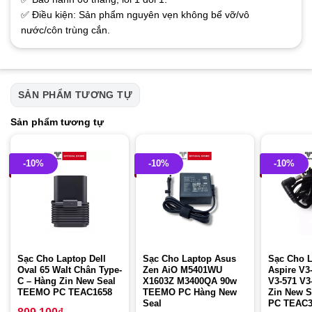
✅ Điều kiện: Sản phẩm nguyên vẹn không bể vỡ/vô
nước/côn trùng cắn.
SẢN PHẨM TƯƠNG TỰ
Sản phẩm tương tự
-10%
-10%
-10%
Sạc Cho Laptop Dell
Sạc Cho Laptop Asus
Sạc Cho L
Oval 65 Walt Chân Type-
Zen AiO M5401WU
Aspire V3
C – Hàng Zin New Seal
X1603Z M3400QA 90w
V3-571 V3
TEEMO PC TEAC1658
TEEMO PC Hàng New
Zin New 
Seal
PC TEAC