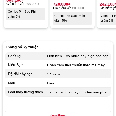
809.100
₫
Giá niêm yết:
899.000
₫
720.000
₫
242.100
Giá niêm yết:
800.000
₫
Giá niêm yế
Combo Pin-Sạc-Phím
Combo Pin-Sạc-Phím
Combo Pi
giảm 5%
giảm 5%
giảm 5%
Thông số kỹ thuật
Chất liệu
Linh kiện + vỏ nhựa dây điện cao cấp
Kiểu Sạc
Chân cắm tiêu chuẩn theo mã máy
Độ dài dây sạc
1.5 -2m
Màu
Đen
Loại máy tương thích
Tất cả các mã máy như tên sản phẩm
Xem thêm