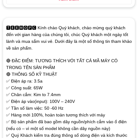
🆃🅴🅴🅼🅾🅿🅲 Kính chào Quý khách, chào mừng quý khách
đến với gian hàng của chúng tôi, chúc Quý khách một ngày tốt
lành và mua sắm vui vẻ. Dưới đây là một số thông tin tham khảo
về sản phẩm.
🔴 ĐẶC ĐIỂM: TƯƠNG THÍCH VỚI TẤT CẢ MÃ MÁY CÓ
TRONG TÊN SẢN PHẨM
🔴 THÔNG SỐ KỸ THUẬT
✅ Điện áp ra: 3.5a
✅ Công suất: 65W
✅ Chân cắm: Kim to 7.4mm
✅ Điện áp vào(input): 100V – 240V
✅ Tần số làm việc: 50 -60 Hz
✅ Hàng mới 100%, hoàn toàn tương thích với máy
✅ Bộ sản phẩm đã bao gồm dây nguồn/phích cắm vào ổ điện
(nếu có – vì một số model không cần dây nguồn này)
✅ Quý Khách kiểm tra đúng thông số dòng điện và kích thước