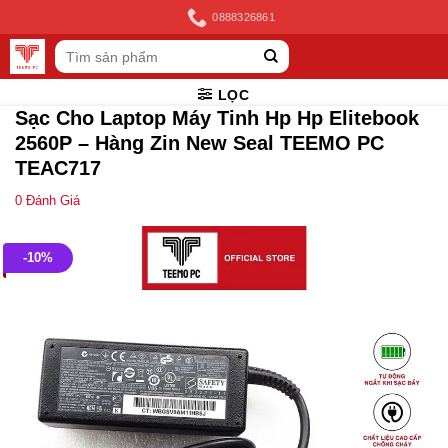
Skip
0888326861
to
Tìm
content
kiếm:
LỌC
Sạc Cho Laptop Máy Tinh Hp Hp Elitebook
2560P – Hàng Zin New Seal TEEMO PC
TEAC717
0
Đánh Giá
-10%