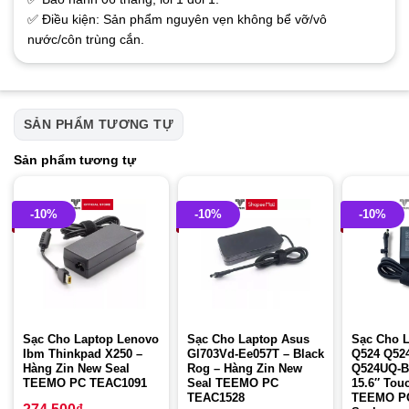
✅ Điều kiện: Sản phẩm nguyên vẹn không bể vỡ/vô
nước/côn trùng cắn.
SẢN PHẨM TƯƠNG TỰ
Sản phẩm tương tự
-10%
-10%
-10%
Sạc Cho Laptop Lenovo
Sạc Cho Laptop Asus
Sạc Cho 
Ibm Thinkpad X250 –
Gl703Vd-Ee057T – Black
Q524 Q52
Hàng Zin New Seal
Rog – Hàng Zin New
Q524UQ-BB
TEEMO PC TEAC1091
Seal TEEMO PC
15.6″ Tou
TEAC1528
TEEMO P