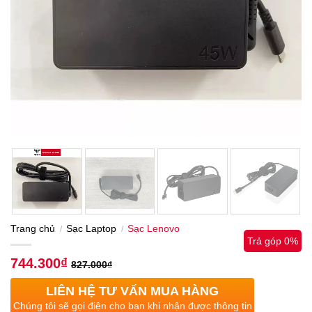
Trang chủ
Sạc Laptop
Sạc Lenovo
/
/
Trả góp 0%
744.300
₫
827.000
₫
LIÊN HỆ TƯ VẤN MUA HÀNG
Chúng tôi sẽ gọi điện cho bạn khi nhận được thông tin