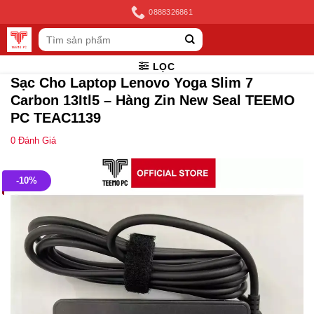
Skip
0888326861
to
Tìm
content
kiếm:
LỌC
Sạc Cho Laptop Lenovo Yoga Slim 7
Carbon 13Itl5 – Hàng Zin New Seal TEEMO
PC TEAC1139
0
Đánh Giá
-10%