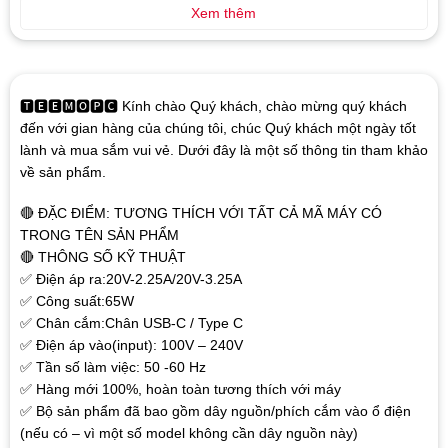
Xem thêm
🆃🅴🅴🅼🅾🅿🅲 Kính chào Quý khách, chào mừng quý khách
đến với gian hàng của chúng tôi, chúc Quý khách một ngày tốt
lành và mua sắm vui vẻ. Dưới đây là một số thông tin tham khảo
về sản phẩm.
🔴 ĐẶC ĐIỂM: TƯƠNG THÍCH VỚI TẤT CẢ MÃ MÁY CÓ
TRONG TÊN SẢN PHẨM
🔴 THÔNG SỐ KỸ THUẬT
✅ Điện áp ra:20V-2.25A/20V-3.25A
✅ Công suất:65W
✅ Chân cắm:Chân USB-C / Type C
✅ Điện áp vào(input): 100V – 240V
✅ Tần số làm việc: 50 -60 Hz
✅ Hàng mới 100%, hoàn toàn tương thích với máy
✅ Bộ sản phẩm đã bao gồm dây nguồn/phích cắm vào ổ điện
(nếu có – vì một số model không cần dây nguồn này)