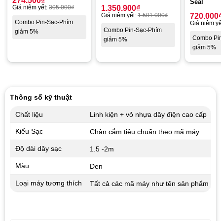
274.500
₫
Seal
Giá niêm yết:
305.000
₫
1.350.900
₫
Giá niêm yết:
1.501.000
₫
720.000
Combo Pin-Sạc-Phím
Giá niêm yế
Combo Pin-Sạc-Phím
giảm 5%
Combo Pi
giảm 5%
giảm 5%
Thông số kỹ thuật
Chất liệu
Linh kiện + vỏ nhựa dây điện cao cấp
Kiểu Sạc
Chân cắm tiêu chuẩn theo mã máy
Độ dài dây sạc
1.5 -2m
Màu
Đen
Loại máy tương thích
Tất cả các mã máy như tên sản phẩm