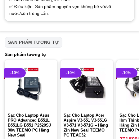
✅ Điều kiện: Sản phẩm nguyên vẹn không bể vỡ/vô
nước/côn trùng cắn.
SẢN PHẨM TƯƠNG TỰ
Sản phẩm tương tự
-10%
-10%
-10%
Sạc Cho Laptop Asus
Sạc Cho Laptop Acer
Sạc Cho 
PRO Advanced B551L
Aspire V3-551 V3-551G
Ibm Think
B551LG B551 P2520SJ
V3-571 V3-571G – Hàng
Hàng Zin 
90w TEEMO PC Hàng
Zin New Seal TEEMO
TEEMO P
New Seal
PC TEAC32