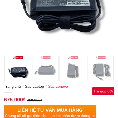
Trang chủ
Sạc Laptop
Sạc Lenovo
/
/
Trả góp 0%
675.000
₫
750.000
₫
LIÊN HỆ TƯ VẤN MUA HÀNG
Chúng tôi sẽ gọi điện cho bạn khi nhận được thông tin