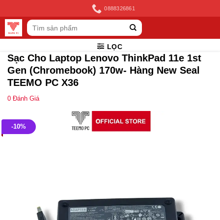
Skip
0888326861
to
Tìm
content
kiếm:
LỌC
Sạc Cho Laptop Lenovo ThinkPad 11e 1st
Gen (Chromebook) 170w- Hàng New Seal
TEEMO PC X36
0
Đánh Giá
-10%