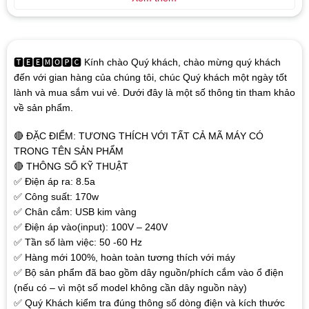
🆃🅴🅴🅼🅾🅿🅲 Kính chào Quý khách, chào mừng quý khách
đến với gian hàng của chúng tôi, chúc Quý khách một ngày tốt
lành và mua sắm vui vẻ. Dưới đây là một số thông tin tham khảo
về sản phẩm.
🔴 ĐẶC ĐIỂM: TƯƠNG THÍCH VỚI TẤT CẢ MÃ MÁY CÓ
TRONG TÊN SẢN PHẨM
🔴 THÔNG SỐ KỸ THUẬT
✅ Điện áp ra: 8.5a
✅ Công suất: 170w
✅ Chân cắm: USB kim vàng
✅ Điện áp vào(input): 100V – 240V
✅ Tần số làm việc: 50 -60 Hz
✅ Hàng mới 100%, hoàn toàn tương thích với máy
✅ Bộ sản phẩm đã bao gồm dây nguồn/phích cắm vào ổ điện
(nếu có – vì một số model không cần dây nguồn này)
✅ Quý Khách kiểm tra đúng thông số dòng điện và kích thước