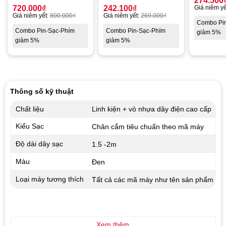
274.500
720.000
₫
242.100
₫
Giá niêm yế
Giá niêm yết:
800.000
₫
Giá niêm yết:
269.000
₫
Combo Pi
Combo Pin-Sạc-Phím
Combo Pin-Sạc-Phím
giảm 5%
giảm 5%
giảm 5%
Thông số kỹ thuật
Chất liệu
Linh kiện + vỏ nhựa dây điện cao cấp
Kiểu Sạc
Chân cắm tiêu chuẩn theo mã máy
Độ dài dây sạc
1.5 -2m
Màu
Đen
Loại máy tương thích
Tất cả các mã máy như tên sản phẩm
Xem thêm