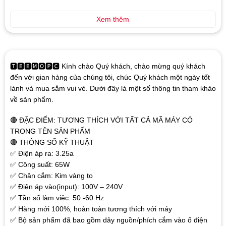
Xem thêm
🆃🅴🅴🅼🅾🅿🅲 Kính chào Quý khách, chào mừng quý khách
đến với gian hàng của chúng tôi, chúc Quý khách một ngày tốt
lành và mua sắm vui vẻ. Dưới đây là một số thông tin tham khảo
về sản phẩm.
🔴 ĐẶC ĐIỂM: TƯƠNG THÍCH VỚI TẤT CẢ MÃ MÁY CÓ
TRONG TÊN SẢN PHẨM
🔴 THÔNG SỐ KỸ THUẬT
✅ Điện áp ra: 3.25a
✅ Công suất: 65W
✅ Chân cắm: Kim vàng to
✅ Điện áp vào(input): 100V – 240V
✅ Tần số làm việc: 50 -60 Hz
✅ Hàng mới 100%, hoàn toàn tương thích với máy
✅ Bộ sản phẩm đã bao gồm dây nguồn/phích cắm vào ổ điện