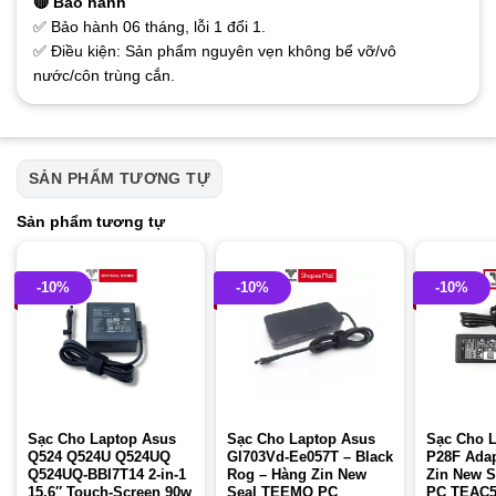
🔴 Bảo hành
✅ Bảo hành 06 tháng, lỗi 1 đổi 1.
✅ Điều kiện: Sản phẩm nguyên vẹn không bể vỡ/vô
nước/côn trùng cắn.
SẢN PHẨM TƯƠNG TỰ
Sản phẩm tương tự
-10%
-10%
-10%
Sạc Cho Laptop Asus
Sạc Cho Laptop Asus
Sạc Cho L
Q524 Q524U Q524UQ
Gl703Vd-Ee057T – Black
P28F Adap
Q524UQ-BBI7T14 2-in-1
Rog – Hàng Zin New
Zin New 
15.6″ Touch-Screen 90w
Seal TEEMO PC
PC TEAC5