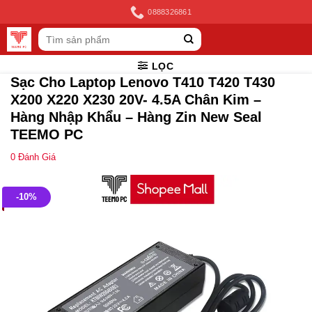
Skip
0888326861
to
Tìm
content
kiếm:
LỌC
Sạc Cho Laptop Lenovo T410 T420 T430
X200 X220 X230 20V- 4.5A Chân Kim –
Hàng Nhập Khẩu – Hàng Zin New Seal
TEEMO PC
0
Đánh Giá
-10%