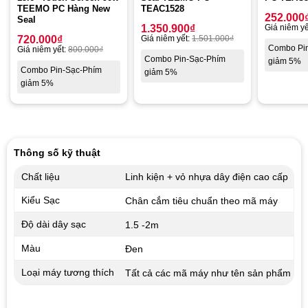
TEEMO PC Hàng New
TEAC1528
252.000
Seal
1.350.900
₫
Giá niêm yế
720.000
₫
Giá niêm yết:
1.501.000
₫
Combo Pi
Giá niêm yết:
800.000
₫
Combo Pin-Sạc-Phím
giảm 5%
Combo Pin-Sạc-Phím
giảm 5%
giảm 5%
Thông số kỹ thuật
Chất liệu
Linh kiện + vỏ nhựa dây điện cao cấp
Kiểu Sạc
Chân cắm tiêu chuẩn theo mã máy
Độ dài dây sạc
1.5 -2m
Màu
Đen
Loại máy tương thích
Tất cả các mã máy như tên sản phẩm