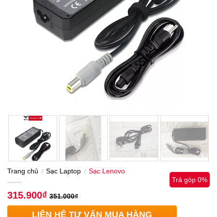
Trang chủ
Sạc Laptop
Sạc Lenovo
/
/
Trả góp 0%
315.900
₫
351.000
₫
LIÊN HỆ TƯ VẤN MUA HÀNG