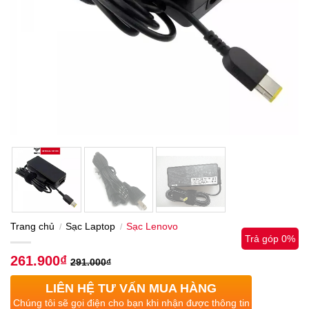
Trang chủ
Sạc Laptop
Sạc Lenovo
/
/
Trả góp 0%
261.900
₫
291.000
₫
LIÊN HỆ TƯ VẤN MUA HÀNG
Chúng tôi sẽ gọi điện cho bạn khi nhận được thông tin