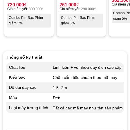
382.500
720.000
₫
261.000
₫
Giá niêm yế
Giá niêm yết:
800.000
₫
Giá niêm yết:
290.000
₫
Combo Pi
Combo Pin-Sạc-Phím
Combo Pin-Sạc-Phím
giảm 5%
giảm 5%
giảm 5%
Thông số kỹ thuật
Chất liệu
Linh kiện + vỏ nhựa dây điện cao cấp
Kiểu Sạc
Chân cắm tiêu chuẩn theo mã máy
Độ dài dây sạc
1.5 -2m
Màu
Đen
Loại máy tương thích
Tất cả các mã máy như tên sản phẩm