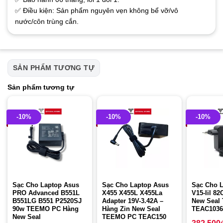
✅ Điều kiện: Sản phẩm nguyên vẹn không bể vỡ/vô
nước/côn trùng cắn.
SẢN PHẨM TƯƠNG TỰ
Sản phẩm tương tự
-10%
-10%
-10%
Sạc Cho Laptop Asus
Sạc Cho Laptop Asus
Sạc Cho 
PRO Advanced B551L
X455 X455L X455La
V15-Iil 82
B551LG B551 P2520SJ
Adapter 19V-3.42A –
New Seal
90w TEEMO PC Hàng
Hàng Zin New Seal
TEAC1036
New Seal
TEEMO PC TEAC150