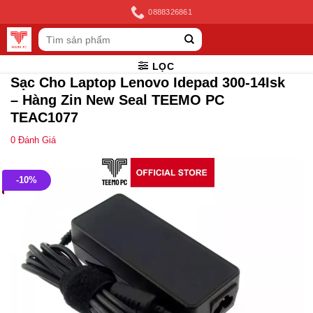
Skip
0888326861
to
Tìm
content
kiếm:
LỌC
Sạc Cho Laptop Lenovo Idepad 300-14Isk
– Hàng Zin New Seal TEEMO PC
TEAC1077
0
Đánh Giá
-10%