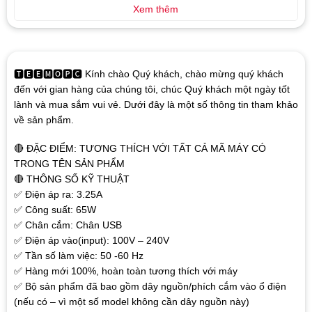
Xem thêm
🆃🅴🅴🅼🅾🅿🅲 Kính chào Quý khách, chào mừng quý khách
đến với gian hàng của chúng tôi, chúc Quý khách một ngày tốt
lành và mua sắm vui vẻ. Dưới đây là một số thông tin tham khảo
về sản phẩm.
🔴 ĐẶC ĐIỂM: TƯƠNG THÍCH VỚI TẤT CẢ MÃ MÁY CÓ
TRONG TÊN SẢN PHẨM
🔴 THÔNG SỐ KỸ THUẬT
✅ Điện áp ra: 3.25A
✅ Công suất: 65W
✅ Chân cắm: Chân USB
✅ Điện áp vào(input): 100V – 240V
✅ Tần số làm việc: 50 -60 Hz
✅ Hàng mới 100%, hoàn toàn tương thích với máy
✅ Bộ sản phẩm đã bao gồm dây nguồn/phích cắm vào ổ điện
(nếu có – vì một số model không cần dây nguồn này)