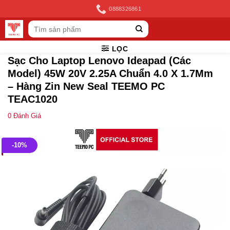
Skip
0888326861
to
Tìm
content
kiếm:
LỌC
Sạc Cho Laptop Lenovo Ideapad (Các
Model) 45W 20V 2.25A Chuẩn 4.0 X 1.7Mm
– Hàng Zin New Seal TEEMO PC
TEAC1020
0
Đánh Giá
-10%