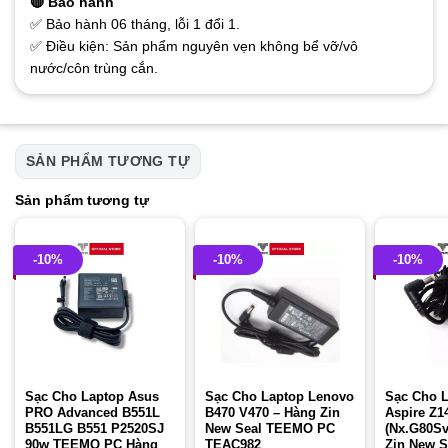
🔴 Bảo hành
✅ Bảo hành 06 tháng, lỗi 1 đổi 1.
✅ Điều kiện: Sản phẩm nguyên vẹn không bể vỡ/vô
nước/côn trùng cắn.
SẢN PHẨM TƯƠNG TỰ
Sản phẩm tương tự
-10%
-10%
-10%
Sạc Cho Laptop Asus
Sạc Cho Laptop Lenovo
Sạc Cho L
PRO Advanced B551L
B470 V470 – Hàng Zin
Aspire Z1
B551LG B551 P2520SJ
New Seal TEEMO PC
(Nx.G80Sv
90w TEEMO PC Hàng
TEAC982
Zin New 