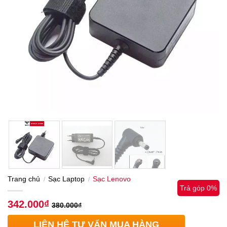
Trang chủ
Sạc Laptop
Sạc Lenovo
/
/
Trả góp 0%
342.000
₫
380.000
₫
LIÊN HỆ TƯ VẤN MUA HÀNG