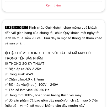
Xem thêm
🆃🅴🅴🅼🅾🅿🅲 Kính chào Quý khách, chào mừng quý khách
đến với gian hàng của chúng tôi, chúc Quý khách một ngày tốt
lành và mua sắm vui vẻ. Dưới đây là một số thông tin tham khảo
về sản phẩm.
🔴 ĐẶC ĐIỂM: TƯƠNG THÍCH VỚI TẤT CẢ MÃ MÁY CÓ
TRONG TÊN SẢN PHẨM
🔴 THÔNG SỐ KỸ THUẬT
✅ Điện áp ra:20V 2.25A
✅ Công suất: 45W
✅ Chân cắm:4.0 x 1.7mm
✅ Điện áp vào(input): 100V – 240V
✅ Tần số làm việc: 50 -60 Hz
✅ Hàng mới 100%, hoàn toàn tương thích với máy
✅ Bộ sản phẩm đã bao gồm dây nguồn/phích cắm vào ổ điện
(nếu có – vì một số model không cần dây nguồn này)