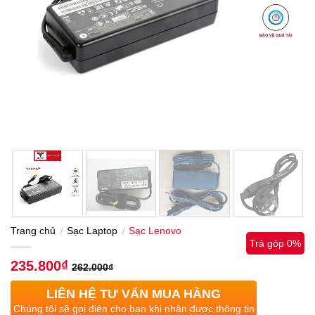
Trang chủ
Sạc Laptop
Sạc Lenovo
/
/
Trả góp 0%
235.800
₫
262.000
₫
LIÊN HỆ TƯ VẤN MUA HÀNG
Chúng tôi sẽ gọi điện cho bạn khi nhận được thông tin