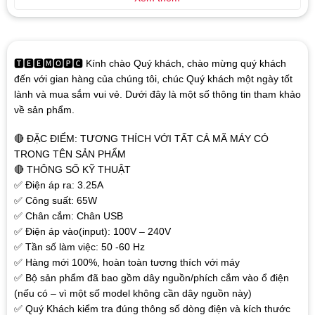
🆃🅴🅴🅼🅾🅿🅲 Kính chào Quý khách, chào mừng quý khách
đến với gian hàng của chúng tôi, chúc Quý khách một ngày tốt
lành và mua sắm vui vẻ. Dưới đây là một số thông tin tham khảo
về sản phẩm.
🔴 ĐẶC ĐIỂM: TƯƠNG THÍCH VỚI TẤT CẢ MÃ MÁY CÓ
TRONG TÊN SẢN PHẨM
🔴 THÔNG SỐ KỸ THUẬT
✅ Điện áp ra: 3.25A
✅ Công suất: 65W
✅ Chân cắm: Chân USB
✅ Điện áp vào(input): 100V – 240V
✅ Tần số làm việc: 50 -60 Hz
✅ Hàng mới 100%, hoàn toàn tương thích với máy
✅ Bộ sản phẩm đã bao gồm dây nguồn/phích cắm vào ổ điện
(nếu có – vì một số model không cần dây nguồn này)
✅ Quý Khách kiểm tra đúng thông số dòng điện và kích thước