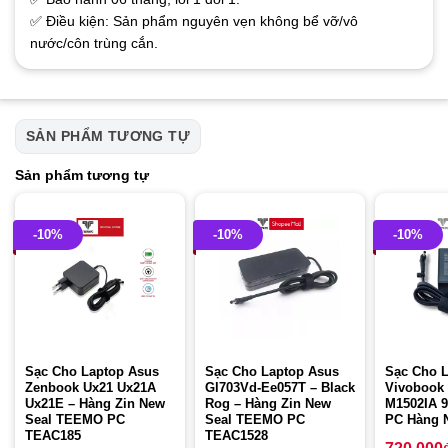
✅ Điều kiện: Sản phẩm nguyên vẹn không bể vỡ/vô
nước/côn trùng cắn.
SẢN PHẨM TƯƠNG TỰ
Sản phẩm tương tự
-10%
-10%
-10%
Sạc Cho Laptop Asus
Sạc Cho Laptop Asus
Sạc Cho 
Zenbook Ux21 Ux21A
Gl703Vd-Ee057T – Black
Vivobook
Ux21E – Hàng Zin New
Rog – Hàng Zin New
M1502IA 
Seal TEEMO PC
Seal TEEMO PC
PC Hàng 
TEAC185
TEAC1528