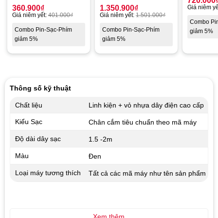
720.000
360.900
₫
1.350.900
₫
Giá niêm yế
Giá niêm yết:
401.000
₫
Giá niêm yết:
1.501.000
₫
Combo Pi
Combo Pin-Sạc-Phím
Combo Pin-Sạc-Phím
giảm 5%
giảm 5%
giảm 5%
Thông số kỹ thuật
Chất liệu
Linh kiện + vỏ nhựa dây điện cao cấp
Kiểu Sạc
Chân cắm tiêu chuẩn theo mã máy
Độ dài dây sạc
1.5 -2m
Màu
Đen
Loại máy tương thích
Tất cả các mã máy như tên sản phẩm
Xem thêm