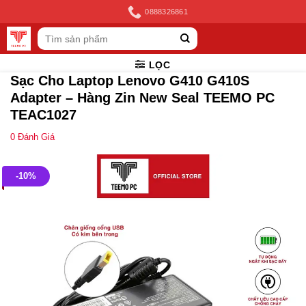
Skip
0888326861
to
Tìm
content
kiếm:
LỌC
Sạc Cho Laptop Lenovo G410 G410S
Adapter – Hàng Zin New Seal TEEMO PC
TEAC1027
0
Đánh Giá
-10%