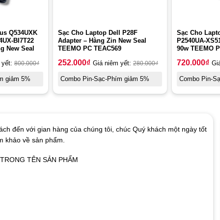
sus Q534UXK
Sạc Cho Laptop Dell P28F
Sạc Cho Lapt
4UX-BI7T22
Adapter – Hàng Zin New Seal
P2540UA-XS5
g New Seal
TEEMO PC TEAC569
90w TEEMO P
252.000
₫
720.000
₫
 yết:
800.000
₫
Giá niêm yết:
280.000
₫
Gi
m giảm 5%
Combo Pin-Sạc-Phím giảm 5%
Combo Pin-S
ch đến với gian hàng của chúng tôi, chúc Quý khách một ngày tốt
am khảo về sản phẩm.
Ó TRONG TÊN SẢN PHẨM