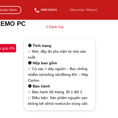
ra bảo hành
0888326861
Đăng nhập / Đăng ký
TEEMO PC
0
Đánh Giá
🔴 Tình trạng
ả góp 0%
✅ Mới, đầy đủ phụ kiện từ nhà sản
xuất.
🔴 Hộp bao gồm
✅ Củ sạc + dây nguồn – Bọc chống
nhiễm từ/chống sốc/Bóng Khí – Hộp
Carton.
🔴 Bảo hành
✅ Bảo hành 06 tháng, lỗi 1 đổi 1.
✅ Điều kiện: Sản phẩm nguyên vẹn
không bể vỡ/vô nước/côn trùng cắn.