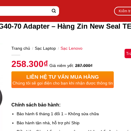
Kiểm t
G40-70 Adapter – Hàng Zin New Seal 
Trang chủ
Sạc Laptop
Sạc Lenovo
/
/
Tr
258.300
₫
Giá niêm yết:
287.000
₫
LIÊN HỆ TƯ VẤN MUA HÀNG
Chúng tôi sẽ gọi điện cho bạn khi nhận được thông tin
Chính sách bảo hành:
Bảo hành 6 tháng 1 đổi 1 – Không sửa chữa
Bảo hành tận nhà, hỗ trợ phí Ship