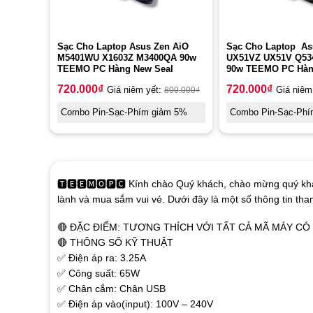
Sạc Cho Laptop Asus Zen AiO
Sạc Cho Laptop A
M5401WU X1603Z M3400QA 90w
UX51VZ UX51V Q53
TEEMO PC Hàng New Seal
90w TEEMO PC Hàn
720.000
₫
720.000
₫
Giá niêm yết:
800.000
₫
Giá niêm
Combo Pin-Sạc-Phím giảm 5%
Combo Pin-Sạc-Phí
🆃🅴🅴🅼🅾🅿🅲 Kính chào Quý khách, chào mừng quý khá
lành và mua sắm vui vẻ. Dưới đây là một số thông tin th
🔴 ĐẶC ĐIỂM: TƯƠNG THÍCH VỚI TẤT CẢ MÃ MÁY C
🔴 THÔNG SỐ KỸ THUẬT
✅ Điện áp ra: 3.25A
✅ Công suất: 65W
✅ Chân cắm: Chân USB
✅ Điện áp vào(input): 100V – 240V