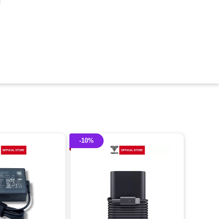
c
-10%