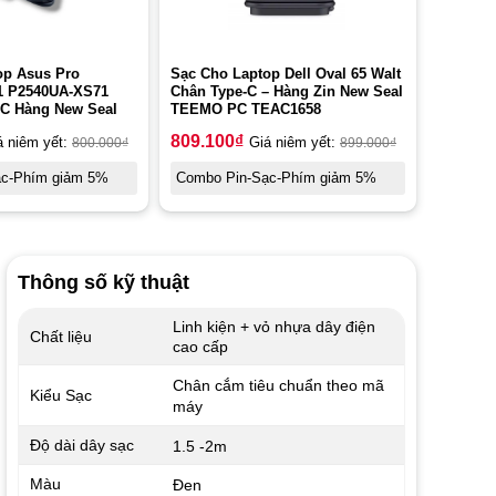
op Asus Pro
Sạc Cho Laptop Dell Oval 65 Walt
1 P2540UA-XS71
Chân Type-C – Hàng Zin New Seal
C Hàng New Seal
TEEMO PC TEAC1658
809.100
₫
á niêm yết:
800.000
₫
Giá niêm yết:
899.000
₫
ạc-Phím giảm 5%
Combo Pin-Sạc-Phím giảm 5%
Thông số kỹ thuật
Linh kiện + vỏ nhựa dây điện
Chất liệu
cao cấp
Chân cắm tiêu chuẩn theo mã
Kiểu Sạc
máy
Độ dài dây sạc
1.5 -2m
Màu
Đen