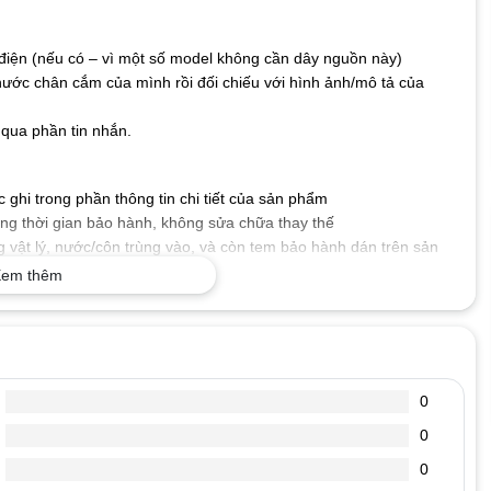
iện (nếu có – vì một số model không cần dây nguồn này)
hước chân cắm của mình rồi đối chiếu với hình ảnh/mô tả của
qua phần tin nhắn.
ghi trong phần thông tin chi tiết của sản phẩm
g thời gian bảo hành, không sửa chữa thay thế
 vật lý, nước/côn trùng vào, và còn tem bảo hành dán trên sản
em thêm
 số kỹ thuật mà máy tính xách tay của bạn yêu cầu, cấp nguồn
.
tốt, dòng diện an toàn, chống chập, cháy nổ, không gây ảnh
0
0
, đoản mạch hoặc quá nóng.
, chống oxi hóa, chống chịu va đập, bảo vệ mạch điện bên trong
0