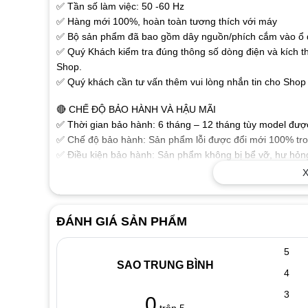
✅ Tần số làm việc: 50 -60 Hz
✅ Hàng mới 100%, hoàn toàn tương thích với máy
✅ Bộ sản phẩm đã bao gồm dây nguồn/phích cắm vào ổ đ
✅ Quý Khách kiểm tra đúng thông số dòng điện và kích t
Shop.
✅ Quý khách cần tư vấn thêm vui lòng nhắn tin cho Shop 
🔴 CHẾ ĐỘ BẢO HÀNH VÀ HẬU MÃI
✅ Thời gian bảo hành: 6 tháng – 12 tháng tùy model được 
✅ Chế độ bảo hành: Sản phẩm lỗi được đổi mới 100% tron
✅ Điều kiện bảo hành: Sản phẩm không bị bể vỡ, hư hỏng
phẩm.
X
🔴 MỘT SỐ THÔNG TIN THAM KHẢO VỀ SẠC LAPTOP
✅ Sạc dành cho Laptop chất lượng cao đảm bảo các thông
ĐÁNH GIÁ SẢN PHẨM
ổn định chuẩn dòng cho Laptop của bạn làm việc tốt nhất
✅ Sạc được sản xuất theo tiêu chuẩn cho chất lượng sạc 
5
hưởng xấu đến thiết bị.
SAO TRUNG BÌNH
4
✅ Tính năng bảo vệ Laptop nếu điện áp không chính xác
✅ Vật liệu cấu tạo tốt, độ bền cao với vỏ nhựa chắc chắn
3
0
sạc an toàn tuyệt đối, khả năng tỏa nhiệt tốt.
trên 5