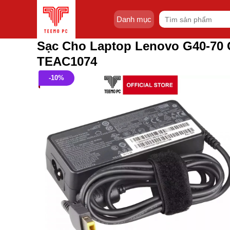
Skip
Tìm
to
Danh mục
kiếm:
content
Sạc Cho Laptop Lenovo G40-70 
TEAC1074
-10%