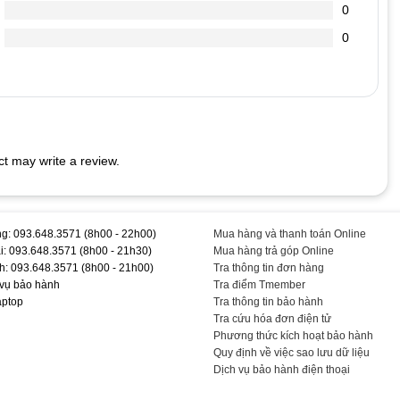
0
chai hơn.
0
 cắm vào Laptop (vì dòng điện đi vào sạc nó sẽ ổn định dòng
dẫn đến chết nguồn
t may write a review.
er #- #Chính #Hãng #TEEMOPC #TEAC1074
g: 093.648.3571 (8h00 - 22h00)
Mua hàng và thanh toán Online
i: 093.648.3571 (8h00 - 21h30)
Mua hàng trả góp Online
h: 093.648.3571 (8h00 - 21h00)
Tra thông tin đơn hàng
 vụ bảo hành
Tra điểm Tmember
aptop
Tra thông tin bảo hành
Tra cứu hóa đơn điện tử
Phương thức kích hoạt bảo hành
Quy định về việc sao lưu dữ liệu
Dịch vụ bảo hành điện thoại