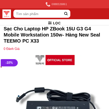
Skip
0888326861
to
Tìm
content
kiếm:
LỌC
Sạc Cho Laptop HP ZBook 15U G3 G4
Mobile Workstation 150w- Hàng New Seal
TEEMO PC X33
0
Đánh Giá
-10%