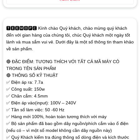
🆃🅴🅴🅼🅾🅿🅲 Kính chào Quý khách, chào mừng quý khách
đến với gian hàng của chúng tôi, chúc Quý khách một ngày tốt
lành và mua sắm vui vẻ. Dưới đây là một số thông tin tham khảo
về sản phẩm.
🔴 ĐẶC ĐIỂM: TƯƠNG THÍCH VỚI TẤT CẢ MÃ MÁY CÓ
TRONG TÊN SẢN PHẨM
🔴 THÔNG SỐ KỸ THUẬT
✅ Điện áp ra: 7.7a
✅ Công suất: 150w
✅ Chân cắm: 4.5mm
✅ Điện áp vào(input): 100V – 240V
✅ Tần số làm việc: 50 -60 Hz
✅ Hàng mới 100%, hoàn toàn tương thích với máy
✅ Bộ sản phẩm đã bao gồm dây nguồn/phích cắm vào ổ điện
(nếu có – vì một số model không cần dây nguồn này)
✅ Quý Khách kiểm tra đúng thông số dòng điện và kích thước