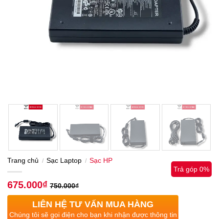
Trang chủ
Sạc Laptop
Sạc HP
/
/
Trả góp 0%
675.000
₫
750.000
₫
LIÊN HỆ TƯ VẤN MUA HÀNG
Chúng tôi sẽ gọi điện cho bạn khi nhận được thông tin