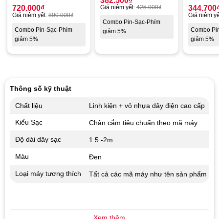
382.500
₫
720.000
₫
Giá niêm yết:
425.000
₫
344.700
Giá niêm yết:
800.000
₫
Giá niêm yế
Combo Pin-Sạc-Phím
Combo Pin-Sạc-Phím
Combo Pi
giảm 5%
giảm 5%
giảm 5%
Thông số kỹ thuật
Chất liệu
Linh kiện + vỏ nhựa dây điện cao cấp
Kiểu Sạc
Chân cắm tiêu chuẩn theo mã máy
Độ dài dây sạc
1.5 -2m
Màu
Đen
Loại máy tương thích
Tất cả các mã máy như tên sản phẩm
Xem thêm