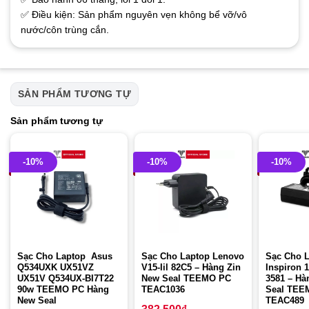
✅ Điều kiện: Sản phẩm nguyên vẹn không bể vỡ/vô
nước/côn trùng cắn.
SẢN PHẨM TƯƠNG TỰ
Sản phẩm tương tự
-10%
-10%
-10%
Sạc Cho Laptop Asus
Sạc Cho Laptop Lenovo
Sạc Cho L
Q534UXK UX51VZ
V15-Iil 82C5 – Hàng Zin
Inspiron 
UX51V Q534UX-BI7T22
New Seal TEEMO PC
3581 – Hà
90w TEEMO PC Hàng
TEAC1036
Seal TEE
New Seal
TEAC489