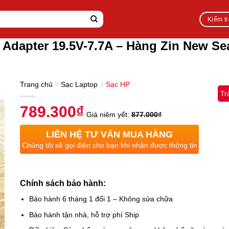
Kiểm t
 Adapter 19.5V-7.7A – Hàng Zin New S
Trang chủ
Sạc Laptop
Sạc HP
/
/
Tr
789.300
₫
Giá niêm yết:
877.000
₫
LIÊN HỆ TƯ VẤN MUA HÀNG
Chúng tôi sẽ gọi điện cho bạn khi nhận được thông tin
Chính sách bảo hành:
Bảo hành 6 tháng 1 đổi 1 – Không sửa chữa
Bảo hành tận nhà, hỗ trợ phí Ship