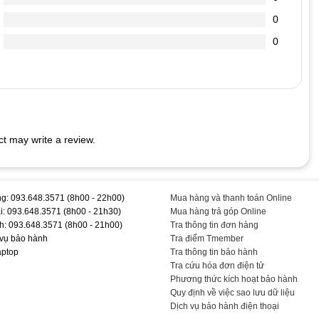
0
chai hơn.
0
 cắm vào Laptop (vì dòng điện đi vào sạc nó sẽ ổn định dòng
dẫn đến chết nguồn
t may write a review.
.5V-7.7A #- #Chính #Hãng #TEEMOPC #TEAC1434
g: 093.648.3571 (8h00 - 22h00)
Mua hàng và thanh toán Online
i: 093.648.3571 (8h00 - 21h30)
Mua hàng trả góp Online
h: 093.648.3571 (8h00 - 21h00)
Tra thông tin đơn hàng
 vụ bảo hành
Tra điểm Tmember
aptop
Tra thông tin bảo hành
Tra cứu hóa đơn điện tử
Phương thức kích hoạt bảo hành
Quy định về việc sao lưu dữ liệu
Dịch vụ bảo hành điện thoại