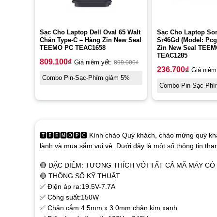
Sạc Cho Laptop Dell Oval 65 Walt
Sạc Cho Laptop So
Chân Type-C – Hàng Zin New Seal
Sr46Gd (Model: Pcg
TEEMO PC TEAC1658
Zin New Seal TEE
TEAC1285
809.100
₫
Giá niêm yết:
899.000
₫
236.700
₫
Giá niêm
Combo Pin-Sạc-Phím giảm 5%
Combo Pin-Sạc-Phí
🆃🅴🅴🅼🅾🅿🅲 Kính chào Quý khách, chào mừng quý khá
lành và mua sắm vui vẻ. Dưới đây là một số thông tin th
🔴 ĐẶC ĐIỂM: TƯƠNG THÍCH VỚI TẤT CẢ MÃ MÁY C
🔴 THÔNG SỐ KỸ THUẬT
✅ Điện áp ra:19.5V-7.7A
✅ Công suất:150W
✅ Chân cắm:4.5mm x 3.0mm chân kim xanh