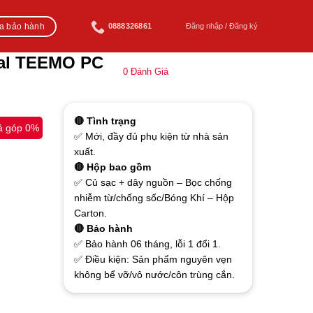
ra bảo hành
0888326861
Đăng nhập / Đăng ký
eal TEEMO PC
0
Đánh Giá
🔴 Tình trạng
ả góp 0%
✅ Mới, đầy đủ phụ kiện từ nhà sản
xuất.
🔴 Hộp bao gồm
✅ Củ sạc + dây nguồn – Bọc chống
nhiễm từ/chống sốc/Bóng Khí – Hộp
Carton.
🔴 Bảo hành
✅ Bảo hành 06 tháng, lỗi 1 đổi 1.
✅ Điều kiện: Sản phẩm nguyên vẹn
không bể vỡ/vô nước/côn trùng cắn.