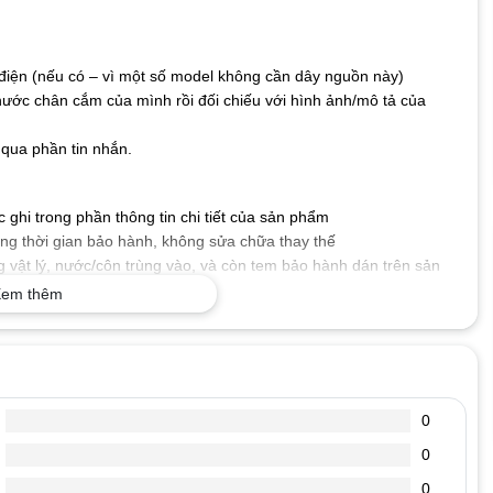
iện (nếu có – vì một số model không cần dây nguồn này)
hước chân cắm của mình rồi đối chiếu với hình ảnh/mô tả của
qua phần tin nhắn.
ghi trong phần thông tin chi tiết của sản phẩm
g thời gian bảo hành, không sửa chữa thay thế
 vật lý, nước/côn trùng vào, và còn tem bảo hành dán trên sản
em thêm
 số kỹ thuật mà máy tính xách tay của bạn yêu cầu, cấp nguồn
.
tốt, dòng diện an toàn, chống chập, cháy nổ, không gây ảnh
0
0
, đoản mạch hoặc quá nóng.
, chống oxi hóa, chống chịu va đập, bảo vệ mạch điện bên trong
0