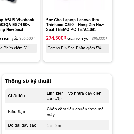
op ASUS Vivobook
Sạc Cho Laptop Lenovo Ibm
503QA-ES74 90w
Thinkpad X250 – Hàng Zin New
ng New Seal
Seal TEEMO PC TEAC1091
274.500
₫
á niêm yết:
800.000
₫
Giá niêm yết:
305.000
₫
ạc-Phím giảm 5%
Combo Pin-Sạc-Phím giảm 5%
Thông số kỹ thuật
Linh kiện + vỏ nhựa dây điện
Chất liệu
cao cấp
Chân cắm tiêu chuẩn theo mã
Kiểu Sạc
máy
Độ dài dây sạc
1.5 -2m