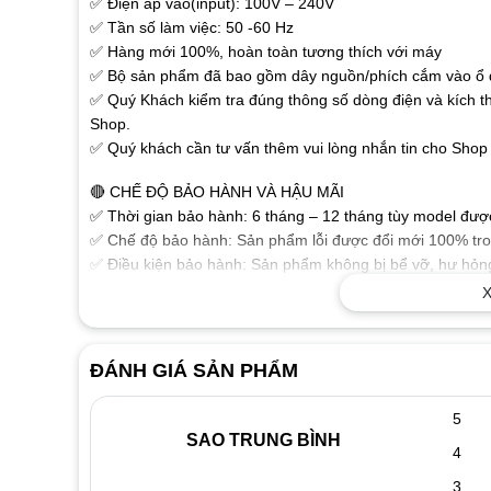
✅ Điện áp vào(input): 100V – 240V
✅ Tần số làm việc: 50 -60 Hz
✅ Hàng mới 100%, hoàn toàn tương thích với máy
✅ Bộ sản phẩm đã bao gồm dây nguồn/phích cắm vào ổ đ
✅ Quý Khách kiểm tra đúng thông số dòng điện và kích t
Shop.
✅ Quý khách cần tư vấn thêm vui lòng nhắn tin cho Shop 
🔴 CHẾ ĐỘ BẢO HÀNH VÀ HẬU MÃI
✅ Thời gian bảo hành: 6 tháng – 12 tháng tùy model được 
✅ Chế độ bảo hành: Sản phẩm lỗi được đổi mới 100% tron
✅ Điều kiện bảo hành: Sản phẩm không bị bể vỡ, hư hỏng
phẩm.
X
🔴 MỘT SỐ THÔNG TIN THAM KHẢO VỀ SẠC LAPTOP
✅ Sạc dành cho Laptop chất lượng cao đảm bảo các thông
ĐÁNH GIÁ SẢN PHẨM
ổn định chuẩn dòng cho Laptop của bạn làm việc tốt nhất
✅ Sạc được sản xuất theo tiêu chuẩn cho chất lượng sạc 
5
hưởng xấu đến thiết bị.
SAO TRUNG BÌNH
4
✅ Tính năng bảo vệ Laptop nếu điện áp không chính xác
✅ Vật liệu cấu tạo tốt, độ bền cao với vỏ nhựa chắc chắn
3