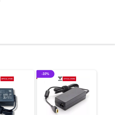
c
-10%