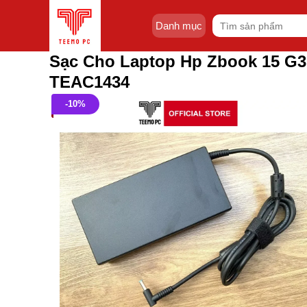
Skip
Tìm
to
Danh mục
kiếm:
content
Sạc Cho Laptop Hp Zbook 15 G3
TEAC1434
-10%