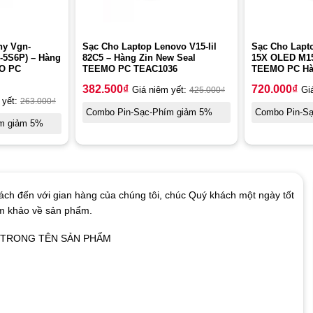
ny Vgn-
Sạc Cho Laptop Lenovo V15-Iil
Sạc Cho Lapt
-5S6P) – Hàng
82C5 – Hàng Zin New Seal
15X OLED M1
MO PC
TEEMO PC TEAC1036
TEEMO PC Hà
382.500
₫
720.000
₫
Giá niêm yết:
425.000
₫
Gi
 yết:
263.000
₫
Combo Pin-Sạc-Phím giảm 5%
Combo Pin-S
m giảm 5%
ch đến với gian hàng của chúng tôi, chúc Quý khách một ngày tốt
am khảo về sản phẩm.
Ó TRONG TÊN SẢN PHẨM