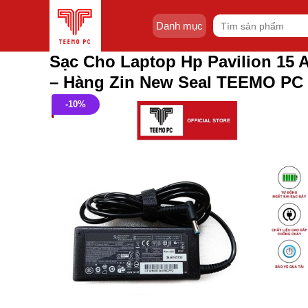
Skip
Tìm
to
Danh mục
kiếm:
content
Sạc Cho Laptop Hp Pavilion 15 
– Hàng Zin New Seal TEEMO PC
-10%