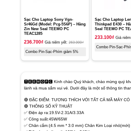
Sạc Cho Laptop Sony Vgn-
Sạc Cho Laptop Le
Sr46Gd (Model: Pcg-5S6P) – Hàng
Thinkpad E430 – H
Zin New Seal TEEMO PC
Seal TEEMO PC TE
TEAC1285
233.100
₫
Giá niêm
236.700
₫
Giá niêm yết:
263.000
₫
Combo Pin-Sạc-Phí
Combo Pin-Sạc-Phím giảm 5%
🆃🅴🅴🅼🅾🅿🅲 Kính chào Quý khách, chào mừng quý khá
lành và mua sắm vui vẻ. Dưới đây là một số thông tin th
🔴 ĐẶC ĐIỂM: TƯƠNG THÍCH VỚI TẤT CẢ MÃ MÁY C
🔴 THÔNG SỐ KỸ THUẬT
✅ Điện áp ra:19.5V-2.31A/3.33A
✅ Công suất:45W/65W
✅ Chân cắm:(4.5 mm * 3.0 mm) Chân Kim Loại nhỏ(mới)