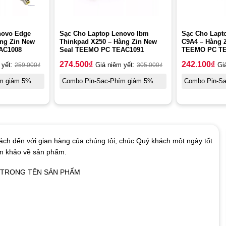
novo Edge
Sạc Cho Laptop Lenovo Ibm
Sạc Cho Lapto
àng Zin New
Thinkpad X250 – Hàng Zin New
C9A4 – Hàng 
AC1008
Seal TEEMO PC TEAC1091
TEEMO PC T
274.500
₫
242.100
₫
 yết:
259.000
₫
Giá niêm yết:
305.000
₫
Gi
m giảm 5%
Combo Pin-Sạc-Phím giảm 5%
Combo Pin-S
ch đến với gian hàng của chúng tôi, chúc Quý khách một ngày tốt
am khảo về sản phẩm.
Ó TRONG TÊN SẢN PHẨM