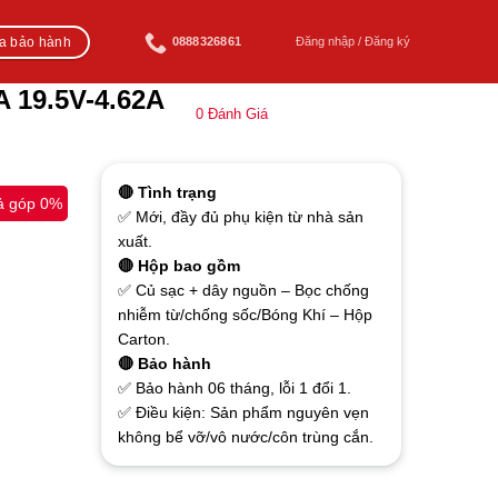
ra bảo hành
0888326861
Đăng nhập / Đăng ký
A 19.5V-4.62A
0
Đánh Giá
🔴 Tình trạng
ả góp 0%
✅ Mới, đầy đủ phụ kiện từ nhà sản
xuất.
🔴 Hộp bao gồm
✅ Củ sạc + dây nguồn – Bọc chống
nhiễm từ/chống sốc/Bóng Khí – Hộp
Carton.
🔴 Bảo hành
✅ Bảo hành 06 tháng, lỗi 1 đổi 1.
✅ Điều kiện: Sản phẩm nguyên vẹn
không bể vỡ/vô nước/côn trùng cắn.