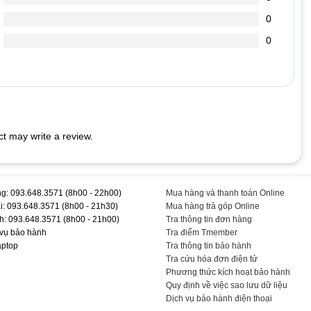
0
chai hơn.
0
 cắm vào Laptop (vì dòng điện đi vào sạc nó sẽ ổn định dòng
dẫn đến chết nguồn
t may write a review.
b033Tu #Adapter #19.5V-3.33A #19.5V-4.62A #- #Chính #Hãng
g: 093.648.3571 (8h00 - 22h00)
Mua hàng và thanh toán Online
i: 093.648.3571 (8h00 - 21h30)
Mua hàng trả góp Online
h: 093.648.3571 (8h00 - 21h00)
Tra thông tin đơn hàng
 vụ bảo hành
Tra điểm Tmember
aptop
Tra thông tin bảo hành
Tra cứu hóa đơn điện tử
Phương thức kích hoạt bảo hành
Quy định về việc sao lưu dữ liệu
Dịch vụ bảo hành điện thoại