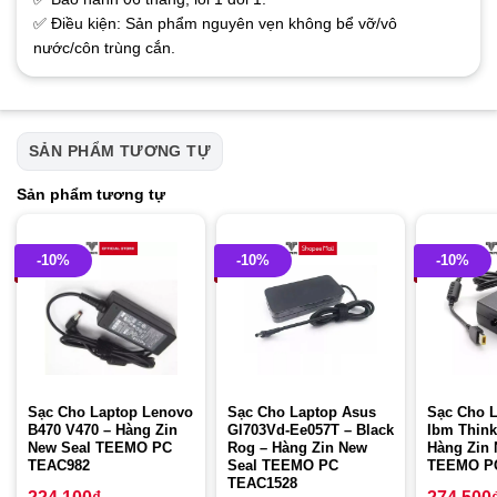
✅ Điều kiện: Sản phẩm nguyên vẹn không bể vỡ/vô
nước/côn trùng cắn.
SẢN PHẨM TƯƠNG TỰ
Sản phẩm tương tự
-10%
-10%
-10%
Sạc Cho Laptop Lenovo
Sạc Cho Laptop Asus
Sạc Cho 
B470 V470 – Hàng Zin
Gl703Vd-Ee057T – Black
Ibm Think
New Seal TEEMO PC
Rog – Hàng Zin New
Hàng Zin 
TEAC982
Seal TEEMO PC
TEEMO P
TEAC1528