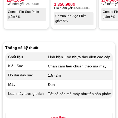
224.100
₫
274.500
Giá niêm yết:
249.000
₫
1.350.900
₫
Giá niêm yế
Giá niêm yết:
1.501.000
₫
Combo Pin-Sạc-Phím
Combo Pi
Combo Pin-Sạc-Phím
giảm 5%
giảm 5%
giảm 5%
Thông số kỹ thuật
Chất liệu
Linh kiện + vỏ nhựa dây điện cao cấp
Kiểu Sạc
Chân cắm tiêu chuẩn theo mã máy
Độ dài dây sạc
1.5 -2m
Màu
Đen
Loại máy tương thích
Tất cả các mã máy như tên sản phẩm
Xem thêm