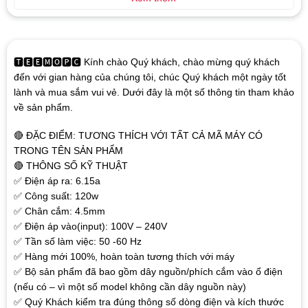
🆃🅴🅴🅼🅾🅿🅲 Kính chào Quý khách, chào mừng quý khách
đến với gian hàng của chúng tôi, chúc Quý khách một ngày tốt
lành và mua sắm vui vẻ. Dưới đây là một số thông tin tham khảo
về sản phẩm.
🔴 ĐẶC ĐIỂM: TƯƠNG THÍCH VỚI TẤT CẢ MÃ MÁY CÓ
TRONG TÊN SẢN PHẨM
🔴 THÔNG SỐ KỸ THUẬT
✅ Điện áp ra: 6.15a
✅ Công suất: 120w
✅ Chân cắm: 4.5mm
✅ Điện áp vào(input): 100V – 240V
✅ Tần số làm việc: 50 -60 Hz
✅ Hàng mới 100%, hoàn toàn tương thích với máy
✅ Bộ sản phẩm đã bao gồm dây nguồn/phích cắm vào ổ điện
(nếu có – vì một số model không cần dây nguồn này)
✅ Quý Khách kiểm tra đúng thông số dòng điện và kích thước