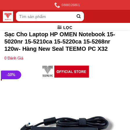
Skip
0888326861
to
Tìm
content
kiếm:
LỌC
Sạc Cho Laptop HP OMEN Notebook 15-
5020nr 15-5210ca 15-5220ca 15-5268nr
120w- Hàng New Seal TEEMO PC X32
0
Đánh Giá
-10%