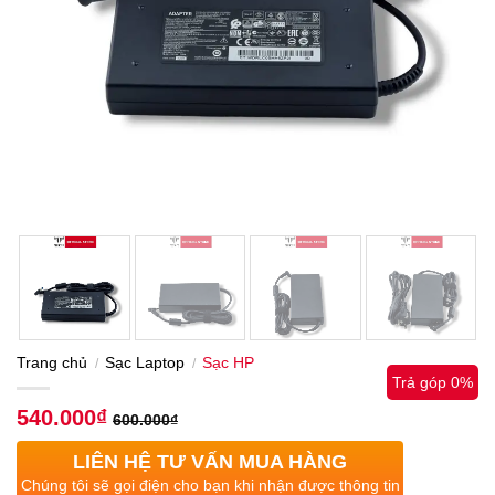
Trang chủ
Sạc Laptop
Sạc HP
/
/
Trả góp 0%
540.000
₫
600.000
₫
LIÊN HỆ TƯ VẤN MUA HÀNG
Chúng tôi sẽ gọi điện cho bạn khi nhận được thông tin