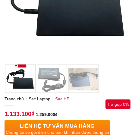
Trang chủ
Sạc Laptop
Sạc HP
/
/
Trả góp 0%
1.133.100
₫
1.259.000
₫
LIÊN HỆ TƯ VẤN MUA HÀNG
Chúng tôi sẽ gọi điện cho bạn khi nhận được thông tin