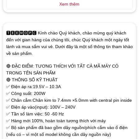
Xem thêm
🆃🅴🅴🅼🅾🅿🅲 Kính chào Quý khách, chào mừng quý khách
đến với gian hàng của chúng tôi, chúc Quý khách một ngày tốt
lành và mua sắm vui vẻ. Dưới đây là một số thông tin tham khảo
về sản phẩm.
🔴 ĐẶC ĐIỂM: TƯƠNG THÍCH VỚI TẤT CẢ MÃ MÁY CÓ
TRONG TÊN SẢN PHẨM
🔴 THÔNG SỐ KỸ THUẬT
✅ Điện áp ra:19.5V – 10.3A
✅ Công suất: 200W
✅ Chân cắm:Chân kim to 7.4mm ×5.0mm with central pin inside
✅ Điện áp vào(input): 100V – 240V
✅ Tần số làm việc: 50 -60 Hz
✅ Hàng mới 100%, hoàn toàn tương thích với máy
✅ Bộ sản phẩm đã bao gồm dây nguồn/phích cắm vào ổ điện
(nếu có – vì một số model không cần dây nguồn này)