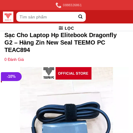
Skip
0888326861
to
Tìm
content
kiếm:
LỌC
Sạc Cho Laptop Hp Elitebook Dragonfly
G2 – Hàng Zin New Seal TEEMO PC
TEAC894
0
Đánh Giá
-10%