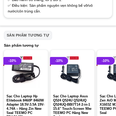
✅ Điều kiện: Sản phẩm nguyên vẹn không bể vỡ/vô
nước/côn trùng cắn.
SẢN PHẨM TƯƠNG TỰ
Sản phẩm tương tự
-10%
-10%
-10%
Sạc Cho Laptop Hp
Sạc Cho Laptop Asus
Sạc Cho 
Elitebook 8460P 8460W
Q524 Q524U Q524UQ
Zen AiO 
Adapter 18.5V-3.5A 19V-
Q524UQ-BBI7T14 2-in-1
X1603Z M
4.74A – Hàng Zin New
15.6″ Touch-Screen 90w
TEEMO P
Seal TEEMO PC
TEEMO PC Hàng New
Seal