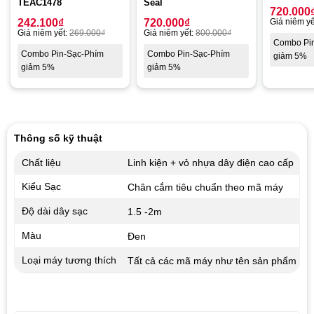
TEAC1478
Seal
720.000
242.100
₫
720.000
₫
Giá niêm yế
Giá niêm yết:
269.000
₫
Giá niêm yết:
800.000
₫
Combo Pi
Combo Pin-Sạc-Phím
Combo Pin-Sạc-Phím
giảm 5%
giảm 5%
giảm 5%
Thông số kỹ thuật
Chất liệu
Linh kiện + vỏ nhựa dây điện cao cấp
Kiểu Sạc
Chân cắm tiêu chuẩn theo mã máy
Độ dài dây sạc
1.5 -2m
Màu
Đen
Loại máy tương thích
Tất cả các mã máy như tên sản phẩm