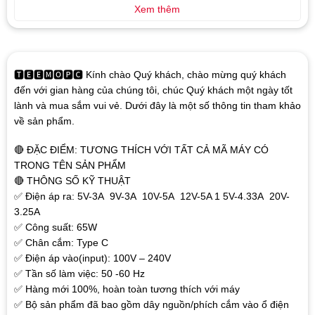
Xem thêm
🆃🅴🅴🅼🅾🅿🅲 Kính chào Quý khách, chào mừng quý khách
đến với gian hàng của chúng tôi, chúc Quý khách một ngày tốt
lành và mua sắm vui vẻ. Dưới đây là một số thông tin tham khảo
về sản phẩm.
🔴 ĐẶC ĐIỂM: TƯƠNG THÍCH VỚI TẤT CẢ MÃ MÁY CÓ
TRONG TÊN SẢN PHẨM
🔴 THÔNG SỐ KỸ THUẬT
✅ Điện áp ra: 5V-3A 9V-3A 10V-5A 12V-5A 1 5V-4.33A 20V-
3.25A
✅ Công suất: 65W
✅ Chân cắm: Type C
✅ Điện áp vào(input): 100V – 240V
✅ Tần số làm việc: 50 -60 Hz
✅ Hàng mới 100%, hoàn toàn tương thích với máy
✅ Bộ sản phẩm đã bao gồm dây nguồn/phích cắm vào ổ điện