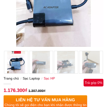
Trang chủ
Sạc Laptop
Sạc HP
/
/
Trả góp 0%
1.176.300
₫
1.307.000
₫
LIÊN HỆ TƯ VẤN MUA HÀNG
Chúng tôi sẽ gọi điện cho bạn khi nhận được thông tin