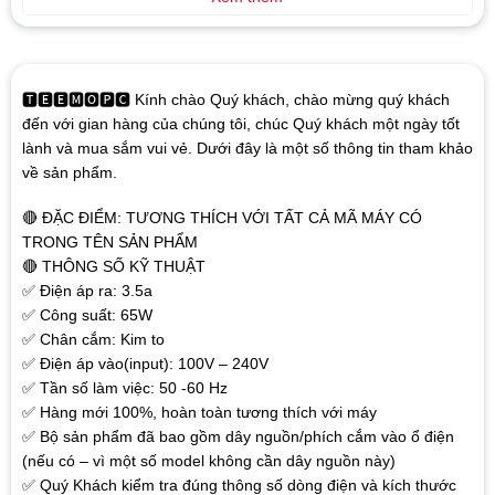
🆃🅴🅴🅼🅾🅿🅲 Kính chào Quý khách, chào mừng quý khách
đến với gian hàng của chúng tôi, chúc Quý khách một ngày tốt
lành và mua sắm vui vẻ. Dưới đây là một số thông tin tham khảo
về sản phẩm.
🔴 ĐẶC ĐIỂM: TƯƠNG THÍCH VỚI TẤT CẢ MÃ MÁY CÓ
TRONG TÊN SẢN PHẨM
🔴 THÔNG SỐ KỸ THUẬT
✅ Điện áp ra: 3.5a
✅ Công suất: 65W
✅ Chân cắm: Kim to
✅ Điện áp vào(input): 100V – 240V
✅ Tần số làm việc: 50 -60 Hz
✅ Hàng mới 100%, hoàn toàn tương thích với máy
✅ Bộ sản phẩm đã bao gồm dây nguồn/phích cắm vào ổ điện
(nếu có – vì một số model không cần dây nguồn này)
✅ Quý Khách kiểm tra đúng thông số dòng điện và kích thước