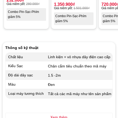
252.000
₫
Giá niêm yết:
280.000
₫
1.350.900
₫
720.000
Giá niêm yết:
1.501.000
₫
Giá niêm yế
Combo Pin-Sạc-Phím
Combo Pin-Sạc-Phím
Combo Pi
giảm 5%
giảm 5%
giảm 5%
Thông số kỹ thuật
Chất liệu
Linh kiện + vỏ nhựa dây điện cao cấp
Kiểu Sạc
Chân cắm tiêu chuẩn theo mã máy
Độ dài dây sạc
1.5 -2m
Màu
Đen
Loại máy tương thích
Tất cả các mã máy như tên sản phẩm
Xem thêm