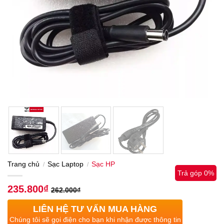
Trang chủ
Sạc Laptop
Sạc HP
/
/
Trả góp 0%
235.800
₫
262.000
₫
LIÊN HỆ TƯ VẤN MUA HÀNG
Chúng tôi sẽ gọi điện cho bạn khi nhận được thông tin