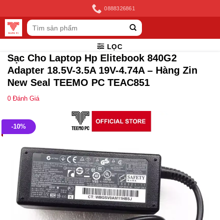
Skip
0888326861
to
Tìm
content
kiếm:
LỌC
Sạc Cho Laptop Hp Elitebook 840G2
Adapter 18.5V-3.5A 19V-4.74A – Hàng Zin
New Seal TEEMO PC TEAC851
0
Đánh Giá
-10%