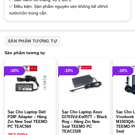
✅ Điều kiện: Sản phẩm nguyên vẹn không bể vỡ/vô
nước/côn trùng cắn.
SẢN PHẨM TƯƠNG TỰ
Sản phẩm tương tự
-10%
-10%
-10%
Sạc Cho Laptop Dell
Sạc Cho Laptop Asus
Sạc Cho 
P28F Adapter – Hàng
Gl703Vd-Ee057T – Black
Vivobook
Zin New Seal TEEMO
Rog – Hàng Zin New
M1503QA-
PC TEAC569
Seal TEEMO PC
TEEMO P
TEAC1528
Seal