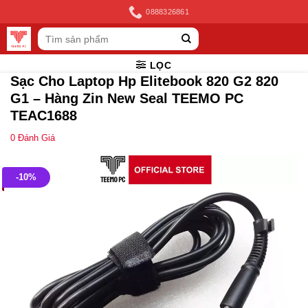
Skip
0888326861
to
Tìm
content
kiếm:
LỌC
Sạc Cho Laptop Hp Elitebook 820 G2 820
G1 – Hàng Zin New Seal TEEMO PC
TEAC1688
0
Đánh Giá
-10%