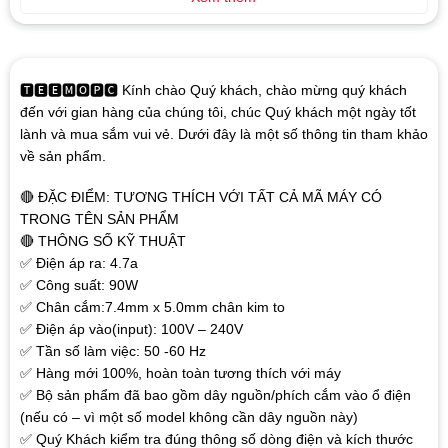
🆃🅴🅴🅼🅾🅿🅲 Kính chào Quý khách, chào mừng quý khách
đến với gian hàng của chúng tôi, chúc Quý khách một ngày tốt
lành và mua sắm vui vẻ. Dưới đây là một số thông tin tham khảo
về sản phẩm.
🔴 ĐẶC ĐIỂM: TƯƠNG THÍCH VỚI TẤT CẢ MÃ MÁY CÓ
TRONG TÊN SẢN PHẨM
🔴 THÔNG SỐ KỸ THUẬT
✅ Điện áp ra: 4.7a
✅ Công suất: 90W
✅ Chân cắm:7.4mm x 5.0mm chân kim to
✅ Điện áp vào(input): 100V – 240V
✅ Tần số làm việc: 50 -60 Hz
✅ Hàng mới 100%, hoàn toàn tương thích với máy
✅ Bộ sản phẩm đã bao gồm dây nguồn/phích cắm vào ổ điện
(nếu có – vì một số model không cần dây nguồn này)
✅ Quý Khách kiểm tra đúng thông số dòng điện và kích thước