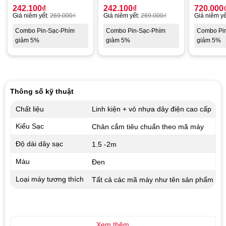
242.100
₫
242.100
₫
720.000
Giá niêm yết:
269.000
₫
Giá niêm yết:
269.000
₫
Giá niêm yế
Combo Pin-Sạc-Phím
Combo Pin-Sạc-Phím
Combo Pi
giảm 5%
giảm 5%
giảm 5%
Thông số kỹ thuật
Chất liệu
Linh kiện + vỏ nhựa dây điện cao cấp
Kiểu Sạc
Chân cắm tiêu chuẩn theo mã máy
Độ dài dây sạc
1.5 -2m
Màu
Đen
Loại máy tương thích
Tất cả các mã máy như tên sản phẩm
Xem thêm