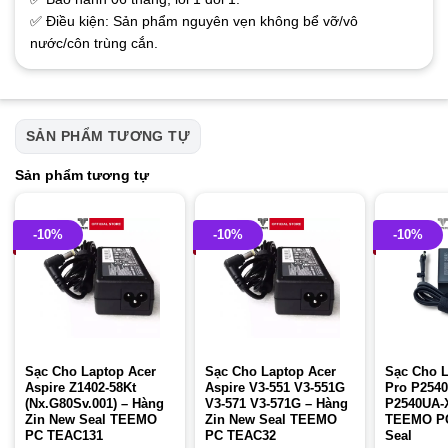
✅ Điều kiện: Sản phẩm nguyên vẹn không bể vỡ/vô
nước/côn trùng cắn.
SẢN PHẨM TƯƠNG TỰ
Sản phẩm tương tự
-10%
-10%
-10%
Sạc Cho Laptop Acer
Sạc Cho Laptop Acer
Sạc Cho 
Aspire Z1402-58Kt
Aspire V3-551 V3-551G
Pro P254
(Nx.G80Sv.001) – Hàng
V3-571 V3-571G – Hàng
P2540UA-
Zin New Seal TEEMO
Zin New Seal TEEMO
TEEMO P
PC TEAC131
PC TEAC32
Seal