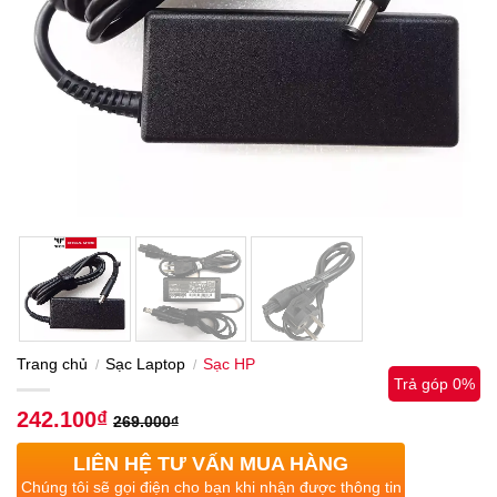
Trang chủ
Sạc Laptop
Sạc HP
/
/
Trả góp 0%
242.100
₫
269.000
₫
LIÊN HỆ TƯ VẤN MUA HÀNG
Chúng tôi sẽ gọi điện cho bạn khi nhận được thông tin