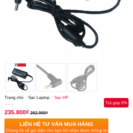
Trang chủ
Sạc Laptop
Sạc HP
/
/
Trả góp 0%
235.800
₫
262.000
₫
LIÊN HỆ TƯ VẤN MUA HÀNG
Chúng tôi sẽ gọi điện cho bạn khi nhận được thông tin