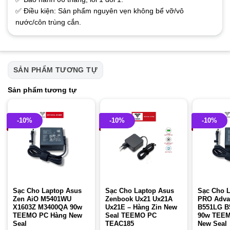
✅ Điều kiện: Sản phẩm nguyên vẹn không bể vỡ/vô
nước/côn trùng cắn.
SẢN PHẨM TƯƠNG TỰ
Sản phẩm tương tự
-10%
-10%
-10%
Sạc Cho Laptop Asus
Sạc Cho Laptop Asus
Sạc Cho 
Zen AiO M5401WU
Zenbook Ux21 Ux21A
PRO Adva
X1603Z M3400QA 90w
Ux21E – Hàng Zin New
B551LG B
TEEMO PC Hàng New
Seal TEEMO PC
90w TEEM
Seal
TEAC185
New Seal