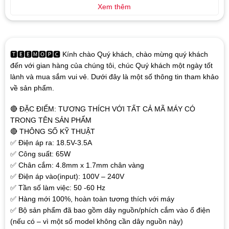
Xem thêm
🆃🅴🅴🅼🅾🅿🅲 Kính chào Quý khách, chào mừng quý khách
đến với gian hàng của chúng tôi, chúc Quý khách một ngày tốt
lành và mua sắm vui vẻ. Dưới đây là một số thông tin tham khảo
về sản phẩm.
🔴 ĐẶC ĐIỂM: TƯƠNG THÍCH VỚI TẤT CẢ MÃ MÁY CÓ
TRONG TÊN SẢN PHẨM
🔴 THÔNG SỐ KỸ THUẬT
✅ Điện áp ra: 18.5V-3.5A
✅ Công suất: 65W
✅ Chân cắm: 4.8mm x 1.7mm chân vàng
✅ Điện áp vào(input): 100V – 240V
✅ Tần số làm việc: 50 -60 Hz
✅ Hàng mới 100%, hoàn toàn tương thích với máy
✅ Bộ sản phẩm đã bao gồm dây nguồn/phích cắm vào ổ điện
(nếu có – vì một số model không cần dây nguồn này)