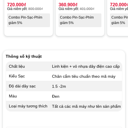
720.000
₫
360.900
₫
720.000
Giá niêm yết:
800.000
₫
Giá niêm yết:
401.000
₫
Giá niêm yế
Combo Pin-Sạc-Phím
Combo Pin-Sạc-Phím
Combo Pi
giảm 5%
giảm 5%
giảm 5%
Thông số kỹ thuật
Chất liệu
Linh kiện + vỏ nhựa dây điện cao cấp
Kiểu Sạc
Chân cắm tiêu chuẩn theo mã máy
Độ dài dây sạc
1.5 -2m
Màu
Đen
Loại máy tương thích
Tất cả các mã máy như tên sản phẩm