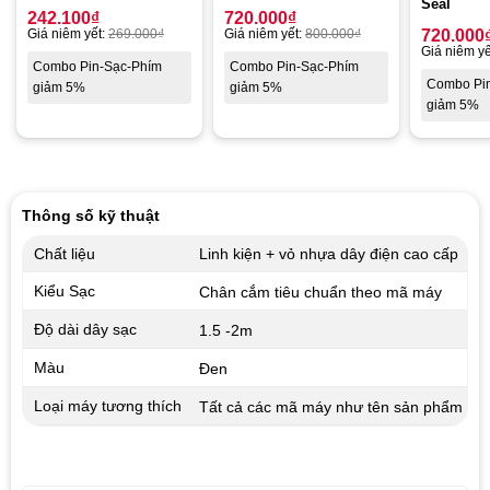
Seal
242.100
₫
720.000
₫
Giá niêm yết:
269.000
₫
Giá niêm yết:
800.000
₫
720.000
Giá niêm yế
Combo Pin-Sạc-Phím
Combo Pin-Sạc-Phím
Combo Pi
giảm 5%
giảm 5%
giảm 5%
Thông số kỹ thuật
Chất liệu
Linh kiện + vỏ nhựa dây điện cao cấp
Kiểu Sạc
Chân cắm tiêu chuẩn theo mã máy
Độ dài dây sạc
1.5 -2m
Màu
Đen
Loại máy tương thích
Tất cả các mã máy như tên sản phẩm