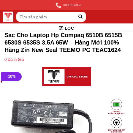
Skip
0888326861
to
Tìm
content
kiếm:
LỌC
Sạc Cho Laptop Hp Compaq 6510B 6515B
6530S 6535S 3.5A 65W – Hàng Mới 100% –
Hàng Zin New Seal TEEMO PC TEAC1624
0
Đánh Giá
-10%