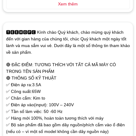
Xem thêm
🆃🅴🅴🅼🅾🅿🅲 Kính chào Quý khách, chào mừng quý khách
đến với gian hàng của chúng tôi, chúc Quý khách một ngày tốt
lành và mua sắm vui vẻ. Dưới đây là một số thông tin tham khảo
về sản phẩm.
🔴 ĐẶC ĐIỂM: TƯƠNG THÍCH VỚI TẤT CẢ MÃ MÁY CÓ
TRONG TÊN SẢN PHẨM
🔴 THÔNG SỐ KỸ THUẬT
✅ Điện áp ra:3.5A
✅ Công suất:65W
✅ Chân cắm: Kim to
✅ Điện áp vào(input): 100V – 240V
✅ Tần số làm việc: 50 -60 Hz
✅ Hàng mới 100%, hoàn toàn tương thích với máy
✅ Bộ sản phẩm đã bao gồm dây nguồn/phích cắm vào ổ điện
(nếu có – vì một số model không cần dây nguồn này)