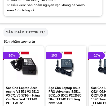
✅ Điều kiện: Sản phẩm nguyên vẹn không bể vỡ/vô
nước/côn trùng cắn.
SẢN PHẨM TƯƠNG TỰ
Sản phẩm tương tự
-10%
-10%
-10%
Sạc Cho Laptop Acer
Sạc Cho Laptop Asus
Sạc Cho 
Aspire V3-551 V3-551G
PRO Advanced B551L
Q524 Q52
V3-571 V3-571G – Hàng
B551LG B551 P2520SJ
Q524UQ-BB
Zin New Seal TEEMO
90w TEEMO PC Hàng
15.6″ Tou
PC TEAC32
New Seal
TEEMO P