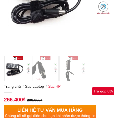
Trang chủ
Sạc Laptop
Sạc HP
/
/
Trả góp 0%
266.400
₫
296.000
₫
LIÊN HỆ TƯ VẤN MUA HÀNG
Chúng tôi sẽ gọi điện cho bạn khi nhận được thông tin