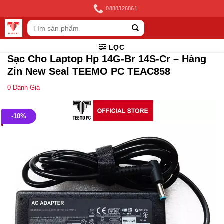
Skip
0888326861
to
Tìm
content
kiếm:
LỌC
Sạc Cho Laptop Hp 14G-Br 14S-Cr – Hàng
Zin New Seal TEEMO PC TEAC858
0
Đánh Giá
-10%