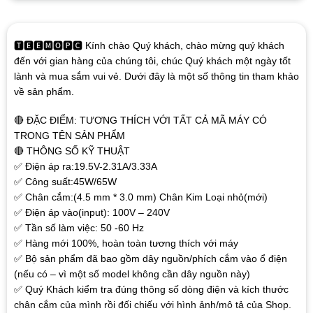
🆃🅴🅴🅼🅾🅿🅲 Kính chào Quý khách, chào mừng quý khách
đến với gian hàng của chúng tôi, chúc Quý khách một ngày tốt
lành và mua sắm vui vẻ. Dưới đây là một số thông tin tham khảo
về sản phẩm.
🔴 ĐẶC ĐIỂM: TƯƠNG THÍCH VỚI TẤT CẢ MÃ MÁY CÓ
TRONG TÊN SẢN PHẨM
🔴 THÔNG SỐ KỸ THUẬT
✅ Điện áp ra:19.5V-2.31A/3.33A
✅ Công suất:45W/65W
✅ Chân cắm:(4.5 mm * 3.0 mm) Chân Kim Loại nhỏ(mới)
✅ Điện áp vào(input): 100V – 240V
✅ Tần số làm việc: 50 -60 Hz
✅ Hàng mới 100%, hoàn toàn tương thích với máy
✅ Bộ sản phẩm đã bao gồm dây nguồn/phích cắm vào ổ điện
(nếu có – vì một số model không cần dây nguồn này)
✅ Quý Khách kiểm tra đúng thông số dòng điện và kích thước
chân cắm của mình rồi đối chiếu với hình ảnh/mô tả của Shop.