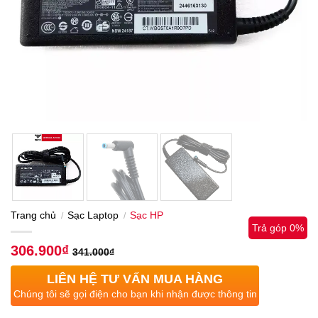
Trang chủ
Sạc Laptop
Sạc HP
/
/
Trả góp 0%
306.900
₫
341.000
₫
LIÊN HỆ TƯ VẤN MUA HÀNG
Chúng tôi sẽ gọi điện cho bạn khi nhận được thông tin