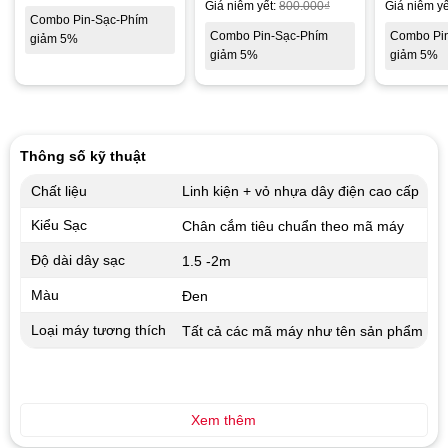
Giá niêm yết:
800.000
₫
Giá niêm yế
Combo Pin-Sạc-Phím
Combo Pin-Sạc-Phím
Combo Pi
giảm 5%
giảm 5%
giảm 5%
Thông số kỹ thuật
Chất liệu
Linh kiện + vỏ nhựa dây điện cao cấp
Kiểu Sạc
Chân cắm tiêu chuẩn theo mã máy
Độ dài dây sạc
1.5 -2m
Màu
Đen
Loại máy tương thích
Tất cả các mã máy như tên sản phẩm
Xem thêm