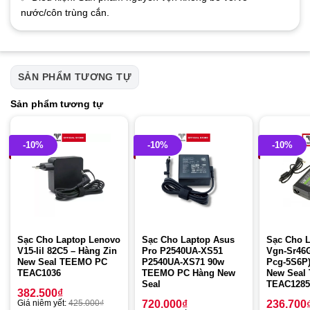
nước/côn trùng cắn.
SẢN PHẨM TƯƠNG TỰ
Sản phẩm tương tự
-10%
-10%
-10%
Sạc Cho Laptop Lenovo
Sạc Cho Laptop Asus
Sạc Cho 
V15-Iil 82C5 – Hàng Zin
Pro P2540UA-XS51
Vgn-Sr46G
New Seal TEEMO PC
P2540UA-XS71 90w
Pcg-5S6P)
TEAC1036
TEEMO PC Hàng New
New Seal
Seal
TEAC1285
382.500
₫
Giá niêm yết:
425.000
₫
720.000
₫
236.700