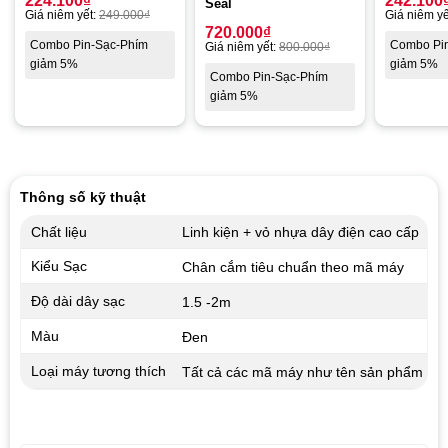
224.100
₫
242.100
Seal
Giá niêm yết:
249.000
₫
Giá niêm yế
720.000
₫
Combo Pin-Sạc-Phím
Combo Pi
Giá niêm yết:
800.000
₫
giảm 5%
giảm 5%
Combo Pin-Sạc-Phím
giảm 5%
Thông số kỹ thuật
Chất liệu
Linh kiện + vỏ nhựa dây điện cao cấp
Kiểu Sạc
Chân cắm tiêu chuẩn theo mã máy
Độ dài dây sạc
1.5 -2m
Màu
Đen
Loại máy tương thích
Tất cả các mã máy như tên sản phẩm