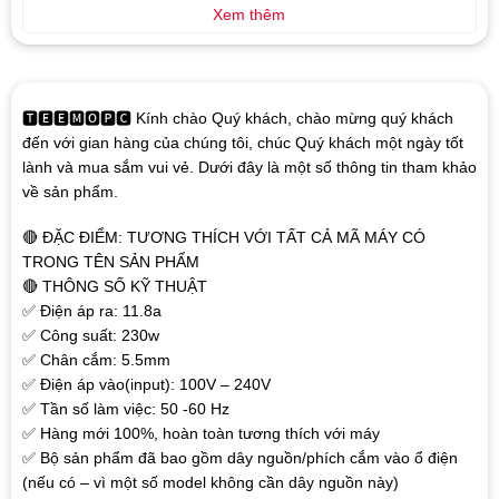
Xem thêm
🆃🅴🅴🅼🅾🅿🅲 Kính chào Quý khách, chào mừng quý khách
đến với gian hàng của chúng tôi, chúc Quý khách một ngày tốt
lành và mua sắm vui vẻ. Dưới đây là một số thông tin tham khảo
về sản phẩm.
🔴 ĐẶC ĐIỂM: TƯƠNG THÍCH VỚI TẤT CẢ MÃ MÁY CÓ
TRONG TÊN SẢN PHẨM
🔴 THÔNG SỐ KỸ THUẬT
✅ Điện áp ra: 11.8a
✅ Công suất: 230w
✅ Chân cắm: 5.5mm
✅ Điện áp vào(input): 100V – 240V
✅ Tần số làm việc: 50 -60 Hz
✅ Hàng mới 100%, hoàn toàn tương thích với máy
✅ Bộ sản phẩm đã bao gồm dây nguồn/phích cắm vào ổ điện
(nếu có – vì một số model không cần dây nguồn này)