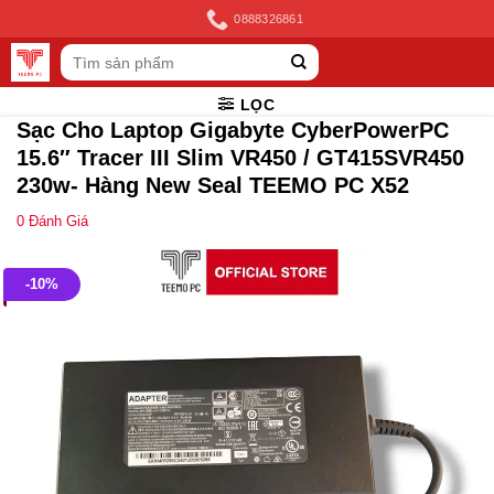
Skip
0888326861
to
Tìm
content
kiếm:
LỌC
Sạc Cho Laptop Gigabyte CyberPowerPC
15.6″ Tracer III Slim VR450 / GT415SVR450
230w- Hàng New Seal TEEMO PC X52
0
Đánh Giá
-10%