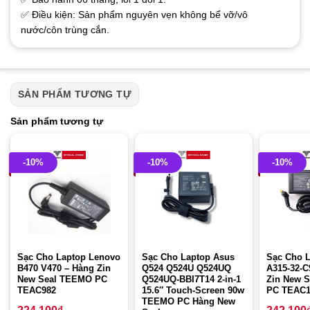
✅ Điều kiện: Sản phẩm nguyên vẹn không bể vỡ/vô
nước/côn trùng cắn.
SẢN PHẨM TƯƠNG TỰ
Sản phẩm tương tự
-10%
-10%
-10%
Sạc Cho Laptop Lenovo
Sạc Cho Laptop Asus
Sạc Cho L
B470 V470 – Hàng Zin
Q524 Q524U Q524UQ
A315-32-C
New Seal TEEMO PC
Q524UQ-BBI7T14 2-in-1
Zin New 
TEAC982
15.6″ Touch-Screen 90w
PC TEAC
TEEMO PC Hàng New