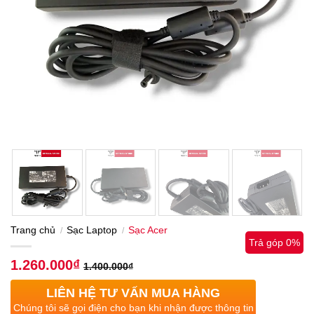
Trang chủ
Sạc Laptop
Sạc Acer
/
/
Trả góp 0%
1.260.000
₫
1.400.000
₫
LIÊN HỆ TƯ VẤN MUA HÀNG
Chúng tôi sẽ gọi điện cho bạn khi nhận được thông tin