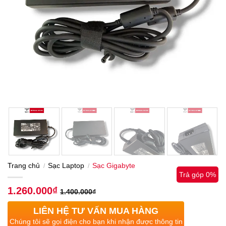
Trang chủ
Sạc Laptop
Sạc Gigabyte
/
/
Trả góp 0%
1.260.000
₫
1.400.000
₫
LIÊN HỆ TƯ VẤN MUA HÀNG
Chúng tôi sẽ gọi điện cho bạn khi nhận được thông tin