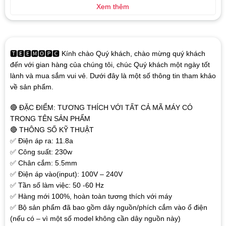
Xem thêm
🆃🅴🅴🅼🅾🅿🅲 Kính chào Quý khách, chào mừng quý khách
đến với gian hàng của chúng tôi, chúc Quý khách một ngày tốt
lành và mua sắm vui vẻ. Dưới đây là một số thông tin tham khảo
về sản phẩm.
🔴 ĐẶC ĐIỂM: TƯƠNG THÍCH VỚI TẤT CẢ MÃ MÁY CÓ
TRONG TÊN SẢN PHẨM
🔴 THÔNG SỐ KỸ THUẬT
✅ Điện áp ra: 11.8a
✅ Công suất: 230w
✅ Chân cắm: 5.5mm
✅ Điện áp vào(input): 100V – 240V
✅ Tần số làm việc: 50 -60 Hz
✅ Hàng mới 100%, hoàn toàn tương thích với máy
✅ Bộ sản phẩm đã bao gồm dây nguồn/phích cắm vào ổ điện
(nếu có – vì một số model không cần dây nguồn này)