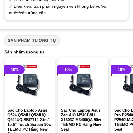
✅ Điều kiện: Sản phẩm nguyên vẹn không bể vỡ/vô
nước/côn trùng cắn.
SẢN PHẨM TƯƠNG TỰ
Sản phẩm tương tự
-10%
-10%
-10%
Sạc Cho Laptop Asus
Sạc Cho Laptop Asus
Sạc Cho 
Q524 Q524U Q524UQ
Zen AiO M5401WU
Pro P254
Q524UQ-BBI7T14 2-in-1
X1603Z M3400QA 90w
P2540UA-
15.6″ Touch-Screen 90w
TEEMO PC Hàng New
TEEMO P
TEEMO PC Hàng New
Seal
Seal