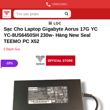
Skip
0888326861
to
Tìm
content
kiếm:
LỌC
Sạc Cho Laptop Gigabyte Aorus 17G YC
YC-8US6450SH 230w- Hàng New Seal
TEEMO PC X52
0
Đánh Giá
-10%