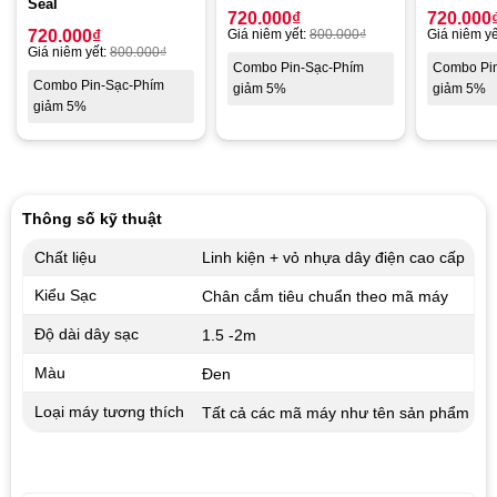
Seal
720.000
₫
720.000
720.000
₫
Giá niêm yết:
800.000
₫
Giá niêm yế
Giá niêm yết:
800.000
₫
Combo Pin-Sạc-Phím
Combo Pi
Combo Pin-Sạc-Phím
giảm 5%
giảm 5%
giảm 5%
Thông số kỹ thuật
Chất liệu
Linh kiện + vỏ nhựa dây điện cao cấp
Kiểu Sạc
Chân cắm tiêu chuẩn theo mã máy
Độ dài dây sạc
1.5 -2m
Màu
Đen
Loại máy tương thích
Tất cả các mã máy như tên sản phẩm