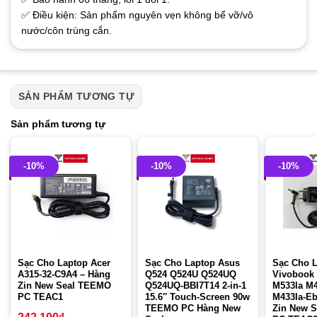
✅ Điều kiện: Sản phẩm nguyên vẹn không bể vỡ/vô
nước/côn trùng cắn.
SẢN PHẨM TƯƠNG TỰ
Sản phẩm tương tự
-10%
-10%
-10%
Sạc Cho Laptop Acer
Sạc Cho Laptop Asus
Sạc Cho 
A315-32-C9A4 – Hàng
Q524 Q524U Q524UQ
Vivobook 
Zin New Seal TEEMO
Q524UQ-BBI7T14 2-in-1
M533Ia M4
PC TEAC1
15.6″ Touch-Screen 90w
M433Ia-Eb
TEEMO PC Hàng New
Zin New 