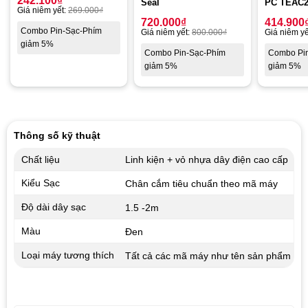
242.100
₫
Seal
PC TEAC2
Giá niêm yết:
269.000
₫
720.000
₫
414.900
Combo Pin-Sạc-Phím
Giá niêm yết:
800.000
₫
Giá niêm yế
giảm 5%
Combo Pin-Sạc-Phím
Combo Pi
giảm 5%
giảm 5%
Thông số kỹ thuật
Chất liệu
Linh kiện + vỏ nhựa dây điện cao cấp
Kiểu Sạc
Chân cắm tiêu chuẩn theo mã máy
Độ dài dây sạc
1.5 -2m
Màu
Đen
Loại máy tương thích
Tất cả các mã máy như tên sản phẩm