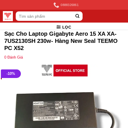
Skip
0888326861
to
Tìm
content
kiếm:
LỌC
Sạc Cho Laptop Gigabyte Aero 15 XA XA-
7US2130SH 230w- Hàng New Seal TEEMO
PC X52
0
Đánh Giá
-10%