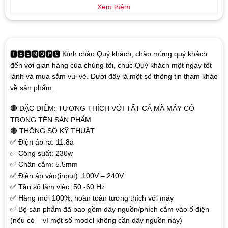
Xem thêm
🆃🅴🅴🅼🅾🅿🅲 Kính chào Quý khách, chào mừng quý khách
đến với gian hàng của chúng tôi, chúc Quý khách một ngày tốt
lành và mua sắm vui vẻ. Dưới đây là một số thông tin tham khảo
về sản phẩm.
🔴 ĐẶC ĐIỂM: TƯƠNG THÍCH VỚI TẤT CẢ MÃ MÁY CÓ
TRONG TÊN SẢN PHẨM
🔴 THÔNG SỐ KỸ THUẬT
✅ Điện áp ra: 11.8a
✅ Công suất: 230w
✅ Chân cắm: 5.5mm
✅ Điện áp vào(input): 100V – 240V
✅ Tần số làm việc: 50 -60 Hz
✅ Hàng mới 100%, hoàn toàn tương thích với máy
✅ Bộ sản phẩm đã bao gồm dây nguồn/phích cắm vào ổ điện
(nếu có – vì một số model không cần dây nguồn này)