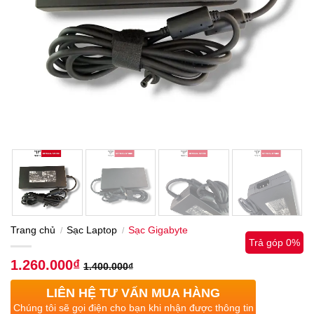
Trang chủ
Sạc Laptop
Sạc Gigabyte
/
/
Trả góp 0%
1.260.000
₫
1.400.000
₫
LIÊN HỆ TƯ VẤN MUA HÀNG
Chúng tôi sẽ gọi điện cho bạn khi nhận được thông tin