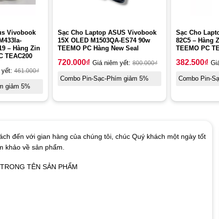
us Vivobook
Sạc Cho Laptop ASUS Vivobook
Sạc Cho Lapto
M433Ia-
15X OLED M1503QA-ES74 90w
82C5 – Hàng Z
9 – Hàng Zin
TEEMO PC Hàng New Seal
TEEMO PC TE
C TEAC200
720.000
₫
382.500
₫
Giá niêm yết:
800.000
₫
Gi
 yết:
461.000
₫
Combo Pin-Sạc-Phím giảm 5%
Combo Pin-S
m giảm 5%
ch đến với gian hàng của chúng tôi, chúc Quý khách một ngày tốt
am khảo về sản phẩm.
Ó TRONG TÊN SẢN PHẨM