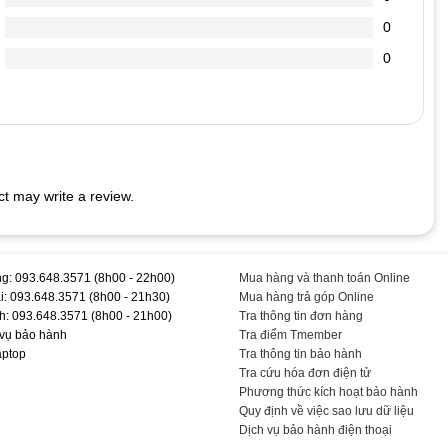
0
chai hơn.
0
 cắm vào Laptop (vì dòng điện đi vào sạc nó sẽ ổn định dòng
dẫn đến chết nguồn
t may write a review.
.5V-2.31A #19.5V-3.34A #- #Chính #Hãng #TEEMOPC #TEAC1535
g: 093.648.3571 (8h00 - 22h00)
Mua hàng và thanh toán Online
i: 093.648.3571 (8h00 - 21h30)
Mua hàng trả góp Online
h: 093.648.3571 (8h00 - 21h00)
Tra thông tin đơn hàng
 vụ bảo hành
Tra điểm Tmember
aptop
Tra thông tin bảo hành
Tra cứu hóa đơn điện tử
Phương thức kích hoạt bảo hành
Quy định về việc sao lưu dữ liệu
Dịch vụ bảo hành điện thoại