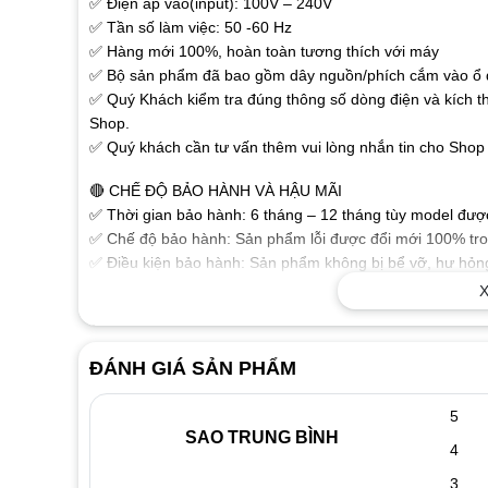
✅ Điện áp vào(input): 100V – 240V
✅ Tần số làm việc: 50 -60 Hz
✅ Hàng mới 100%, hoàn toàn tương thích với máy
✅ Bộ sản phẩm đã bao gồm dây nguồn/phích cắm vào ổ đ
✅ Quý Khách kiểm tra đúng thông số dòng điện và kích t
Shop.
✅ Quý khách cần tư vấn thêm vui lòng nhắn tin cho Shop 
🔴 CHẾ ĐỘ BẢO HÀNH VÀ HẬU MÃI
✅ Thời gian bảo hành: 6 tháng – 12 tháng tùy model được 
✅ Chế độ bảo hành: Sản phẩm lỗi được đổi mới 100% tron
✅ Điều kiện bảo hành: Sản phẩm không bị bể vỡ, hư hỏng
phẩm.
X
🔴 MỘT SỐ THÔNG TIN THAM KHẢO VỀ SẠC LAPTOP
✅ Sạc dành cho Laptop chất lượng cao đảm bảo các thông
ĐÁNH GIÁ SẢN PHẨM
ổn định chuẩn dòng cho Laptop của bạn làm việc tốt nhất
✅ Sạc được sản xuất theo tiêu chuẩn cho chất lượng sạc 
5
hưởng xấu đến thiết bị.
SAO TRUNG BÌNH
4
✅ Tính năng bảo vệ Laptop nếu điện áp không chính xác
✅ Vật liệu cấu tạo tốt, độ bền cao với vỏ nhựa chắc chắn
3