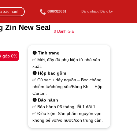
ra bảo hành
0888326861
Đăng nhập / Đăng ký
g Zin New Seal
0
Đánh Giá
🔴 Tình trạng
ả góp 0%
✅ Mới, đầy đủ phụ kiện từ nhà sản
xuất.
🔴 Hộp bao gồm
✅ Củ sạc + dây nguồn – Bọc chống
nhiễm từ/chống sốc/Bóng Khí – Hộp
Carton.
🔴 Bảo hành
✅ Bảo hành 06 tháng, lỗi 1 đổi 1.
✅ Điều kiện: Sản phẩm nguyên vẹn
không bể vỡ/vô nước/côn trùng cắn.