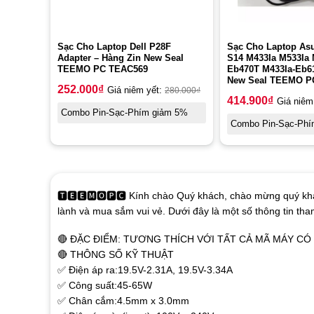
Sạc Cho Laptop Dell P28F
Sạc Cho Laptop As
Adapter – Hàng Zin New Seal
S14 M433Ia M533Ia 
TEEMO PC TEAC569
Eb470T M433Ia-Eb61
New Seal TEEMO P
252.000
₫
Giá niêm yết:
280.000
₫
414.900
₫
Giá niêm
Combo Pin-Sạc-Phím giảm 5%
Combo Pin-Sạc-Phí
🆃🅴🅴🅼🅾🅿🅲 Kính chào Quý khách, chào mừng quý khá
lành và mua sắm vui vẻ. Dưới đây là một số thông tin th
🔴 ĐẶC ĐIỂM: TƯƠNG THÍCH VỚI TẤT CẢ MÃ MÁY C
🔴 THÔNG SỐ KỸ THUẬT
✅ Điện áp ra:19.5V-2.31A, 19.5V-3.34A
✅ Công suất:45-65W
✅ Chân cắm:4.5mm x 3.0mm