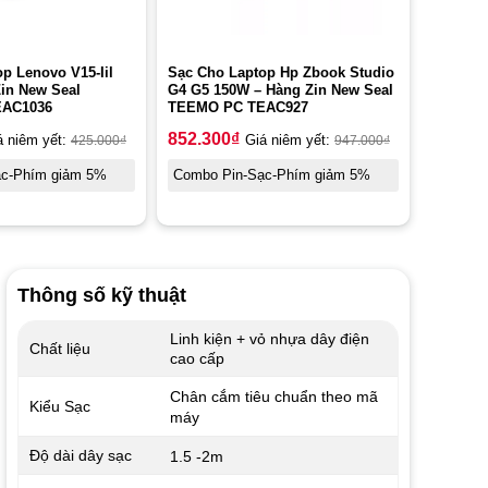
p Lenovo V15-Iil
Sạc Cho Laptop Hp Zbook Studio
in New Seal
G4 G5 150W – Hàng Zin New Seal
AC1036
TEEMO PC TEAC927
852.300
₫
á niêm yết:
425.000
₫
Giá niêm yết:
947.000
₫
ạc-Phím giảm 5%
Combo Pin-Sạc-Phím giảm 5%
Thông số kỹ thuật
Linh kiện + vỏ nhựa dây điện
Chất liệu
cao cấp
Chân cắm tiêu chuẩn theo mã
Kiểu Sạc
máy
Độ dài dây sạc
1.5 -2m