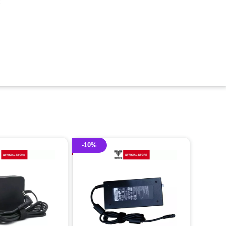
c
-10%