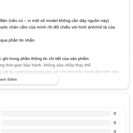
iện (nếu có – vì một số model không cần dây nguồn này)
hước chân cắm của mình rồi đối chiếu với hình ảnh/mô tả của
qua phần tin nhắn.
ghi trong phần thông tin chi tiết của sản phẩm
g thời gian bảo hành, không sửa chữa thay thế
 vật lý, nước/côn trùng vào, và còn tem bảo hành dán trên sản
em thêm
 số kỹ thuật mà máy tính xách tay của bạn yêu cầu, cấp nguồn
.
tốt, dòng diện an toàn, chống chập, cháy nổ, không gây ảnh
0
0
, đoản mạch hoặc quá nóng.
, chống oxi hóa, chống chịu va đập, bảo vệ mạch điện bên trong
0