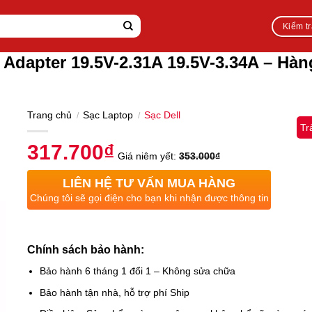
Kiểm t
 Adapter 19.5V-2.31A 19.5V-3.34A – Hàn
Trang chủ
Sạc Laptop
Sạc Dell
/
/
Tr
317.700
₫
Giá niêm yết:
353.000
₫
LIÊN HỆ TƯ VẤN MUA HÀNG
Chúng tôi sẽ gọi điện cho bạn khi nhận được thông tin
Chính sách bảo hành:
Bảo hành 6 tháng 1 đổi 1 – Không sửa chữa
Bảo hành tận nhà, hỗ trợ phí Ship