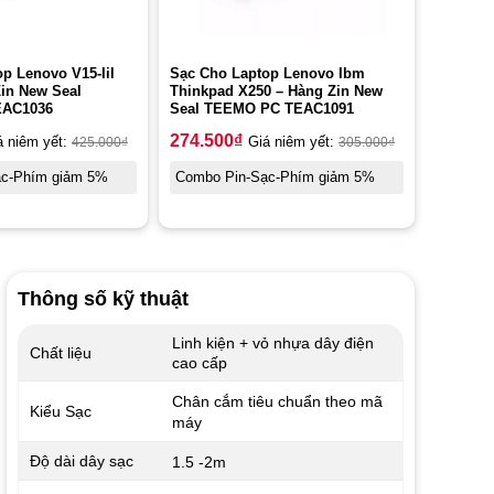
p Lenovo V15-Iil
Sạc Cho Laptop Lenovo Ibm
in New Seal
Thinkpad X250 – Hàng Zin New
AC1036
Seal TEEMO PC TEAC1091
274.500
₫
á niêm yết:
425.000
₫
Giá niêm yết:
305.000
₫
ạc-Phím giảm 5%
Combo Pin-Sạc-Phím giảm 5%
Thông số kỹ thuật
Linh kiện + vỏ nhựa dây điện
Chất liệu
cao cấp
Chân cắm tiêu chuẩn theo mã
Kiểu Sạc
máy
Độ dài dây sạc
1.5 -2m