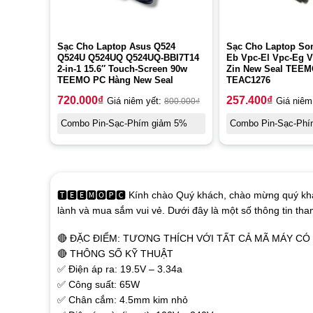
Sạc Cho Laptop Asus Q524
Sạc Cho Laptop Son
Q524U Q524UQ Q524UQ-BBI7T14
Eb Vpc-El Vpc-Eg V
2-in-1 15.6″ Touch-Screen 90w
Zin New Seal TEE
TEEMO PC Hàng New Seal
TEAC1276
720.000
₫
257.400
₫
Giá niêm yết:
800.000
₫
Giá niêm
Combo Pin-Sạc-Phím giảm 5%
Combo Pin-Sạc-Phí
🆃🅴🅴🅼🅾🅿🅲 Kính chào Quý khách, chào mừng quý khá
lành và mua sắm vui vẻ. Dưới đây là một số thông tin th
🔴 ĐẶC ĐIỂM: TƯƠNG THÍCH VỚI TẤT CẢ MÃ MÁY C
🔴 THÔNG SỐ KỸ THUẬT
✅ Điện áp ra: 19.5V – 3.34a
✅ Công suất: 65W
✅ Chân cắm: 4.5mm kim nhỏ