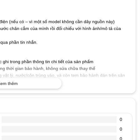
iện (nếu có – vì một số model không cần dây nguồn này)
hước chân cắm của mình rồi đối chiếu với hình ảnh/mô tả của
qua phần tin nhắn.
ghi trong phần thông tin chi tiết của sản phẩm
g thời gian bảo hành, không sửa chữa thay thế
 vật lý, nước/côn trùng vào, và còn tem bảo hành dán trên sản
em thêm
 số kỹ thuật mà máy tính xách tay của bạn yêu cầu, cấp nguồn
.
tốt, dòng diện an toàn, chống chập, cháy nổ, không gây ảnh
0
0
, đoản mạch hoặc quá nóng.
, chống oxi hóa, chống chịu va đập, bảo vệ mạch điện bên trong
0