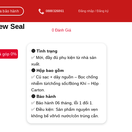
ra bảo hành
0888326861
Đăng nhập / Đăng ký
New Seal
0
Đánh Giá
🔴 Tình trạng
ả góp 0%
✅ Mới, đầy đủ phụ kiện từ nhà sản
xuất.
🔴 Hộp bao gồm
✅ Củ sạc + dây nguồn – Bọc chống
nhiễm từ/chống sốc/Bóng Khí – Hộp
Carton.
🔴 Bảo hành
✅ Bảo hành 06 tháng, lỗi 1 đổi 1.
✅ Điều kiện: Sản phẩm nguyên vẹn
không bể vỡ/vô nước/côn trùng cắn.