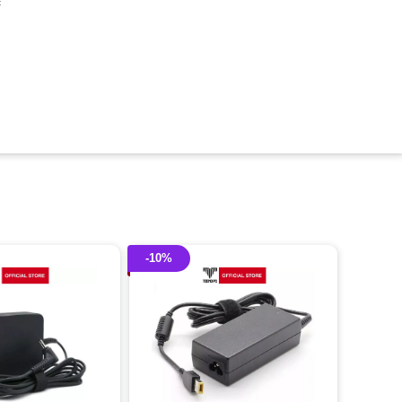
c
-10%