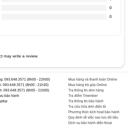
0
chai hơn.
0
 cắm vào Laptop (vì dòng điện đi vào sạc nó sẽ ổn định dòng
dẫn đến chết nguồn
t may write a review.
#3152 #3153 #3157 #- #Chính #Hãng #TEEMOPC #TEAC581
g: 093.648.3571 (8h00 - 22h00)
Mua hàng và thanh toán Online
i: 093.648.3571 (8h00 - 21h30)
Mua hàng trả góp Online
h: 093.648.3571 (8h00 - 21h00)
Tra thông tin đơn hàng
 vụ bảo hành
Tra điểm Tmember
aptop
Tra thông tin bảo hành
Tra cứu hóa đơn điện tử
Phương thức kích hoạt bảo hành
Quy định về việc sao lưu dữ liệu
Dịch vụ bảo hành điện thoại