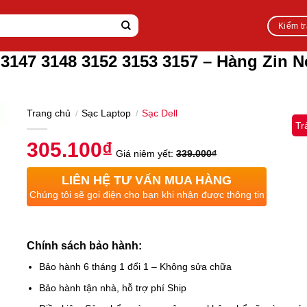
Kiểm t
 3147 3148 3152 3153 3157 – Hàng Zin 
Trang chủ
Sạc Laptop
Sạc Dell
/
/
Tr
305.100
₫
Giá niêm yết:
339.000
₫
LIÊN HỆ TƯ VẤN MUA HÀNG
Chúng tôi sẽ gọi điện cho bạn khi nhận được thông tin
Chính sách bảo hành:
Bảo hành 6 tháng 1 đổi 1 – Không sửa chữa
Bảo hành tận nhà, hỗ trợ phí Ship