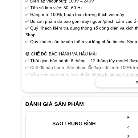
✅ Điện áp vào(input): 100V – 240V
✅ Tần số làm việc: 50 -60 Hz
✅ Hàng mới 100%, hoàn toàn tương thích với máy
✅ Bộ sản phẩm đã bao gồm dây nguồn/phích cắm vào ổ đ
✅ Quý Khách kiểm tra đúng thông số dòng điện và kích t
Shop.
✅ Quý khách cần tư vấn thêm vui lòng nhắn tin cho Shop 
🔴 CHẾ ĐỘ BẢO HÀNH VÀ HẬU MÃI
✅ Thời gian bảo hành: 6 tháng – 12 tháng tùy model được 
✅ Chế độ bảo hành: Sản phẩm lỗi được đổi mới 100% tron
✅ Điều kiện bảo hành: Sản phẩm không bị bể vỡ, hư hỏng
phẩm.
X
🔴 MỘT SỐ THÔNG TIN THAM KHẢO VỀ SẠC LAPTOP
✅ Sạc dành cho Laptop chất lượng cao đảm bảo các thông
ĐÁNH GIÁ SẢN PHẨM
ổn định chuẩn dòng cho Laptop của bạn làm việc tốt nhất
✅ Sạc được sản xuất theo tiêu chuẩn cho chất lượng sạc 
5
hưởng xấu đến thiết bị.
SAO TRUNG BÌNH
4
✅ Tính năng bảo vệ Laptop nếu điện áp không chính xác
✅ Vật liệu cấu tạo tốt, độ bền cao với vỏ nhựa chắc chắn
3