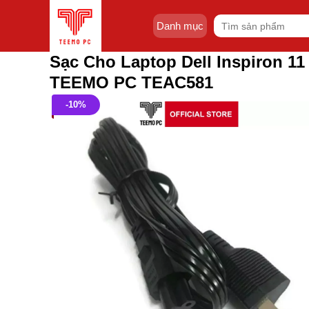
Skip
Tìm
to
Danh mục
kiếm:
content
Sạc Cho Laptop Dell Inspiron 11
TEEMO PC TEAC581
-10%