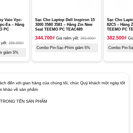
y Vaio Vpc-
Sạc Cho Laptop Dell Inspiron 15
Sạc Cho Lapto
pc-Ea – Hàng
3000 3580 3581 – Hàng Zin New
82C5 – Hàng Z
MO PC
Seal TEEMO PC TEAC489
TEEMO PC TE
344.700
₫
382.500
₫
Giá niêm yết:
383.000
₫
Gi
 yết:
286.000
₫
Combo Pin-Sạc-Phím giảm 5%
Combo Pin-S
m giảm 5%
ch đến với gian hàng của chúng tôi, chúc Quý khách một ngày tốt
am khảo về sản phẩm.
Ó TRONG TÊN SẢN PHẨM