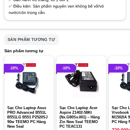
✅ Điều kiện: Sản phẩm nguyên vẹn không bể vỡ/vô
nước/côn trùng cắn.
SẢN PHẨM TƯƠNG TỰ
Sản phẩm tương tự
-10%
-10%
-10%
Sạc Cho Laptop Asus
Sạc Cho Laptop Acer
Sạc Cho 
PRO Advanced B551L
Aspire Z1402-58Kt
Vivobook
B551LG B551 P2520SJ
(Nx.G80Sv.001) – Hàng
M1502IA 
90w TEEMO PC Hàng
Zin New Seal TEEMO
PC Hàng 
New Seal
PC TEAC131