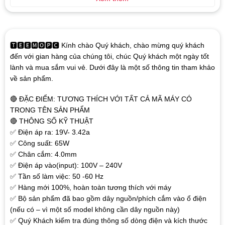
🆃🅴🅴🅼🅾🅿🅲 Kính chào Quý khách, chào mừng quý khách
đến với gian hàng của chúng tôi, chúc Quý khách một ngày tốt
lành và mua sắm vui vẻ. Dưới đây là một số thông tin tham khảo
về sản phẩm.
🔴 ĐẶC ĐIỂM: TƯƠNG THÍCH VỚI TẤT CẢ MÃ MÁY CÓ
TRONG TÊN SẢN PHẨM
🔴 THÔNG SỐ KỸ THUẬT
✅ Điện áp ra: 19V- 3.42a
✅ Công suất: 65W
✅ Chân cắm: 4.0mm
✅ Điện áp vào(input): 100V – 240V
✅ Tần số làm việc: 50 -60 Hz
✅ Hàng mới 100%, hoàn toàn tương thích với máy
✅ Bộ sản phẩm đã bao gồm dây nguồn/phích cắm vào ổ điện
(nếu có – vì một số model không cần dây nguồn này)
✅ Quý Khách kiểm tra đúng thông số dòng điện và kích thước