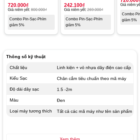
720.000
720.000
₫
242.100
₫
Giá niêm yế
Giá niêm yết:
800.000
₫
Giá niêm yết:
269.000
₫
Combo Pi
Combo Pin-Sạc-Phím
Combo Pin-Sạc-Phím
giảm 5%
giảm 5%
giảm 5%
Thông số kỹ thuật
Chất liệu
Linh kiện + vỏ nhựa dây điện cao cấp
Kiểu Sạc
Chân cắm tiêu chuẩn theo mã máy
Độ dài dây sạc
1.5 -2m
Màu
Đen
Loại máy tương thích
Tất cả các mã máy như tên sản phẩm
Xem thêm