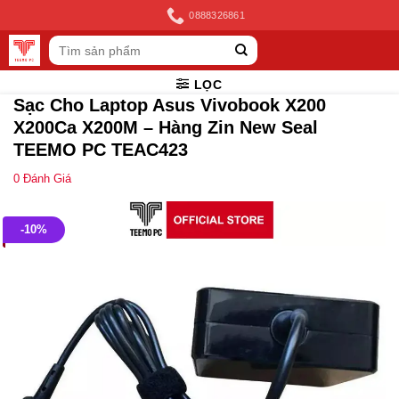
Skip
0888326861
to
Tìm
content
kiếm:
LỌC
Sạc Cho Laptop Asus Vivobook X200
X200Ca X200M – Hàng Zin New Seal
TEEMO PC TEAC423
0
Đánh Giá
-10%