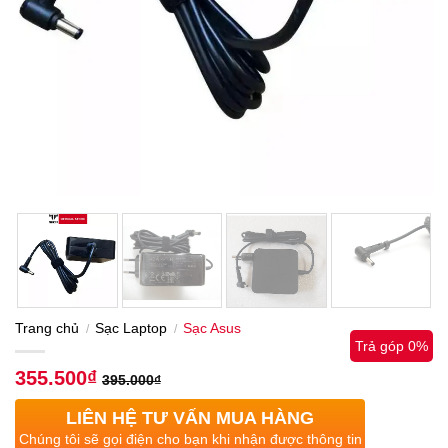
Trang chủ
Sạc Laptop
Sạc Asus
/
/
Trả góp 0%
355.500
₫
395.000
₫
LIÊN HỆ TƯ VẤN MUA HÀNG
Chúng tôi sẽ gọi điện cho bạn khi nhận được thông tin