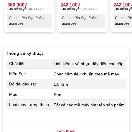
360.900
₫
242.100
₫
242.100
Giá niêm yết:
401.000
₫
Giá niêm yết:
269.000
₫
Giá niêm yế
Combo Pin-Sạc-Phím
Combo Pin-Sạc-Phím
Combo Pi
giảm 5%
giảm 5%
giảm 5%
Thông số kỹ thuật
Chất liệu
Linh kiện + vỏ nhựa dây điện cao cấp
Kiểu Sạc
Chân cắm tiêu chuẩn theo mã máy
Độ dài dây sạc
1.5 -2m
Màu
Đen
Loại máy tương thích
Tất cả các mã máy như tên sản phẩm
Xem thêm