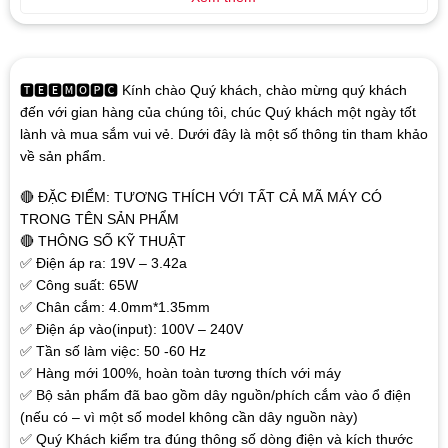
🆃🅴🅴🅼🅾🅿🅲 Kính chào Quý khách, chào mừng quý khách
đến với gian hàng của chúng tôi, chúc Quý khách một ngày tốt
lành và mua sắm vui vẻ. Dưới đây là một số thông tin tham khảo
về sản phẩm.
🔴 ĐẶC ĐIỂM: TƯƠNG THÍCH VỚI TẤT CẢ MÃ MÁY CÓ
TRONG TÊN SẢN PHẨM
🔴 THÔNG SỐ KỸ THUẬT
✅ Điện áp ra: 19V – 3.42a
✅ Công suất: 65W
✅ Chân cắm: 4.0mm*1.35mm
✅ Điện áp vào(input): 100V – 240V
✅ Tần số làm việc: 50 -60 Hz
✅ Hàng mới 100%, hoàn toàn tương thích với máy
✅ Bộ sản phẩm đã bao gồm dây nguồn/phích cắm vào ổ điện
(nếu có – vì một số model không cần dây nguồn này)
✅ Quý Khách kiểm tra đúng thông số dòng điện và kích thước