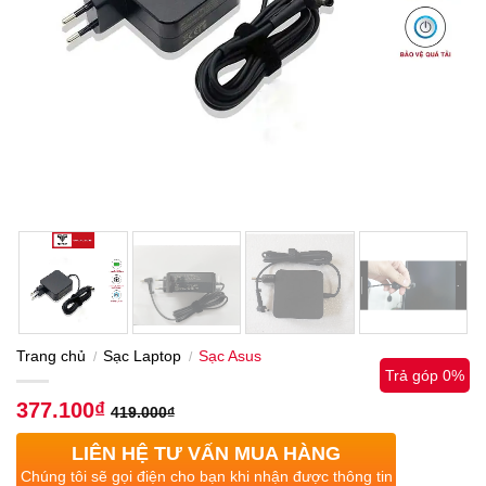
Trang chủ
Sạc Laptop
Sạc Asus
/
/
Trả góp 0%
377.100
₫
419.000
₫
LIÊN HỆ TƯ VẤN MUA HÀNG
Chúng tôi sẽ gọi điện cho bạn khi nhận được thông tin