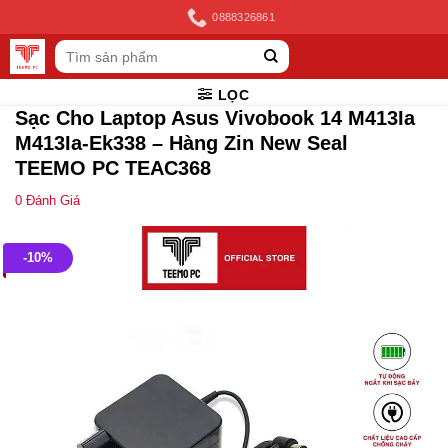
Skip
0888326861
to
Tìm
content
kiếm:
LỌC
Sạc Cho Laptop Asus Vivobook 14 M413Ia
M413Ia-Ek338 – Hàng Zin New Seal
TEEMO PC TEAC368
0
Đánh Giá
-10%