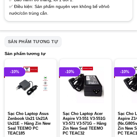
✅ Điều kiện: Sản phẩm nguyên vẹn không bể vỡ/vô
nước/côn trùng cắn.
SẢN PHẨM TƯƠNG TỰ
Sản phẩm tương tự
-10%
-10%
-10%
Sạc Cho Laptop Asus
Sạc Cho Laptop Acer
Sạc Cho L
Zenbook Ux21 Ux21A
Aspire V3-551 V3-551G
Aspire Z1
Ux21E – Hàng Zin New
V3-571 V3-571G – Hàng
(Nx.G80Sv
Seal TEEMO PC
Zin New Seal TEEMO
Zin New 
TEAC185
PC TEAC32
PC TEAC1