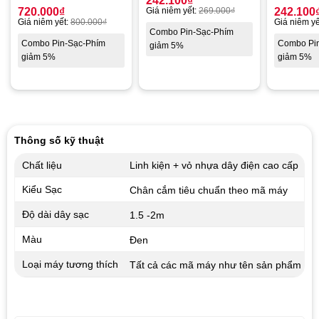
242.100
₫
720.000
₫
Giá niêm yết:
269.000
₫
242.100
Giá niêm yết:
800.000
₫
Giá niêm yế
Combo Pin-Sạc-Phím
Combo Pin-Sạc-Phím
Combo Pi
giảm 5%
giảm 5%
giảm 5%
Thông số kỹ thuật
Chất liệu
Linh kiện + vỏ nhựa dây điện cao cấp
Kiểu Sạc
Chân cắm tiêu chuẩn theo mã máy
Độ dài dây sạc
1.5 -2m
Màu
Đen
Loại máy tương thích
Tất cả các mã máy như tên sản phẩm