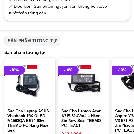
✅ Điều kiện: Sản phẩm nguyên vẹn không bể vỡ/vô
nước/côn trùng cắn.
SẢN PHẨM TƯƠNG TỰ
Sản phẩm tương tự
-10%
-10%
-10%
Sạc Cho Laptop ASUS
Sạc Cho Laptop Acer
Sạc Cho L
Vivobook 15X OLED
A315-32-C9A4 – Hàng
Aspire V3
M1503QA-ES74 90w
Zin New Seal TEEMO
V3-571 V3
TEEMO PC Hàng New
PC TEAC1
Zin New 
Seal
PC TEAC