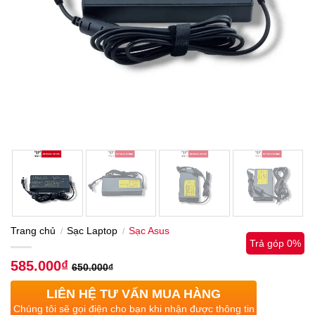
Trang chủ
Sạc Laptop
Sạc Asus
/
/
Trả góp 0%
585.000
₫
650.000
₫
LIÊN HỆ TƯ VẤN MUA HÀNG
Chúng tôi sẽ gọi điện cho bạn khi nhận được thông tin