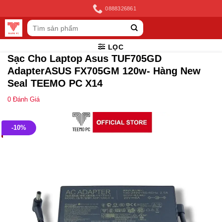
Skip
0888326861
to
Tìm
content
kiếm:
LỌC
Sạc Cho Laptop Asus TUF705GD
AdapterASUS FX705GM 120w- Hàng New
Seal TEEMO PC X14
0
Đánh Giá
-10%