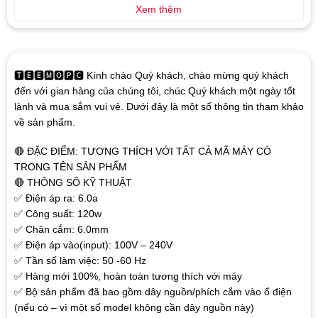
Xem thêm
🆃🅴🅴🅼🅾🅿🅲 Kính chào Quý khách, chào mừng quý khách
đến với gian hàng của chúng tôi, chúc Quý khách một ngày tốt
lành và mua sắm vui vẻ. Dưới đây là một số thông tin tham khảo
về sản phẩm.
🔴 ĐẶC ĐIỂM: TƯƠNG THÍCH VỚI TẤT CẢ MÃ MÁY CÓ
TRONG TÊN SẢN PHẨM
🔴 THÔNG SỐ KỸ THUẬT
✅ Điện áp ra: 6.0a
✅ Công suất: 120w
✅ Chân cắm: 6.0mm
✅ Điện áp vào(input): 100V – 240V
✅ Tần số làm việc: 50 -60 Hz
✅ Hàng mới 100%, hoàn toàn tương thích với máy
✅ Bộ sản phẩm đã bao gồm dây nguồn/phích cắm vào ổ điện
(nếu có – vì một số model không cần dây nguồn này)