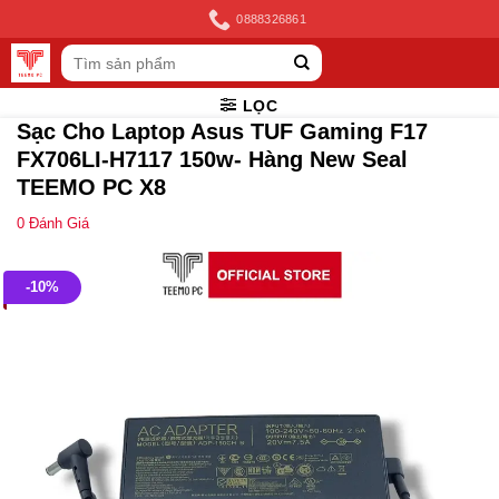
Skip
0888326861
to
Tìm
content
kiếm:
LỌC
Sạc Cho Laptop Asus TUF Gaming F17
FX706LI-H7117 150w- Hàng New Seal
TEEMO PC X8
0
Đánh Giá
-10%