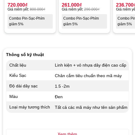
720.000
₫
261.000
₫
236.700
Giá niêm yết:
800.000
₫
Giá niêm yết:
290.000
₫
Giá niêm yế
Combo Pin-Sạc-Phím
Combo Pin-Sạc-Phím
Combo Pi
giảm 5%
giảm 5%
giảm 5%
Thông số kỹ thuật
Chất liệu
Linh kiện + vỏ nhựa dây điện cao cấp
Kiểu Sạc
Chân cắm tiêu chuẩn theo mã máy
Độ dài dây sạc
1.5 -2m
Màu
Đen
Loại máy tương thích
Tất cả các mã máy như tên sản phẩm
Xem thêm