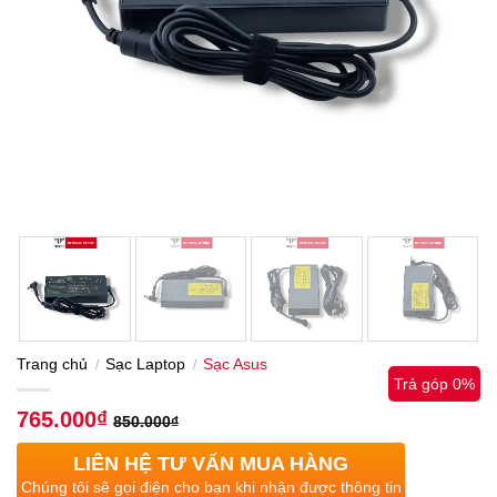
Trang chủ
Sạc Laptop
Sạc Asus
/
/
Trả góp 0%
765.000
₫
850.000
₫
LIÊN HỆ TƯ VẤN MUA HÀNG
Chúng tôi sẽ gọi điện cho bạn khi nhận được thông tin