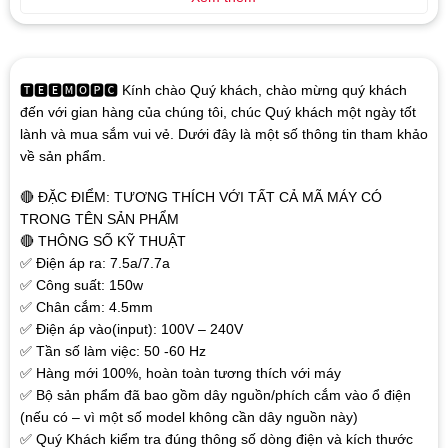
🆃🅴🅴🅼🅾🅿🅲 Kính chào Quý khách, chào mừng quý khách
đến với gian hàng của chúng tôi, chúc Quý khách một ngày tốt
lành và mua sắm vui vẻ. Dưới đây là một số thông tin tham khảo
về sản phẩm.
🔴 ĐẶC ĐIỂM: TƯƠNG THÍCH VỚI TẤT CẢ MÃ MÁY CÓ
TRONG TÊN SẢN PHẨM
🔴 THÔNG SỐ KỸ THUẬT
✅ Điện áp ra: 7.5a/7.7a
✅ Công suất: 150w
✅ Chân cắm: 4.5mm
✅ Điện áp vào(input): 100V – 240V
✅ Tần số làm việc: 50 -60 Hz
✅ Hàng mới 100%, hoàn toàn tương thích với máy
✅ Bộ sản phẩm đã bao gồm dây nguồn/phích cắm vào ổ điện
(nếu có – vì một số model không cần dây nguồn này)
✅ Quý Khách kiểm tra đúng thông số dòng điện và kích thước