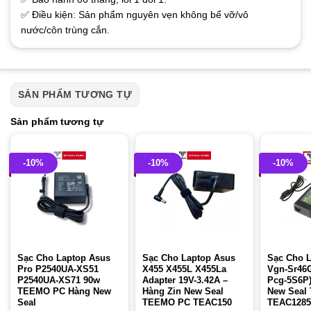
✅ Điều kiện: Sản phẩm nguyên vẹn không bể vỡ/vô
nước/côn trùng cắn.
SẢN PHẨM TƯƠNG TỰ
Sản phẩm tương tự
-10%
-10%
-10%
Sạc Cho Laptop Asus
Sạc Cho Laptop Asus
Sạc Cho 
Pro P2540UA-XS51
X455 X455L X455La
Vgn-Sr46G
P2540UA-XS71 90w
Adapter 19V-3.42A –
Pcg-5S6P)
TEEMO PC Hàng New
Hàng Zin New Seal
New Seal
Seal
TEEMO PC TEAC150
TEAC1285