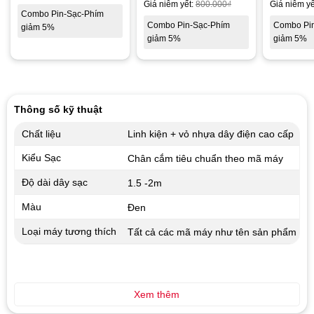
Giá niêm yết:
800.000
₫
Giá niêm yế
Combo Pin-Sạc-Phím
Combo Pin-Sạc-Phím
Combo Pi
giảm 5%
giảm 5%
giảm 5%
Thông số kỹ thuật
Chất liệu
Linh kiện + vỏ nhựa dây điện cao cấp
Kiểu Sạc
Chân cắm tiêu chuẩn theo mã máy
Độ dài dây sạc
1.5 -2m
Màu
Đen
Loại máy tương thích
Tất cả các mã máy như tên sản phẩm
Xem thêm