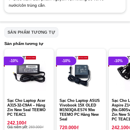
nước/côn trùng cắn.
SẢN PHẨM TƯƠNG TỰ
Sản phẩm tương tự
-10%
-10%
-10%
Sạc Cho Laptop Acer
Sạc Cho Laptop ASUS
Sạc Cho L
A315-32-C9A4 – Hàng
Vivobook 15X OLED
Aspire Z1
Zin New Seal TEEMO
M1503QA-ES74 90w
(Nx.G80Sv
PC TEAC1
TEEMO PC Hàng New
Zin New 
Seal
PC TEAC1
242.100
₫
Giá niêm yết:
269.000
₫
720.000
₫
242.100