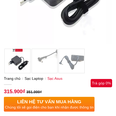
Trang chủ
Sạc Laptop
Sạc Asus
/
/
Trả góp 0%
315.900
₫
351.000
₫
LIÊN HỆ TƯ VẤN MUA HÀNG
Chúng tôi sẽ gọi điện cho bạn khi nhận được thông tin