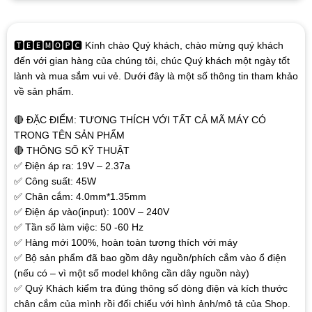
🆃🅴🅴🅼🅾🅿🅲 Kính chào Quý khách, chào mừng quý khách
đến với gian hàng của chúng tôi, chúc Quý khách một ngày tốt
lành và mua sắm vui vẻ. Dưới đây là một số thông tin tham khảo
về sản phẩm.
🔴 ĐẶC ĐIỂM: TƯƠNG THÍCH VỚI TẤT CẢ MÃ MÁY CÓ
TRONG TÊN SẢN PHẨM
🔴 THÔNG SỐ KỸ THUẬT
✅ Điện áp ra: 19V – 2.37a
✅ Công suất: 45W
✅ Chân cắm: 4.0mm*1.35mm
✅ Điện áp vào(input): 100V – 240V
✅ Tần số làm việc: 50 -60 Hz
✅ Hàng mới 100%, hoàn toàn tương thích với máy
✅ Bộ sản phẩm đã bao gồm dây nguồn/phích cắm vào ổ điện
(nếu có – vì một số model không cần dây nguồn này)
✅ Quý Khách kiểm tra đúng thông số dòng điện và kích thước
chân cắm của mình rồi đối chiếu với hình ảnh/mô tả của Shop.