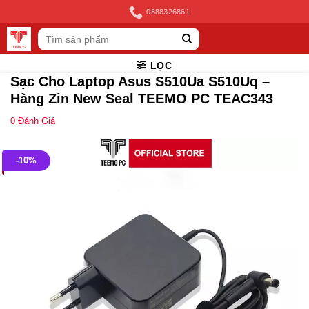
Skip
0888326861
to
Tìm
content
kiếm:
LỌC
Sạc Cho Laptop Asus S510Ua S510Uq –
Hàng Zin New Seal TEEMO PC TEAC343
0
Đánh Giá
-10%