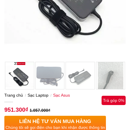
Trang chủ
Sạc Laptop
Sạc Asus
/
/
Trả góp 0%
951.300
₫
1.057.000
₫
LIÊN HỆ TƯ VẤN MUA HÀNG
Chúng tôi sẽ gọi điện cho bạn khi nhận được thông tin