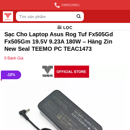
Skip
0888326861
to
Tìm
content
kiếm:
LỌC
Sạc Cho Laptop Asus Rog Tuf Fx505Gd
Fx505Gm 19.5V 9.23A 180W – Hàng Zin
New Seal TEEMO PC TEAC1473
0
Đánh Giá
-10%