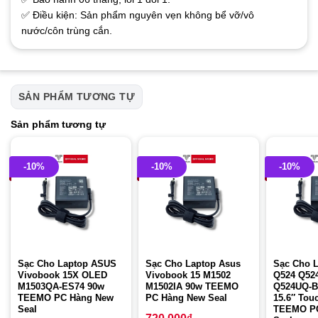
✅ Điều kiện: Sản phẩm nguyên vẹn không bể vỡ/vô
nước/côn trùng cắn.
SẢN PHẨM TƯƠNG TỰ
Sản phẩm tương tự
-10%
-10%
-10%
Sạc Cho Laptop ASUS
Sạc Cho Laptop Asus
Sạc Cho 
Vivobook 15X OLED
Vivobook 15 M1502
Q524 Q52
M1503QA-ES74 90w
M1502IA 90w TEEMO
Q524UQ-BB
TEEMO PC Hàng New
PC Hàng New Seal
15.6″ Tou
Seal
TEEMO P