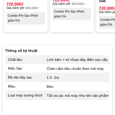
720.000
₫
Seal
720.000
₫
Giá niêm yết:
800.000
₫
Giá niêm yết:
800.000
₫
720.000
Combo Pin-Sạc-Phím
Giá niêm yế
Combo Pin-Sạc-Phím
giảm 5%
Combo Pi
giảm 5%
giảm 5%
Thông số kỹ thuật
Chất liệu
Linh kiện + vỏ nhựa dây điện cao cấp
Kiểu Sạc
Chân cắm tiêu chuẩn theo mã máy
Độ dài dây sạc
1.5 -2m
Màu
Đen
Loại máy tương thích
Tất cả các mã máy như tên sản phẩm