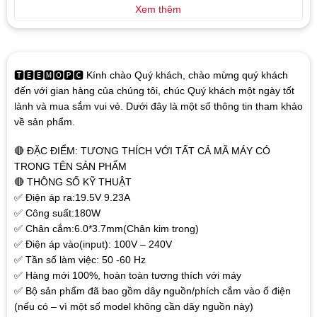
Xem thêm
🆃🅴🅴🅼🅾🅿🅲 Kính chào Quý khách, chào mừng quý khách
đến với gian hàng của chúng tôi, chúc Quý khách một ngày tốt
lành và mua sắm vui vẻ. Dưới đây là một số thông tin tham khảo
về sản phẩm.
🔴 ĐẶC ĐIỂM: TƯƠNG THÍCH VỚI TẤT CẢ MÃ MÁY CÓ
TRONG TÊN SẢN PHẨM
🔴 THÔNG SỐ KỸ THUẬT
✅ Điện áp ra:19.5V 9.23A
✅ Công suất:180W
✅ Chân cắm:6.0*3.7mm(Chân kim trong)
✅ Điện áp vào(input): 100V – 240V
✅ Tần số làm việc: 50 -60 Hz
✅ Hàng mới 100%, hoàn toàn tương thích với máy
✅ Bộ sản phẩm đã bao gồm dây nguồn/phích cắm vào ổ điện
(nếu có – vì một số model không cần dây nguồn này)