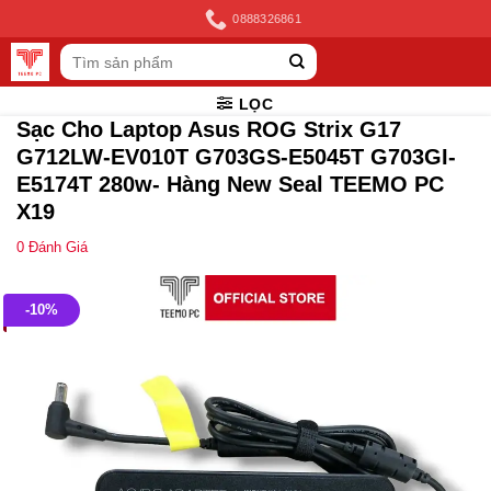
Skip
0888326861
to
Tìm
content
kiếm:
LỌC
Sạc Cho Laptop Asus ROG Strix G17
G712LW-EV010T G703GS-E5045T G703GI-
E5174T 280w- Hàng New Seal TEEMO PC
X19
0
Đánh Giá
-10%