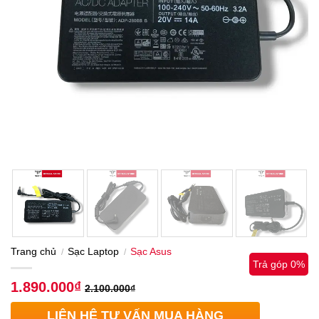
Trang chủ
Sạc Laptop
Sạc Asus
/
/
Trả góp 0%
1.890.000
₫
2.100.000
₫
LIÊN HỆ TƯ VẤN MUA HÀNG