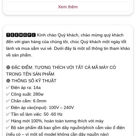
Xem thêm
🆃🅴🅴🅼🅾🅿🅲 Kính chào Quý khách, chào mừng quý khách
đến với gian hàng của chúng tôi, chúc Quý khách một ngày tốt
lành và mua sắm vui vẻ. Dưới đây là một số thông tin tham khảo
về sản phẩm.
🔴 ĐẶC ĐIỂM: TƯƠNG THÍCH VỚI TẤT CẢ MÃ MÁY CÓ
TRONG TÊN SẢN PHẨM
🔴 THÔNG SỐ KỸ THUẬT
✅ Điện áp ra: 14a
✅ Công suất: 280w
✅ Chân cắm: 6.0mm
✅ Điện áp vào(input): 100V – 240V
✅ Tần số làm việc: 50 -60 Hz
✅ Hàng mới 100%, hoàn toàn tương thích với máy
✅ Bộ sản phẩm đã bao gồm dây nguồn/phích cắm vào ổ điện
(nếu có – vì một số model không cần dây nguồn này)