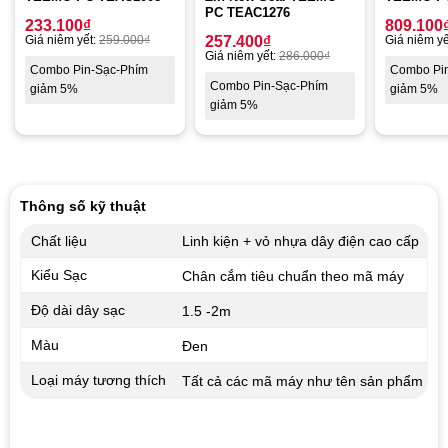
PC TEAC1276
233.100
₫
809.100
Giá niêm yết:
259.000
₫
257.400
₫
Giá niêm yế
Giá niêm yết:
286.000
₫
Combo Pin-Sạc-Phím
Combo Pi
Combo Pin-Sạc-Phím
giảm 5%
giảm 5%
giảm 5%
Thông số kỹ thuật
Chất liệu
Linh kiện + vỏ nhựa dây điện cao cấp
Kiểu Sạc
Chân cắm tiêu chuẩn theo mã máy
Độ dài dây sạc
1.5 -2m
Màu
Đen
Loại máy tương thích
Tất cả các mã máy như tên sản phẩm