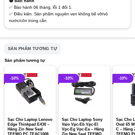
🔴 Bảo hành
✅ Bảo hành 06 tháng, lỗi 1 đổi 1.
✅ Điều kiện: Sản phẩm nguyên vẹn không bể vỡ/vô
nước/côn trùng cắn.
SẢN PHẨM TƯƠNG TỰ
Sản phẩm tương tự
-10%
-10%
-10%
Sạc Cho Laptop Lenovo
Sạc Cho Laptop Sony
Sạc Cho L
Edge Thinkpad E430 –
Vaio Vpc-Eb Vpc-El
Oval 65 W
Hàng Zin New Seal
Vpc-Eg Vpc-Ea – Hàng
C – Hàng 
TEEMO PC TEAC1008
Zin New Seal TEEMO
TEEMO P