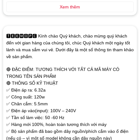
Xem thêm
🆃🅴🅴🅼🅾🅿🅲 Kính chào Quý khách, chào mừng quý khách
đến với gian hàng của chúng tôi, chúc Quý khách một ngày tốt
lành và mua sắm vui vẻ. Dưới đây là một số thông tin tham khảo
về sản phẩm.
🔴 ĐẶC ĐIỂM: TƯƠNG THÍCH VỚI TẤT CẢ MÃ MÁY CÓ
TRONG TÊN SẢN PHẨM
🔴 THÔNG SỐ KỸ THUẬT
✅ Điện áp ra: 6.32a
✅ Công suất: 120w
✅ Chân cắm: 5.5mm
✅ Điện áp vào(input): 100V – 240V
✅ Tần số làm việc: 50 -60 Hz
✅ Hàng mới 100%, hoàn toàn tương thích với máy
✅ Bộ sản phẩm đã bao gồm dây nguồn/phích cắm vào ổ điện
(nếu có – vì một số model không cần dây nguồn này)