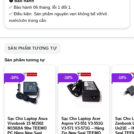
🔴 Bảo hành
✅ Bảo hành 06 tháng, lỗi 1 đổi 1.
✅ Điều kiện: Sản phẩm nguyên vẹn không bể vỡ/vô
nước/côn trùng cắn.
SẢN PHẨM TƯƠNG TỰ
Sản phẩm tương tự
-10%
-10%
-10%
Sạc Cho Laptop Asus
Sạc Cho Laptop Acer
Sạc Cho 
Vivobook 15 M1502
Aspire V3-551 V3-551G
Zenbook 
M1502IA 90w TEEMO
V3-571 V3-571G – Hàng
Ux21E – H
PC Hàng New Seal
Zin New Seal TEEMO
Seal TEE