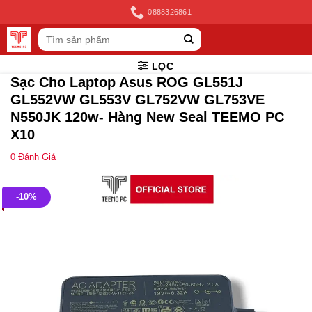
Skip
0888326861
to
Tìm
content
kiếm:
LỌC
Sạc Cho Laptop Asus ROG GL551J
GL552VW GL553V GL752VW GL753VE
N550JK 120w- Hàng New Seal TEEMO PC
X10
0
Đánh Giá
-10%