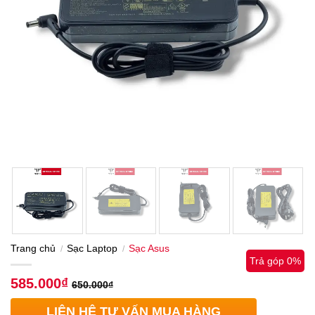
Trang chủ
Sạc Laptop
Sạc Asus
/
/
Trả góp 0%
585.000
₫
650.000
₫
LIÊN HỆ TƯ VẤN MUA HÀNG