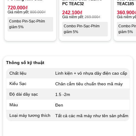
PC TEAC32
TEAC185
720.000
₫
Giá niêm yết:
800.000
₫
242.100
₫
360.900
Giá niêm yết:
269.000
₫
Giá niêm yế
Combo Pin-Sạc-Phím
Combo Pin-Sạc-Phím
Combo Pi
giảm 5%
giảm 5%
giảm 5%
Thông số kỹ thuật
Chất liệu
Linh kiện + vỏ nhựa dây điện cao cấp
Kiểu Sạc
Chân cắm tiêu chuẩn theo mã máy
Độ dài dây sạc
1.5 -2m
Màu
Đen
Loại máy tương thích
Tất cả các mã máy như tên sản phẩm