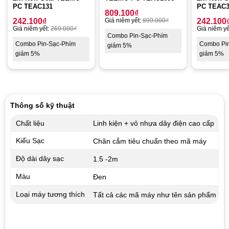
PC TEAC131
PC TEAC
809.100
₫
242.100
₫
Giá niêm yết:
899.000
₫
242.100
Giá niêm yết:
269.000
₫
Giá niêm yế
Combo Pin-Sạc-Phím
Combo Pin-Sạc-Phím
Combo Pi
giảm 5%
giảm 5%
giảm 5%
Thông số kỹ thuật
Chất liệu
Linh kiện + vỏ nhựa dây điện cao cấp
Kiểu Sạc
Chân cắm tiêu chuẩn theo mã máy
Độ dài dây sạc
1.5 -2m
Màu
Đen
Loại máy tương thích
Tất cả các mã máy như tên sản phẩm