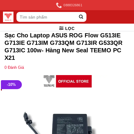
Skip
0888326861
to
Tìm
content
kiếm:
LỌC
Sạc Cho Laptop ASUS ROG Flow G513IE
G713IE G713IM G733QM G713IR G533QR
G713IC 100w- Hàng New Seal TEEMO PC
X21
0
Đánh Giá
-10%