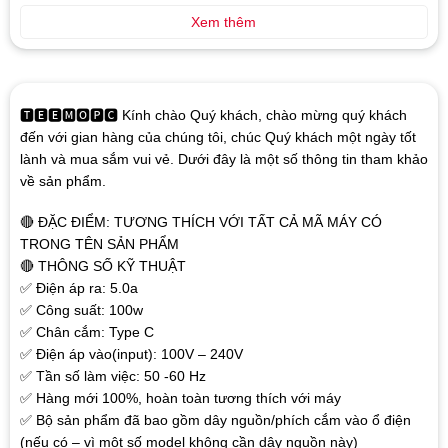
Xem thêm
🆃🅴🅴🅼🅾🅿🅲 Kính chào Quý khách, chào mừng quý khách
đến với gian hàng của chúng tôi, chúc Quý khách một ngày tốt
lành và mua sắm vui vẻ. Dưới đây là một số thông tin tham khảo
về sản phẩm.
🔴 ĐẶC ĐIỂM: TƯƠNG THÍCH VỚI TẤT CẢ MÃ MÁY CÓ
TRONG TÊN SẢN PHẨM
🔴 THÔNG SỐ KỸ THUẬT
✅ Điện áp ra: 5.0a
✅ Công suất: 100w
✅ Chân cắm: Type C
✅ Điện áp vào(input): 100V – 240V
✅ Tần số làm việc: 50 -60 Hz
✅ Hàng mới 100%, hoàn toàn tương thích với máy
✅ Bộ sản phẩm đã bao gồm dây nguồn/phích cắm vào ổ điện
(nếu có – vì một số model không cần dây nguồn này)