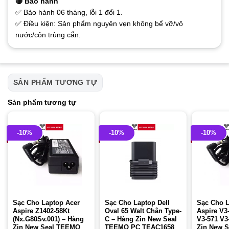
🔴 Bảo hành
✅ Bảo hành 06 tháng, lỗi 1 đổi 1.
✅ Điều kiện: Sản phẩm nguyên vẹn không bể vỡ/vô
nước/côn trùng cắn.
SẢN PHẨM TƯƠNG TỰ
Sản phẩm tương tự
-10%
-10%
-10%
Sạc Cho Laptop Acer
Sạc Cho Laptop Dell
Sạc Cho L
Aspire Z1402-58Kt
Oval 65 Walt Chân Type-
Aspire V3
(Nx.G80Sv.001) – Hàng
C – Hàng Zin New Seal
V3-571 V3
Zin New Seal TEEMO
TEEMO PC TEAC1658
Zin New 