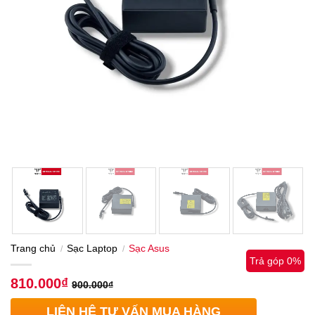
Trang chủ
Sạc Laptop
Sạc Asus
/
/
Trả góp 0%
810.000
₫
900.000
₫
LIÊN HỆ TƯ VẤN MUA HÀNG