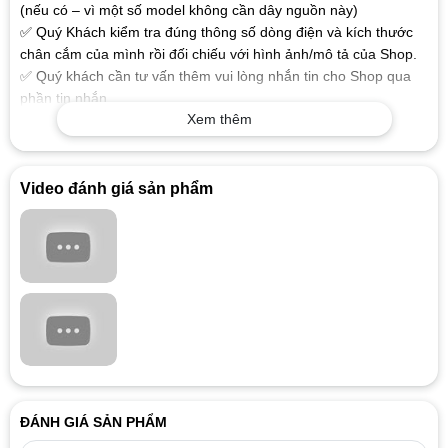
(nếu có – vì một số model không cần dây nguồn này)
✅ Quý Khách kiểm tra đúng thông số dòng điện và kích thước
chân cắm của mình rồi đối chiếu với hình ảnh/mô tả của Shop.
✅ Quý khách cần tư vấn thêm vui lòng nhắn tin cho Shop qua
phần tin nhắn.
Xem thêm
🔴 CHẾ ĐỘ BẢO HÀNH VÀ HẬU MÃI
✅ Thời gian bảo hành: 6 tháng – 12 tháng tùy model được ghi
trong phần thông tin chi tiết của sản phẩm
Video đánh giá sản phẩm
✅ Chế độ bảo hành: Sản phẩm lỗi được đổi mới 100% trong
thời gian bảo hành, không sửa chữa thay thế
✅ Điều kiện bảo hành: Sản phẩm không bị bể vỡ, hư hỏng vật
lý, nước/côn trùng vào, và còn tem bảo hành dán trên sản
phẩm.
🔴 MỘT SỐ THÔNG TIN THAM KHẢO VỀ SẠC LAPTOP
✅ Sạc dành cho Laptop chất lượng cao đảm bảo các thông số
kỹ thuật mà máy tính xách tay của bạn yêu cầu, cấp nguồn ổn
định chuẩn dòng cho Laptop của bạn làm việc tốt nhất.
✅ Sạc được sản xuất theo tiêu chuẩn cho chất lượng sạc tốt,
ĐÁNH GIÁ SẢN PHẨM
dòng diện an toàn, chống chập, cháy nổ, không gây ảnh hưởng