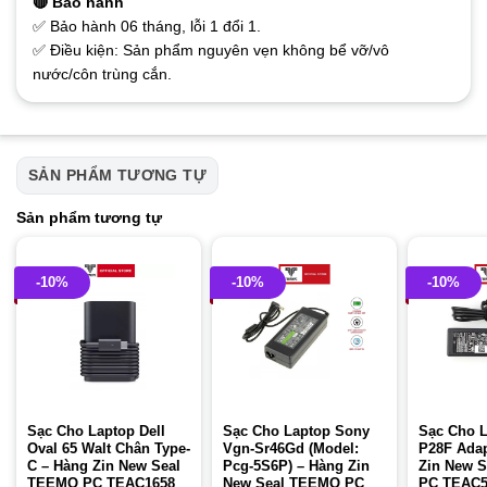
🔴 Bảo hành
✅ Bảo hành 06 tháng, lỗi 1 đổi 1.
✅ Điều kiện: Sản phẩm nguyên vẹn không bể vỡ/vô
nước/côn trùng cắn.
SẢN PHẨM TƯƠNG TỰ
Sản phẩm tương tự
-10%
-10%
-10%
Sạc Cho Laptop Dell
Sạc Cho Laptop Sony
Sạc Cho L
Oval 65 Walt Chân Type-
Vgn-Sr46Gd (Model:
P28F Adap
C – Hàng Zin New Seal
Pcg-5S6P) – Hàng Zin
Zin New 
TEEMO PC TEAC1658
New Seal TEEMO PC
PC TEAC5