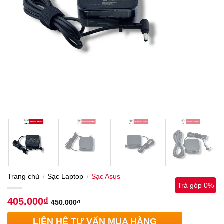
Trang chủ
Sạc Laptop
Sạc Asus
/
/
Trả góp 0%
405.000
₫
450.000
₫
LIÊN HỆ TƯ VẤN MUA HÀNG