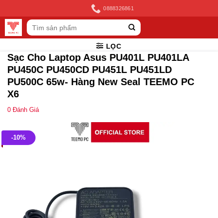
Skip
0888326861
to
Tìm
content
kiếm:
LỌC
Sạc Cho Laptop Asus PU401L PU401LA
PU450C PU450CD PU451L PU451LD
PU500C 65w- Hàng New Seal TEEMO PC
X6
0
Đánh Giá
-10%