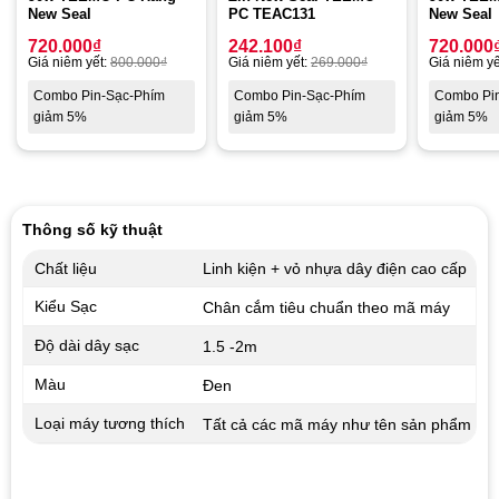
New Seal
PC TEAC131
New Seal
720.000
₫
242.100
₫
720.000
Giá niêm yết:
800.000
₫
Giá niêm yết:
269.000
₫
Giá niêm yế
Combo Pin-Sạc-Phím
Combo Pin-Sạc-Phím
Combo Pi
giảm 5%
giảm 5%
giảm 5%
Thông số kỹ thuật
Chất liệu
Linh kiện + vỏ nhựa dây điện cao cấp
Kiểu Sạc
Chân cắm tiêu chuẩn theo mã máy
Độ dài dây sạc
1.5 -2m
Màu
Đen
Loại máy tương thích
Tất cả các mã máy như tên sản phẩm