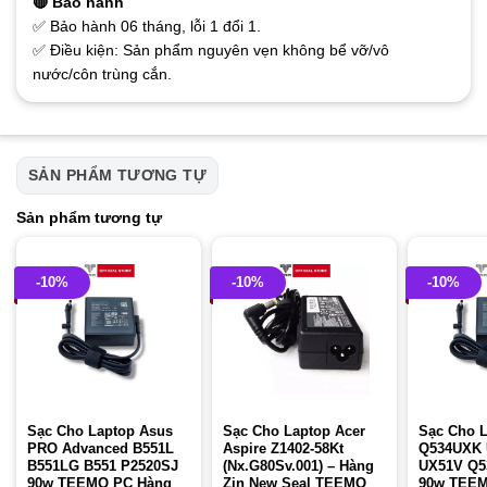
🔴 Bảo hành
✅ Bảo hành 06 tháng, lỗi 1 đổi 1.
✅ Điều kiện: Sản phẩm nguyên vẹn không bể vỡ/vô
nước/côn trùng cắn.
SẢN PHẨM TƯƠNG TỰ
Sản phẩm tương tự
-10%
-10%
-10%
Sạc Cho Laptop Asus
Sạc Cho Laptop Acer
Sạc Cho 
PRO Advanced B551L
Aspire Z1402-58Kt
Q534UXK
B551LG B551 P2520SJ
(Nx.G80Sv.001) – Hàng
UX51V Q5
90w TEEMO PC Hàng
Zin New Seal TEEMO
90w TEEM