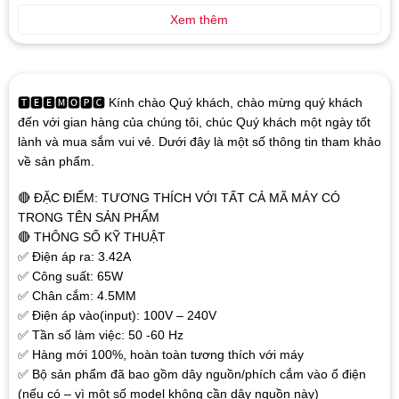
Xem thêm
🆃🅴🅴🅼🅾🅿🅲 Kính chào Quý khách, chào mừng quý khách
đến với gian hàng của chúng tôi, chúc Quý khách một ngày tốt
lành và mua sắm vui vẻ. Dưới đây là một số thông tin tham khảo
về sản phẩm.
🔴 ĐẶC ĐIỂM: TƯƠNG THÍCH VỚI TẤT CẢ MÃ MÁY CÓ
TRONG TÊN SẢN PHẨM
🔴 THÔNG SỐ KỸ THUẬT
✅ Điện áp ra: 3.42A
✅ Công suất: 65W
✅ Chân cắm: 4.5MM
✅ Điện áp vào(input): 100V – 240V
✅ Tần số làm việc: 50 -60 Hz
✅ Hàng mới 100%, hoàn toàn tương thích với máy
✅ Bộ sản phẩm đã bao gồm dây nguồn/phích cắm vào ổ điện
(nếu có – vì một số model không cần dây nguồn này)