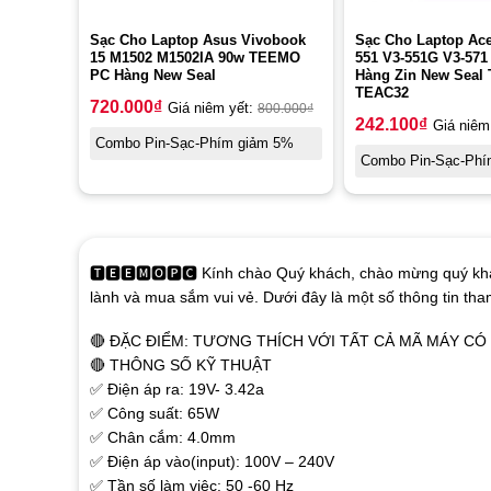
Sạc Cho Laptop Asus Vivobook
Sạc Cho Laptop Ace
15 M1502 M1502IA 90w TEEMO
551 V3-551G V3-571
PC Hàng New Seal
Hàng Zin New Sea
TEAC32
720.000
₫
Giá niêm yết:
800.000
₫
242.100
₫
Giá niêm
Combo Pin-Sạc-Phím giảm 5%
Combo Pin-Sạc-Phí
🆃🅴🅴🅼🅾🅿🅲 Kính chào Quý khách, chào mừng quý khá
lành và mua sắm vui vẻ. Dưới đây là một số thông tin th
🔴 ĐẶC ĐIỂM: TƯƠNG THÍCH VỚI TẤT CẢ MÃ MÁY C
🔴 THÔNG SỐ KỸ THUẬT
✅ Điện áp ra: 19V- 3.42a
✅ Công suất: 65W
✅ Chân cắm: 4.0mm
✅ Điện áp vào(input): 100V – 240V
✅ Tần số làm việc: 50 -60 Hz