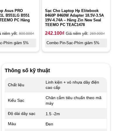
op Asus PRO
Sạc Cho Laptop Hp Elitebook
1L B551LG B551
8460P 8460W Adapter 18.5V-3.5A
 TEEMO PC Hàng
19V-4.74A – Hàng Zin New Seal
TEEMO PC TEAC1478
242.100
₫
á niêm yết:
800.000
₫
Giá niêm yết:
269.000
₫
ạc-Phím giảm 5%
Combo Pin-Sạc-Phím giảm 5%
Thông số kỹ thuật
Linh kiện + vỏ nhựa dây điện
Chất liệu
cao cấp
Chân cắm tiêu chuẩn theo mã
Kiểu Sạc
máy
Độ dài dây sạc
1.5 -2m
Màu
Đen