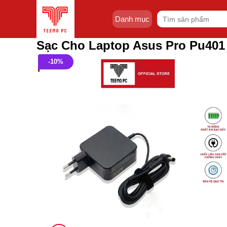
Skip
Tìm
to
Danh mục
kiếm:
content
Sạc Cho Laptop Asus Pro Pu40
-10%