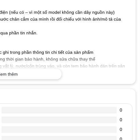
iện (nếu có – vì một số model không cần dây nguồn này)
hước chân cắm của mình rồi đối chiếu với hình ảnh/mô tả của
qua phần tin nhắn.
ghi trong phần thông tin chi tiết của sản phẩm
g thời gian bảo hành, không sửa chữa thay thế
 vật lý, nước/côn trùng vào, và còn tem bảo hành dán trên sản
em thêm
 số kỹ thuật mà máy tính xách tay của bạn yêu cầu, cấp nguồn
.
tốt, dòng diện an toàn, chống chập, cháy nổ, không gây ảnh
0
0
, đoản mạch hoặc quá nóng.
, chống oxi hóa, chống chịu va đập, bảo vệ mạch điện bên trong
0
0