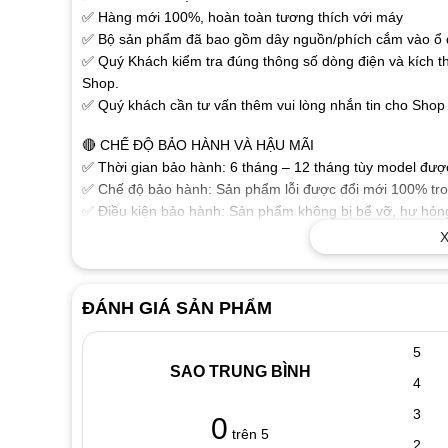
✅ Hàng mới 100%, hoàn toàn tương thích với máy
✅ Bộ sản phẩm đã bao gồm dây nguồn/phích cắm vào ổ đ
✅ Quý Khách kiểm tra đúng thông số dòng điện và kích t
Shop.
✅ Quý khách cần tư vấn thêm vui lòng nhắn tin cho Shop 
🔴 CHẾ ĐỘ BẢO HÀNH VÀ HẬU MÃI
✅ Thời gian bảo hành: 6 tháng – 12 tháng tùy model được 
✅ Chế độ bảo hành: Sản phẩm lỗi được đổi mới 100% tron
✅ Điều kiện bảo hành: Sản phẩm không bị bể vỡ, hư hỏng
phẩm.
X
🔴 MỘT SỐ THÔNG TIN THAM KHẢO VỀ SẠC LAPTOP
✅ Sạc dành cho Laptop chất lượng cao đảm bảo các thông
ĐÁNH GIÁ SẢN PHẨM
ổn định chuẩn dòng cho Laptop của bạn làm việc tốt nhất
✅ Sạc được sản xuất theo tiêu chuẩn cho chất lượng sạc 
5
hưởng xấu đến thiết bị.
SAO TRUNG BÌNH
4
✅ Tính năng bảo vệ Laptop nếu điện áp không chính xác
✅ Vật liệu cấu tạo tốt, độ bền cao với vỏ nhựa chắc chắn
3
0
sạc an toàn tuyệt đối, khả năng tỏa nhiệt tốt.
trên 5
2