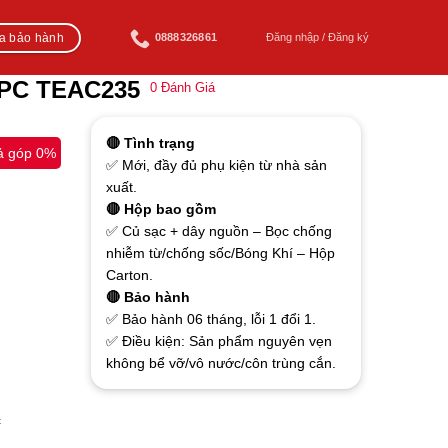
ra bảo hành
0888326861
Đăng nhập / Đăng ký
 PC TEAC235
0
Đánh Giá
🔴 Tình trạng
ả góp 0%
✅ Mới, đầy đủ phụ kiện từ nhà sản
xuất.
🔴 Hộp bao gồm
✅ Củ sạc + dây nguồn – Bọc chống
nhiễm từ/chống sốc/Bóng Khí – Hộp
Carton.
🔴 Bảo hành
✅ Bảo hành 06 tháng, lỗi 1 đổi 1.
✅ Điều kiện: Sản phẩm nguyên vẹn
không bể vỡ/vô nước/côn trùng cắn.
c