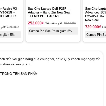
r Aspire V3-
Sạc Cho Laptop Dell P28F
Sạc Cho Lapt
 V3-571G –
Adapter – Hàng Zin New Seal
Advanced B55
l TEEMO PC
TEEMO PC TEAC569
P2520SJ 90w
New Seal
252.000
₫
Giá niêm yết:
280.000
₫
720.000
₫
 yết:
269.000
₫
Gi
Combo Pin-Sạc-Phím giảm 5%
m giảm 5%
Combo Pin-S
ch đến với gian hàng của chúng tôi, chúc Quý khách một ngày tốt
am khảo về sản phẩm.
Ó TRONG TÊN SẢN PHẨM