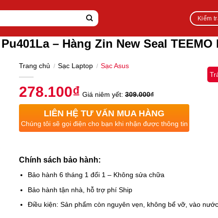
Kiểm t
1 Pu401La – Hàng Zin New Seal TEEMO
Trang chủ
Sạc Laptop
Sạc Asus
/
/
Tr
278.100
₫
Giá niêm yết:
309.000
₫
LIÊN HỆ TƯ VẤN MUA HÀNG
Chúng tôi sẽ gọi điện cho bạn khi nhận được thông tin
Chính sách bảo hành:
Bảo hành 6 tháng 1 đổi 1 – Không sửa chữa
Bảo hành tận nhà, hỗ trợ phí Ship
Điều kiện: Sản phẩm còn nguyên vẹn, không bể vỡ, vào nướ