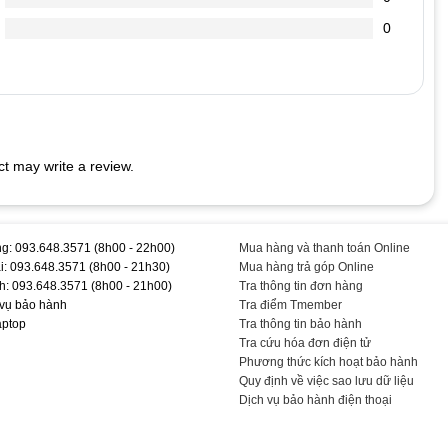
chai hơn.
0
 cắm vào Laptop (vì dòng điện đi vào sạc nó sẽ ổn định dòng
dẫn đến chết nguồn
t may write a review.
#Chính #Hãng #TEEMOPC #TEAC235
g: 093.648.3571 (8h00 - 22h00)
Mua hàng và thanh toán Online
i: 093.648.3571 (8h00 - 21h30)
Mua hàng trả góp Online
h: 093.648.3571 (8h00 - 21h00)
Tra thông tin đơn hàng
 vụ bảo hành
Tra điểm Tmember
aptop
Tra thông tin bảo hành
Tra cứu hóa đơn điện tử
Phương thức kích hoạt bảo hành
Quy định về việc sao lưu dữ liệu
Dịch vụ bảo hành điện thoại