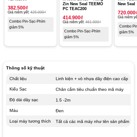
Zin New Seal TEEMO
New Seal
382.500
₫
PC TEAC200
Giá niêm yết:
425.000
₫
720.000
414.900
₫
Giá niêm yế
Combo Pin-Sạc-Phím
Giá niêm yết:
461.000
₫
Combo Pi
giảm 5%
Combo Pin-Sạc-Phím
giảm 5%
giảm 5%
Thông số kỹ thuật
Chất liệu
Linh kiện + vỏ nhựa dây điện cao cấp
Kiểu Sạc
Chân cắm tiêu chuẩn theo mã máy
Độ dài dây sạc
1.5 -2m
Màu
Đen
Loại máy tương thích
Tất cả các mã máy như tên sản phẩm