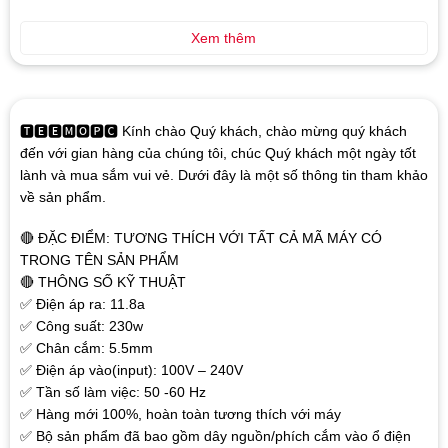
Xem thêm
🆃🅴🅴🅼🅾🅿🅲 Kính chào Quý khách, chào mừng quý khách
đến với gian hàng của chúng tôi, chúc Quý khách một ngày tốt
lành và mua sắm vui vẻ. Dưới đây là một số thông tin tham khảo
về sản phẩm.
🔴 ĐẶC ĐIỂM: TƯƠNG THÍCH VỚI TẤT CẢ MÃ MÁY CÓ
TRONG TÊN SẢN PHẨM
🔴 THÔNG SỐ KỸ THUẬT
✅ Điện áp ra: 11.8a
✅ Công suất: 230w
✅ Chân cắm: 5.5mm
✅ Điện áp vào(input): 100V – 240V
✅ Tần số làm việc: 50 -60 Hz
✅ Hàng mới 100%, hoàn toàn tương thích với máy
✅ Bộ sản phẩm đã bao gồm dây nguồn/phích cắm vào ổ điện