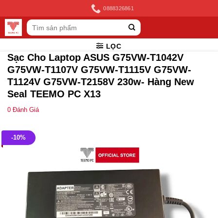
Skip
0888326861
to
Tìm
content
kiếm:
LỌC
Sạc Cho Laptop ASUS G75VW-T1042V
G75VW-T1107V G75VW-T1115V G75VW-
T1124V G75VW-T2158V 230w- Hàng New
Seal TEEMO PC X13
0
Đánh Giá
-10%