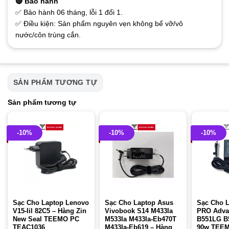
🔴 Bảo hành
✅ Bảo hành 06 tháng, lỗi 1 đổi 1.
✅ Điều kiện: Sản phẩm nguyên vẹn không bể vỡ/vô
nước/côn trùng cắn.
SẢN PHẨM TƯƠNG TỰ
Sản phẩm tương tự
-10%
-10%
-10%
Sạc Cho Laptop Lenovo
Sạc Cho Laptop Asus
Sạc Cho 
V15-Iil 82C5 – Hàng Zin
Vivobook S14 M433Ia
PRO Adva
New Seal TEEMO PC
M533Ia M433Ia-Eb470T
B551LG B
TEAC1036
M433Ia-Eb619 – Hàng
90w TEEM