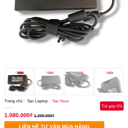
Trang chủ
Sạc Laptop
Sạc Asus
/
/
Trả góp 0%
1.080.000
₫
1.200.000
₫
LIÊN HỆ TƯ VẤN MUA HÀNG