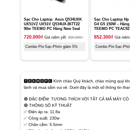
Sạc Cho Laptop Asus Q534UXK
Sạc Cho Laptop Hp
UX51VZ UX51V Q534UX-BI7T22
G4 G5 150W – Hàng
90w TEEMO PC Hàng New Seal
TEEMO PC TEAC92
720.000
₫
852.300
₫
Giá niêm yết:
800.000
₫
Giá niêm
Combo Pin-Sạc-Phím giảm 5%
Combo Pin-Sạc-Phí
🆃🅴🅴🅼🅾🅿🅲 Kính chào Quý khách, chào mừng quý khá
lành và mua sắm vui vẻ. Dưới đây là một số thông tin th
🔴 ĐẶC ĐIỂM: TƯƠNG THÍCH VỚI TẤT CẢ MÃ MÁY C
🔴 THÔNG SỐ KỸ THUẬT
✅ Điện áp ra: 11.8a
✅ Công suất: 230w
✅ Chân cắm: 5.5mm