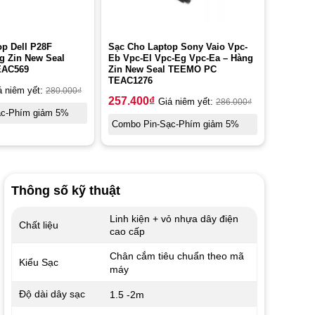
p Dell P28F
Sạc Cho Laptop Sony Vaio Vpc-
g Zin New Seal
Eb Vpc-El Vpc-Eg Vpc-Ea – Hàng
EAC569
Zin New Seal TEEMO PC
TEAC1276
á niêm yết:
280.000
₫
257.400
₫
Giá niêm yết:
286.000
₫
ạc-Phím giảm 5%
Combo Pin-Sạc-Phím giảm 5%
Thông số kỹ thuật
Linh kiện + vỏ nhựa dây điện
Chất liệu
cao cấp
Chân cắm tiêu chuẩn theo mã
Kiểu Sạc
máy
Độ dài dây sạc
1.5 -2m