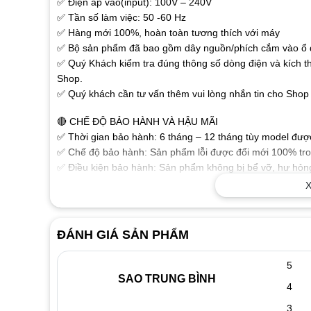
✅ Điện áp vào(input): 100V – 240V
✅ Tần số làm việc: 50 -60 Hz
✅ Hàng mới 100%, hoàn toàn tương thích với máy
✅ Bộ sản phẩm đã bao gồm dây nguồn/phích cắm vào ổ đ
✅ Quý Khách kiểm tra đúng thông số dòng điện và kích t
Shop.
✅ Quý khách cần tư vấn thêm vui lòng nhắn tin cho Shop 
🔴 CHẾ ĐỘ BẢO HÀNH VÀ HẬU MÃI
✅ Thời gian bảo hành: 6 tháng – 12 tháng tùy model được 
✅ Chế độ bảo hành: Sản phẩm lỗi được đổi mới 100% tron
✅ Điều kiện bảo hành: Sản phẩm không bị bể vỡ, hư hỏng
phẩm.
X
🔴 MỘT SỐ THÔNG TIN THAM KHẢO VỀ SẠC LAPTOP
✅ Sạc dành cho Laptop chất lượng cao đảm bảo các thông
ĐÁNH GIÁ SẢN PHẨM
ổn định chuẩn dòng cho Laptop của bạn làm việc tốt nhất
✅ Sạc được sản xuất theo tiêu chuẩn cho chất lượng sạc 
5
hưởng xấu đến thiết bị.
SAO TRUNG BÌNH
4
✅ Tính năng bảo vệ Laptop nếu điện áp không chính xác
✅ Vật liệu cấu tạo tốt, độ bền cao với vỏ nhựa chắc chắn
3