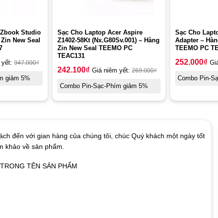
 Zbook Studio
Sạc Cho Laptop Acer Aspire
Sạc Cho Lapto
 Zin New Seal
Z1402-58Kt (Nx.G80Sv.001) – Hàng
Adapter – Hàn
7
Zin New Seal TEEMO PC
TEEMO PC T
TEAC131
252.000
₫
 yết:
947.000
₫
Gi
242.100
₫
Giá niêm yết:
269.000
₫
m giảm 5%
Combo Pin-S
Combo Pin-Sạc-Phím giảm 5%
ch đến với gian hàng của chúng tôi, chúc Quý khách một ngày tốt
am khảo về sản phẩm.
Ó TRONG TÊN SẢN PHẨM