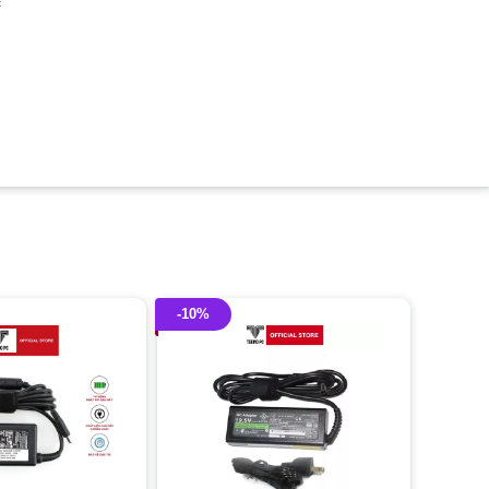
c
-10%