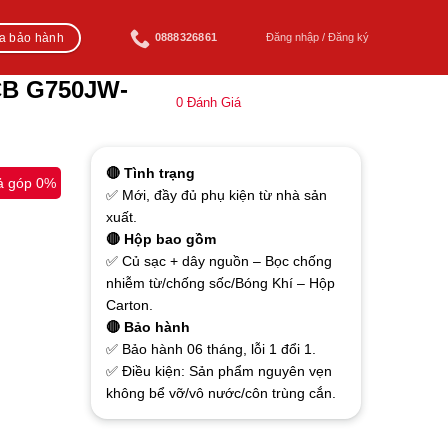
ra bảo hành
0888326861
Đăng nhập / Đăng ký
CB G750JW-
0
Đánh Giá
🔴 Tình trạng
ả góp 0%
✅ Mới, đầy đủ phụ kiện từ nhà sản
xuất.
🔴 Hộp bao gồm
✅ Củ sạc + dây nguồn – Bọc chống
nhiễm từ/chống sốc/Bóng Khí – Hộp
Carton.
🔴 Bảo hành
✅ Bảo hành 06 tháng, lỗi 1 đổi 1.
✅ Điều kiện: Sản phẩm nguyên vẹn
không bể vỡ/vô nước/côn trùng cắn.