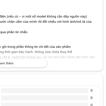
iện (nếu có – vì một số model không cần dây nguồn này)
hước chân cắm của mình rồi đối chiếu với hình ảnh/mô tả của
qua phần tin nhắn.
ghi trong phần thông tin chi tiết của sản phẩm
g thời gian bảo hành, không sửa chữa thay thế
 vật lý, nước/côn trùng vào, và còn tem bảo hành dán trên sản
em thêm
 số kỹ thuật mà máy tính xách tay của bạn yêu cầu, cấp nguồn
.
tốt, dòng diện an toàn, chống chập, cháy nổ, không gây ảnh
0
0
, đoản mạch hoặc quá nóng.
, chống oxi hóa, chống chịu va đập, bảo vệ mạch điện bên trong
0