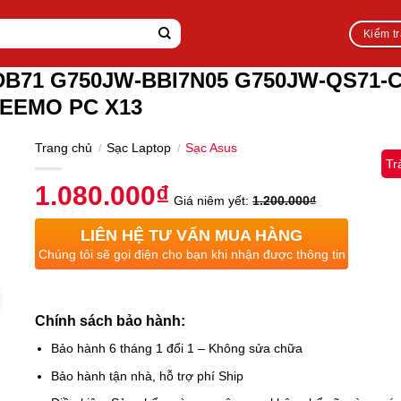
Kiểm t
DB71 G750JW-BBI7N05 G750JW-QS71-
TEEMO PC X13
Trang chủ
Sạc Laptop
Sạc Asus
/
/
Tr
1.080.000
₫
Giá niêm yết:
1.200.000
₫
LIÊN HỆ TƯ VẤN MUA HÀNG
Chúng tôi sẽ gọi điện cho bạn khi nhận được thông tin
Chính sách bảo hành:
Bảo hành 6 tháng 1 đổi 1 – Không sửa chữa
Bảo hành tận nhà, hỗ trợ phí Ship