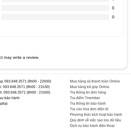
0
chai hơn.
0
 cắm vào Laptop (vì dòng điện đi vào sạc nó sẽ ổn định dòng
dẫn đến chết nguồn
t may write a review.
S71-CB #G750JW-DB71-CA
g: 093.648.3571 (8h00 - 22h00)
Mua hàng và thanh toán Online
i: 093.648.3571 (8h00 - 21h30)
Mua hàng trả góp Online
h: 093.648.3571 (8h00 - 21h00)
Tra thông tin đơn hàng
 vụ bảo hành
Tra điểm Tmember
aptop
Tra thông tin bảo hành
Tra cứu hóa đơn điện tử
Phương thức kích hoạt bảo hành
Quy định về việc sao lưu dữ liệu
Dịch vụ bảo hành điện thoại