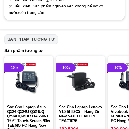
✅ Điều kiện: Sản phẩm nguyên vẹn không bể vỡ/vô
nước/côn trùng cắn.
SẢN PHẨM TƯƠNG TỰ
Sản phẩm tương tự
-10%
-10%
-10%
Sạc Cho Laptop Asus
Sạc Cho Laptop Lenovo
Sạc Cho 
Q524 Q524U Q524UQ
V15-Iil 82C5 – Hàng Zin
Vivobook
Q524UQ-BBI7T14 2-in-1
New Seal TEEMO PC
M1502IA 
15.6″ Touch-Screen 90w
TEAC1036
PC Hàng 
TEEMO PC Hàng New