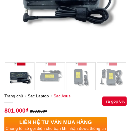
Trang chủ
Sạc Laptop
Sạc Asus
/
/
Trả góp 0%
801.000
₫
890.000
₫
LIÊN HỆ TƯ VẤN MUA HÀNG
Chúng tôi sẽ gọi điện cho bạn khi nhận được thông tin