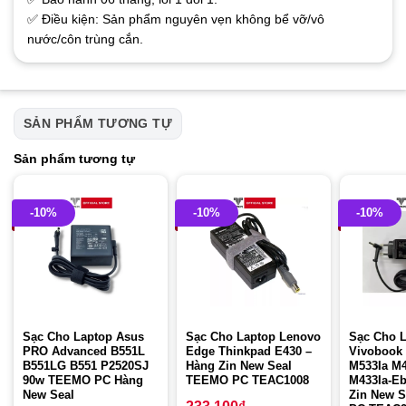
✅ Điều kiện: Sản phẩm nguyên vẹn không bể vỡ/vô
nước/côn trùng cắn.
SẢN PHẨM TƯƠNG TỰ
Sản phẩm tương tự
-10%
-10%
-10%
Sạc Cho Laptop Asus
Sạc Cho Laptop Lenovo
Sạc Cho 
PRO Advanced B551L
Edge Thinkpad E430 –
Vivobook 
B551LG B551 P2520SJ
Hàng Zin New Seal
M533Ia M4
90w TEEMO PC Hàng
TEEMO PC TEAC1008
M433Ia-Eb
New Seal
Zin New 