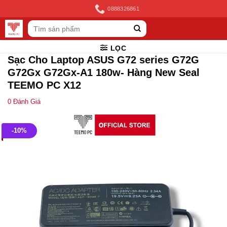
Skip
0888326861
to
Tìm
content
kiếm:
LỌC
Sạc Cho Laptop ASUS G72 series G72G
G72Gx G72Gx-A1 180w- Hàng New Seal
TEEMO PC X12
0
Đánh Giá
-10%