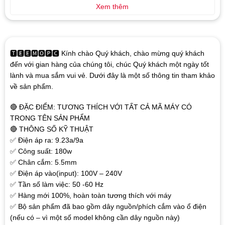
Xem thêm
🆃🅴🅴🅼🅾🅿🅲 Kính chào Quý khách, chào mừng quý khách
đến với gian hàng của chúng tôi, chúc Quý khách một ngày tốt
lành và mua sắm vui vẻ. Dưới đây là một số thông tin tham khảo
về sản phẩm.
🔴 ĐẶC ĐIỂM: TƯƠNG THÍCH VỚI TẤT CẢ MÃ MÁY CÓ
TRONG TÊN SẢN PHẨM
🔴 THÔNG SỐ KỸ THUẬT
✅ Điện áp ra: 9.23a/9a
✅ Công suất: 180w
✅ Chân cắm: 5.5mm
✅ Điện áp vào(input): 100V – 240V
✅ Tần số làm việc: 50 -60 Hz
✅ Hàng mới 100%, hoàn toàn tương thích với máy
✅ Bộ sản phẩm đã bao gồm dây nguồn/phích cắm vào ổ điện
(nếu có – vì một số model không cần dây nguồn này)