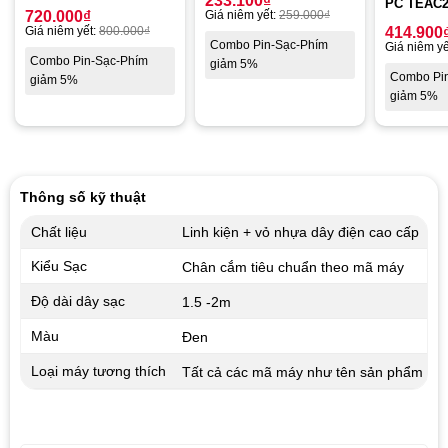
233.100
₫
PC TEAC2
720.000
₫
Giá niêm yết:
259.000
₫
Giá niêm yết:
800.000
₫
414.900
Combo Pin-Sạc-Phím
Giá niêm yế
Combo Pin-Sạc-Phím
giảm 5%
Combo Pi
giảm 5%
giảm 5%
Thông số kỹ thuật
Chất liệu
Linh kiện + vỏ nhựa dây điện cao cấp
Kiểu Sạc
Chân cắm tiêu chuẩn theo mã máy
Độ dài dây sạc
1.5 -2m
Màu
Đen
Loại máy tương thích
Tất cả các mã máy như tên sản phẩm