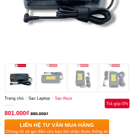
Trang chủ
Sạc Laptop
Sạc Asus
/
/
Trả góp 0%
801.000
₫
890.000
₫
LIÊN HỆ TƯ VẤN MUA HÀNG
Chúng tôi sẽ gọi điện cho bạn khi nhận được thông tin