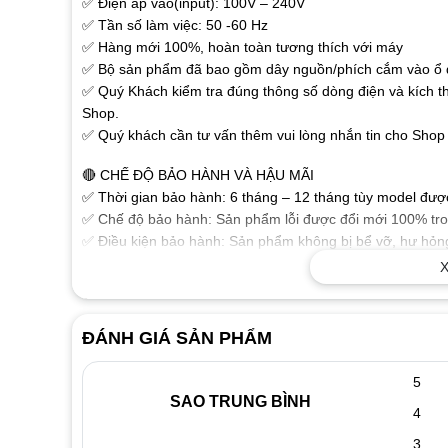
✅ Điện áp vào(input): 100V – 240V
✅ Tần số làm việc: 50 -60 Hz
✅ Hàng mới 100%, hoàn toàn tương thích với máy
✅ Bộ sản phẩm đã bao gồm dây nguồn/phích cắm vào ổ đ
✅ Quý Khách kiểm tra đúng thông số dòng điện và kích t
Shop.
✅ Quý khách cần tư vấn thêm vui lòng nhắn tin cho Shop 
🔴 CHẾ ĐỘ BẢO HÀNH VÀ HẬU MÃI
✅ Thời gian bảo hành: 6 tháng – 12 tháng tùy model được 
✅ Chế độ bảo hành: Sản phẩm lỗi được đổi mới 100% tron
✅ Điều kiện bảo hành: Sản phẩm không bị bể vỡ, hư hỏng
phẩm.
X
🔴 MỘT SỐ THÔNG TIN THAM KHẢO VỀ SẠC LAPTOP
✅ Sạc dành cho Laptop chất lượng cao đảm bảo các thông
ĐÁNH GIÁ SẢN PHẨM
ổn định chuẩn dòng cho Laptop của bạn làm việc tốt nhất
✅ Sạc được sản xuất theo tiêu chuẩn cho chất lượng sạc 
5
hưởng xấu đến thiết bị.
SAO TRUNG BÌNH
4
✅ Tính năng bảo vệ Laptop nếu điện áp không chính xác
✅ Vật liệu cấu tạo tốt, độ bền cao với vỏ nhựa chắc chắn
3