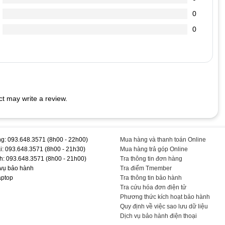
0
chai hơn.
0
 cắm vào Laptop (vì dòng điện đi vào sạc nó sẽ ổn định dòng
dẫn đến chết nguồn
t may write a review.
9.5V-3.42A #- #Chính #Hãng #TEEMOPC #TEAC266
g: 093.648.3571 (8h00 - 22h00)
Mua hàng và thanh toán Online
i: 093.648.3571 (8h00 - 21h30)
Mua hàng trả góp Online
h: 093.648.3571 (8h00 - 21h00)
Tra thông tin đơn hàng
 vụ bảo hành
Tra điểm Tmember
aptop
Tra thông tin bảo hành
Tra cứu hóa đơn điện tử
Phương thức kích hoạt bảo hành
Quy định về việc sao lưu dữ liệu
Dịch vụ bảo hành điện thoại