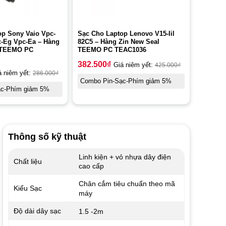
op Sony Vaio Vpc-
Sạc Cho Laptop Lenovo V15-Iil
c-Eg Vpc-Ea – Hàng
82C5 – Hàng Zin New Seal
 TEEMO PC
TEEMO PC TEAC1036
382.500
₫
Giá niêm yết:
425.000
₫
á niêm yết:
286.000
₫
Combo Pin-Sạc-Phím giảm 5%
ạc-Phím giảm 5%
Thông số kỹ thuật
Linh kiện + vỏ nhựa dây điện
Chất liệu
cao cấp
Chân cắm tiêu chuẩn theo mã
Kiểu Sạc
máy
Độ dài dây sạc
1.5 -2m