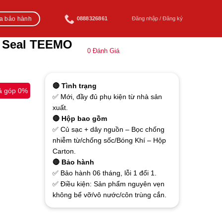
ra bảo hành
0888326861
Đăng nhập / Đăng ký
w Seal TEEMO
0
Đánh Giá
🔴 Tình trạng
ả góp 0%
✅ Mới, đầy đủ phụ kiện từ nhà sản
xuất.
🔴 Hộp bao gồm
✅ Củ sạc + dây nguồn – Bọc chống
nhiễm từ/chống sốc/Bóng Khí – Hộp
Carton.
🔴 Bảo hành
✅ Bảo hành 06 tháng, lỗi 1 đổi 1.
✅ Điều kiện: Sản phẩm nguyên vẹn
không bể vỡ/vô nước/côn trùng cắn.