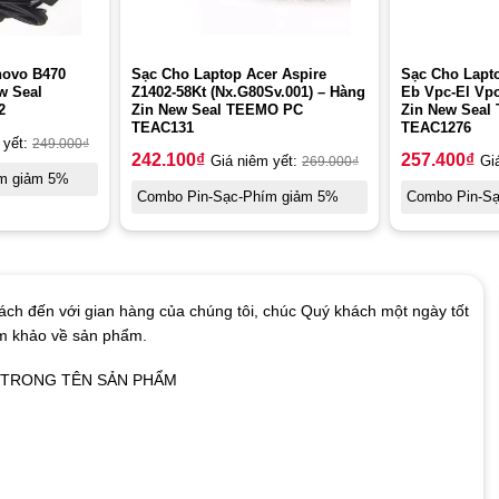
novo B470
Sạc Cho Laptop Acer Aspire
Sạc Cho Lapt
w Seal
Z1402-58Kt (Nx.G80Sv.001) – Hàng
Eb Vpc-El Vp
2
Zin New Seal TEEMO PC
Zin New Seal
TEAC131
TEAC1276
 yết:
249.000
₫
242.100
₫
257.400
₫
Giá niêm yết:
269.000
₫
Gi
m giảm 5%
Combo Pin-Sạc-Phím giảm 5%
Combo Pin-S
ch đến với gian hàng của chúng tôi, chúc Quý khách một ngày tốt
am khảo về sản phẩm.
Ó TRONG TÊN SẢN PHẨM