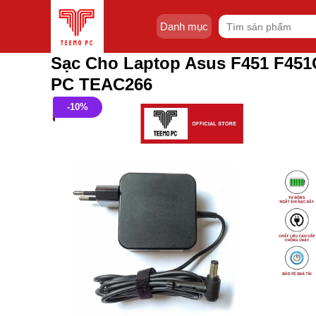
Skip
Tìm
to
Danh mục
kiếm:
content
Sạc Cho Laptop Asus F451 F451
PC TEAC266
-10%