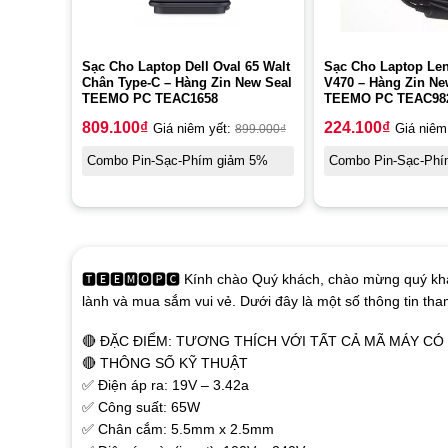
Sạc Cho Laptop Dell Oval 65 Walt
Sạc Cho Laptop Le
Chân Type-C – Hàng Zin New Seal
V470 – Hàng Zin Ne
TEEMO PC TEAC1658
TEEMO PC TEAC98
809.100
₫
224.100
₫
Giá niêm yết:
899.000
₫
Giá niêm
Combo Pin-Sạc-Phím giảm 5%
Combo Pin-Sạc-Phí
🆃🅴🅴🅼🅾🅿🅲 Kính chào Quý khách, chào mừng quý khá
lành và mua sắm vui vẻ. Dưới đây là một số thông tin th
🔴 ĐẶC ĐIỂM: TƯƠNG THÍCH VỚI TẤT CẢ MÃ MÁY C
🔴 THÔNG SỐ KỸ THUẬT
✅ Điện áp ra: 19V – 3.42a
✅ Công suất: 65W
✅ Chân cắm: 5.5mm x 2.5mm