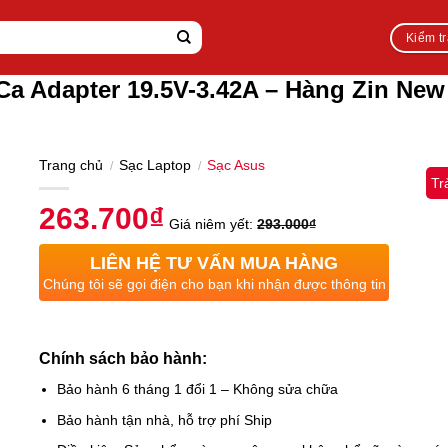
Kiểm t
Ca Adapter 19.5V-3.42A – Hàng Zin Ne
Trang chủ
Sạc Laptop
Sạc Asus
/
/
Tr
263.700
₫
Giá niêm yết:
293.000
₫
LIÊN HỆ TƯ VẤN MUA HÀNG
Chúng tôi sẽ gọi điện cho bạn khi nhận được thông tin
Chính sách bảo hành:
Bảo hành 6 tháng 1 đổi 1 – Không sửa chữa
Bảo hành tận nhà, hỗ trợ phí Ship