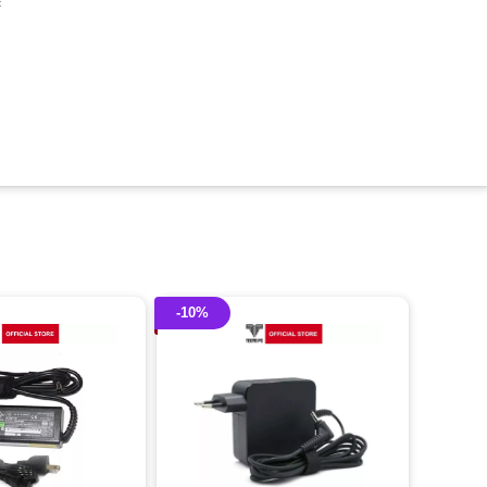
c
-10%