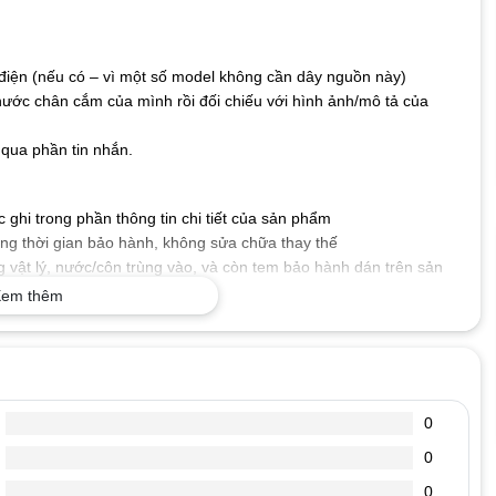
iện (nếu có – vì một số model không cần dây nguồn này)
hước chân cắm của mình rồi đối chiếu với hình ảnh/mô tả của
qua phần tin nhắn.
ghi trong phần thông tin chi tiết của sản phẩm
g thời gian bảo hành, không sửa chữa thay thế
 vật lý, nước/côn trùng vào, và còn tem bảo hành dán trên sản
em thêm
 số kỹ thuật mà máy tính xách tay của bạn yêu cầu, cấp nguồn
.
tốt, dòng diện an toàn, chống chập, cháy nổ, không gây ảnh
0
0
, đoản mạch hoặc quá nóng.
, chống oxi hóa, chống chịu va đập, bảo vệ mạch điện bên trong
0