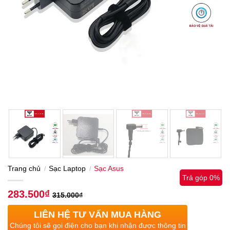
Trang chủ
Sạc Laptop
Sạc Asus
/
/
Trả góp 0%
283.500
₫
315.000
₫
LIÊN HỆ TƯ VẤN MUA HÀNG
Chúng tôi sẽ gọi điện cho bạn khi nhận được thông tin