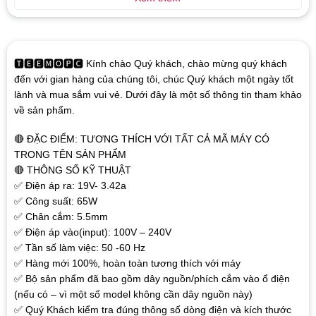
🆃🅴🅴🅼🅾🅿🅲 Kính chào Quý khách, chào mừng quý khách
đến với gian hàng của chúng tôi, chúc Quý khách một ngày tốt
lành và mua sắm vui vẻ. Dưới đây là một số thông tin tham khảo
về sản phẩm.
🔴 ĐẶC ĐIỂM: TƯƠNG THÍCH VỚI TẤT CẢ MÃ MÁY CÓ
TRONG TÊN SẢN PHẨM
🔴 THÔNG SỐ KỸ THUẬT
✅ Điện áp ra: 19V- 3.42a
✅ Công suất: 65W
✅ Chân cắm: 5.5mm
✅ Điện áp vào(input): 100V – 240V
✅ Tần số làm việc: 50 -60 Hz
✅ Hàng mới 100%, hoàn toàn tương thích với máy
✅ Bộ sản phẩm đã bao gồm dây nguồn/phích cắm vào ổ điện
(nếu có – vì một số model không cần dây nguồn này)
✅ Quý Khách kiểm tra đúng thông số dòng điện và kích thước