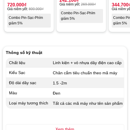
242.100
₫
720.000
₫
Giá niêm yết:
269.000
₫
344.700
Giá niêm yết:
800.000
₫
Giá niêm yế
Combo Pin-Sạc-Phím
Combo Pin-Sạc-Phím
Combo Pi
giảm 5%
giảm 5%
giảm 5%
Thông số kỹ thuật
Chất liệu
Linh kiện + vỏ nhựa dây điện cao cấp
Kiểu Sạc
Chân cắm tiêu chuẩn theo mã máy
Độ dài dây sạc
1.5 -2m
Màu
Đen
Loại máy tương thích
Tất cả các mã máy như tên sản phẩm
Xem thêm