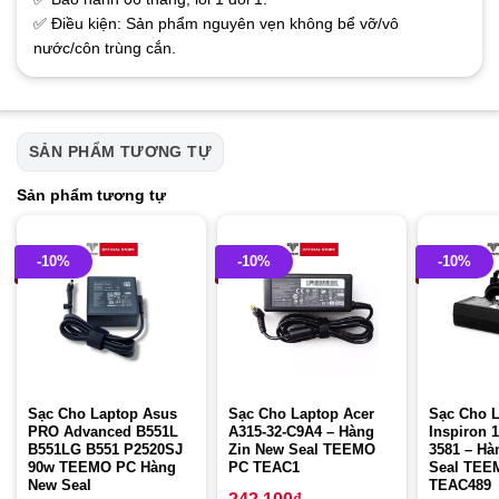
✅ Điều kiện: Sản phẩm nguyên vẹn không bể vỡ/vô
nước/côn trùng cắn.
SẢN PHẨM TƯƠNG TỰ
Sản phẩm tương tự
-10%
-10%
-10%
Sạc Cho Laptop Asus
Sạc Cho Laptop Acer
Sạc Cho L
PRO Advanced B551L
A315-32-C9A4 – Hàng
Inspiron 
B551LG B551 P2520SJ
Zin New Seal TEEMO
3581 – Hà
90w TEEMO PC Hàng
PC TEAC1
Seal TEE
New Seal
TEAC489