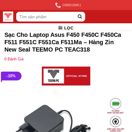
Skip
0888326861
to
Tìm
content
kiếm:
LỌC
Sạc Cho Laptop Asus F450 F450C F450Ca
F511 F551C F551Ca F511Ma – Hàng Zin
New Seal TEEMO PC TEAC318
0
Đánh Giá
-10%