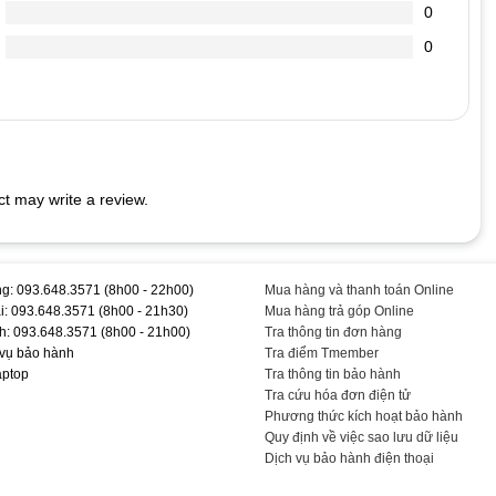
0
chai hơn.
0
 cắm vào Laptop (vì dòng điện đi vào sạc nó sẽ ổn định dòng
dẫn đến chết nguồn
t may write a review.
 #C425TA
g: 093.648.3571 (8h00 - 22h00)
Mua hàng và thanh toán Online
i: 093.648.3571 (8h00 - 21h30)
Mua hàng trả góp Online
h: 093.648.3571 (8h00 - 21h00)
Tra thông tin đơn hàng
 vụ bảo hành
Tra điểm Tmember
aptop
Tra thông tin bảo hành
Tra cứu hóa đơn điện tử
Phương thức kích hoạt bảo hành
Quy định về việc sao lưu dữ liệu
Dịch vụ bảo hành điện thoại