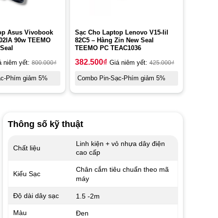
op Asus Vivobook
Sạc Cho Laptop Lenovo V15-Iil
502IA 90w TEEMO
82C5 – Hàng Zin New Seal
Seal
TEEMO PC TEAC1036
382.500
₫
á niêm yết:
800.000
₫
Giá niêm yết:
425.000
₫
ạc-Phím giảm 5%
Combo Pin-Sạc-Phím giảm 5%
Thông số kỹ thuật
Linh kiện + vỏ nhựa dây điện
Chất liệu
cao cấp
Chân cắm tiêu chuẩn theo mã
Kiểu Sạc
máy
Độ dài dây sạc
1.5 -2m
Màu
Đen