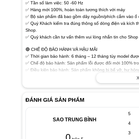
✅ Tần số làm việc: 50 -60 Hz
✅ Hàng mới 100%, hoàn toàn tương thích với máy
✅ Bộ sản phẩm đã bao gồm dây nguồn/phích cắm vào ổ đ
✅ Quý Khách kiểm tra đúng thông số dòng điện và kích t
Shop.
✅ Quý khách cần tư vấn thêm vui lòng nhắn tin cho Shop 
🔴 CHẾ ĐỘ BẢO HÀNH VÀ HẬU MÃI
✅ Thời gian bảo hành: 6 tháng – 12 tháng tùy model được 
✅ Chế độ bảo hành: Sản phẩm lỗi được đổi mới 100% tron
✅ Điều kiện bảo hành: Sản phẩm không bị bể vỡ, hư hỏng
phẩm.
X
🔴 MỘT SỐ THÔNG TIN THAM KHẢO VỀ SẠC LAPTOP
✅ Sạc dành cho Laptop chất lượng cao đảm bảo các thông
ĐÁNH GIÁ SẢN PHẨM
ổn định chuẩn dòng cho Laptop của bạn làm việc tốt nhất
✅ Sạc được sản xuất theo tiêu chuẩn cho chất lượng sạc 
5
hưởng xấu đến thiết bị.
SAO TRUNG BÌNH
4
✅ Tính năng bảo vệ Laptop nếu điện áp không chính xác
✅ Vật liệu cấu tạo tốt, độ bền cao với vỏ nhựa chắc chắn
3
0
sạc an toàn tuyệt đối, khả năng tỏa nhiệt tốt.
trên 5