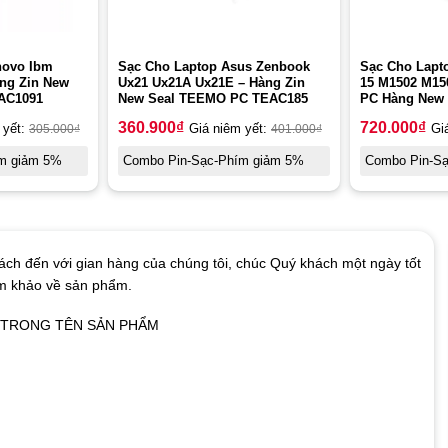
novo Ibm
Sạc Cho Laptop Asus Zenbook
Sạc Cho Lapt
àng Zin New
Ux21 Ux21A Ux21E – Hàng Zin
15 M1502 M1
AC1091
New Seal TEEMO PC TEAC185
PC Hàng New 
360.900
₫
720.000
₫
 yết:
305.000
₫
Giá niêm yết:
401.000
₫
Gi
m giảm 5%
Combo Pin-Sạc-Phím giảm 5%
Combo Pin-S
ch đến với gian hàng của chúng tôi, chúc Quý khách một ngày tốt
am khảo về sản phẩm.
Ó TRONG TÊN SẢN PHẨM