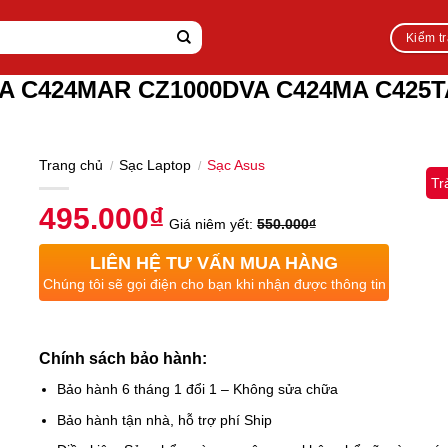
Kiểm t
KA C424MAR CZ1000DVA C424MA C425T
Trang chủ
Sạc Laptop
Sạc Asus
/
/
Tr
495.000
₫
Giá niêm yết:
550.000
₫
LIÊN HỆ TƯ VẤN MUA HÀNG
Chúng tôi sẽ gọi điện cho bạn khi nhận được thông tin
Chính sách bảo hành:
Bảo hành 6 tháng 1 đổi 1 – Không sửa chữa
Bảo hành tận nhà, hỗ trợ phí Ship