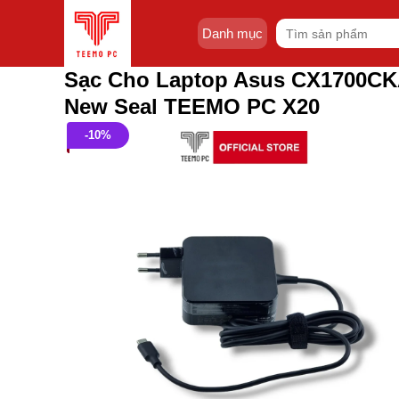
Skip
Tìm
to
Danh mục
kiếm:
content
Sạc Cho Laptop Asus CX1700C
New Seal TEEMO PC X20
-10%