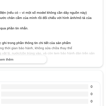
iện (nếu có – vì một số model không cần dây nguồn này)
hước chân cắm của mình rồi đối chiếu với hình ảnh/mô tả của
qua phần tin nhắn.
ghi trong phần thông tin chi tiết của sản phẩm
g thời gian bảo hành, không sửa chữa thay thế
 vật lý, nước/côn trùng vào, và còn tem bảo hành dán trên sản
em thêm
 số kỹ thuật mà máy tính xách tay của bạn yêu cầu, cấp nguồn
.
tốt, dòng diện an toàn, chống chập, cháy nổ, không gây ảnh
0
0
, đoản mạch hoặc quá nóng.
, chống oxi hóa, chống chịu va đập, bảo vệ mạch điện bên trong
0