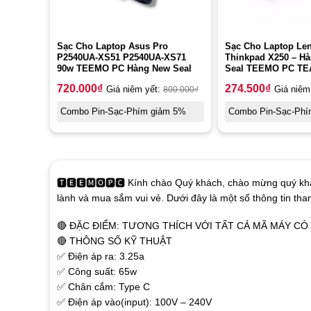
Sạc Cho Laptop Asus Pro
Sạc Cho Laptop Le
P2540UA-XS51 P2540UA-XS71
Thinkpad X250 – H
90w TEEMO PC Hàng New Seal
Seal TEEMO PC TE
720.000
₫
274.500
₫
Giá niêm yết:
800.000
₫
Giá niêm
Combo Pin-Sạc-Phím giảm 5%
Combo Pin-Sạc-Phí
🆃🅴🅴🅼🅾🅿🅲 Kính chào Quý khách, chào mừng quý khá
lành và mua sắm vui vẻ. Dưới đây là một số thông tin th
🔴 ĐẶC ĐIỂM: TƯƠNG THÍCH VỚI TẤT CẢ MÃ MÁY C
🔴 THÔNG SỐ KỸ THUẬT
✅ Điện áp ra: 3.25a
✅ Công suất: 65w
✅ Chân cắm: Type C
✅ Điện áp vào(input): 100V – 240V