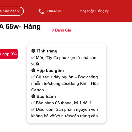
ra bảo hành
0888326861
Đăng nhập / Đăng ký
A 65w- Hàng
0
Đánh Giá
🔴 Tình trạng
ả góp 0%
✅ Mới, đầy đủ phụ kiện từ nhà sản
xuất.
🔴 Hộp bao gồm
✅ Củ sạc + dây nguồn – Bọc chống
nhiễm từ/chống sốc/Bóng Khí – Hộp
Carton.
🔴 Bảo hành
✅ Bảo hành 06 tháng, lỗi 1 đổi 1.
✅ Điều kiện: Sản phẩm nguyên vẹn
không bể vỡ/vô nước/côn trùng cắn.