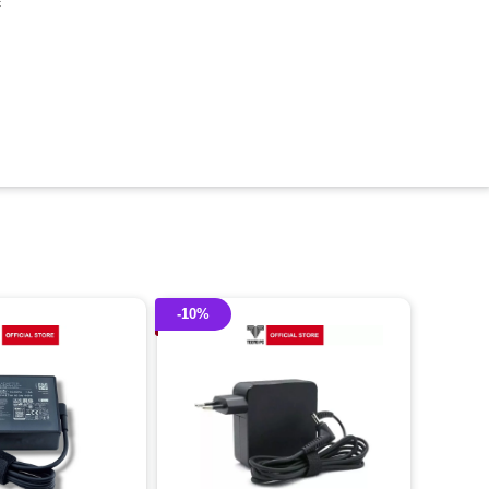
c
-10%