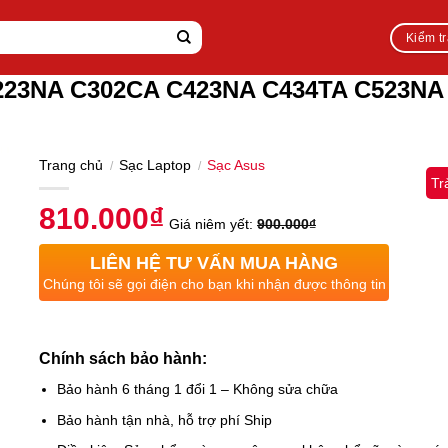
Kiểm t
223NA C302CA C423NA C434TA C523NA
Trang chủ
Sạc Laptop
Sạc Asus
/
/
Tr
810.000
₫
Giá niêm yết:
900.000
₫
LIÊN HỆ TƯ VẤN MUA HÀNG
Chúng tôi sẽ gọi điện cho bạn khi nhận được thông tin
Chính sách bảo hành:
Bảo hành 6 tháng 1 đổi 1 – Không sửa chữa
Bảo hành tận nhà, hỗ trợ phí Ship