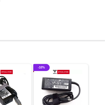
c
-10%