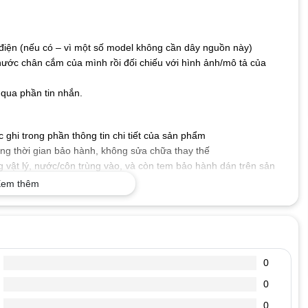
iện (nếu có – vì một số model không cần dây nguồn này)
hước chân cắm của mình rồi đối chiếu với hình ảnh/mô tả của
qua phần tin nhắn.
ghi trong phần thông tin chi tiết của sản phẩm
g thời gian bảo hành, không sửa chữa thay thế
 vật lý, nước/côn trùng vào, và còn tem bảo hành dán trên sản
em thêm
 số kỹ thuật mà máy tính xách tay của bạn yêu cầu, cấp nguồn
.
tốt, dòng diện an toàn, chống chập, cháy nổ, không gây ảnh
0
0
, đoản mạch hoặc quá nóng.
, chống oxi hóa, chống chịu va đập, bảo vệ mạch điện bên trong
0