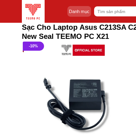
Skip
Tìm
to
Danh mục
kiếm:
content
Sạc Cho Laptop Asus C213SA C
New Seal TEEMO PC X21
-10%