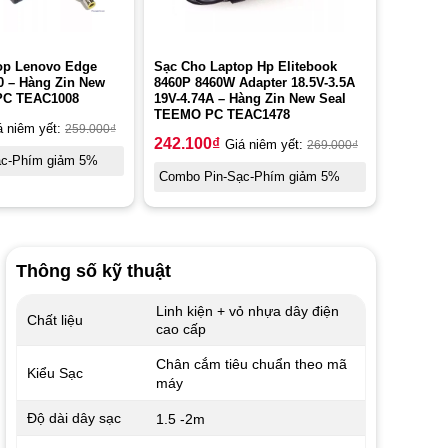
op Lenovo Edge
Sạc Cho Laptop Hp Elitebook
0 – Hàng Zin New
8460P 8460W Adapter 18.5V-3.5A
PC TEAC1008
19V-4.74A – Hàng Zin New Seal
TEEMO PC TEAC1478
á niêm yết:
259.000
₫
242.100
₫
Giá niêm yết:
269.000
₫
ạc-Phím giảm 5%
Combo Pin-Sạc-Phím giảm 5%
Thông số kỹ thuật
Linh kiện + vỏ nhựa dây điện
Chất liệu
cao cấp
Chân cắm tiêu chuẩn theo mã
Kiểu Sạc
máy
Độ dài dây sạc
1.5 -2m