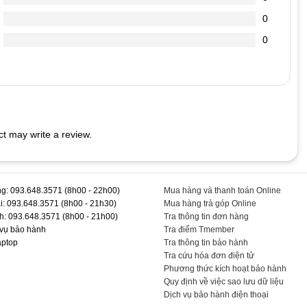
0
chai hơn.
0
 cắm vào Laptop (vì dòng điện đi vào sạc nó sẽ ổn định dòng
dẫn đến chết nguồn
t may write a review.
#C523NA
g: 093.648.3571 (8h00 - 22h00)
Mua hàng và thanh toán Online
i: 093.648.3571 (8h00 - 21h30)
Mua hàng trả góp Online
h: 093.648.3571 (8h00 - 21h00)
Tra thông tin đơn hàng
 vụ bảo hành
Tra điểm Tmember
aptop
Tra thông tin bảo hành
Tra cứu hóa đơn điện tử
Phương thức kích hoạt bảo hành
Quy định về việc sao lưu dữ liệu
Dịch vụ bảo hành điện thoại