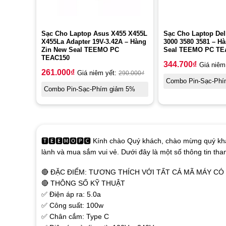
Sạc Cho Laptop Asus X455 X455L
Sạc Cho Laptop Dell
X455La Adapter 19V-3.42A – Hàng
3000 3580 3581 – H
Zin New Seal TEEMO PC
Seal TEEMO PC TE
TEAC150
344.700
₫
Giá niêm
261.000
₫
Giá niêm yết:
290.000
₫
Combo Pin-Sạc-Phí
Combo Pin-Sạc-Phím giảm 5%
🆃🅴🅴🅼🅾🅿🅲 Kính chào Quý khách, chào mừng quý khá
lành và mua sắm vui vẻ. Dưới đây là một số thông tin th
🔴 ĐẶC ĐIỂM: TƯƠNG THÍCH VỚI TẤT CẢ MÃ MÁY C
🔴 THÔNG SỐ KỸ THUẬT
✅ Điện áp ra: 5.0a
✅ Công suất: 100w
✅ Chân cắm: Type C