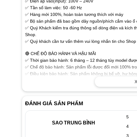
✅ Điện áp vào(input): 100V – 240V
✅ Tần số làm việc: 50 -60 Hz
✅ Hàng mới 100%, hoàn toàn tương thích với máy
✅ Bộ sản phẩm đã bao gồm dây nguồn/phích cắm vào ổ đ
✅ Quý Khách kiểm tra đúng thông số dòng điện và kích t
Shop.
✅ Quý khách cần tư vấn thêm vui lòng nhắn tin cho Shop 
🔴 CHẾ ĐỘ BẢO HÀNH VÀ HẬU MÃI
✅ Thời gian bảo hành: 6 tháng – 12 tháng tùy model được 
✅ Chế độ bảo hành: Sản phẩm lỗi được đổi mới 100% tron
✅ Điều kiện bảo hành: Sản phẩm không bị bể vỡ, hư hỏng
phẩm.
X
🔴 MỘT SỐ THÔNG TIN THAM KHẢO VỀ SẠC LAPTOP
✅ Sạc dành cho Laptop chất lượng cao đảm bảo các thông
ĐÁNH GIÁ SẢN PHẨM
ổn định chuẩn dòng cho Laptop của bạn làm việc tốt nhất
✅ Sạc được sản xuất theo tiêu chuẩn cho chất lượng sạc 
5
hưởng xấu đến thiết bị.
SAO TRUNG BÌNH
4
✅ Tính năng bảo vệ Laptop nếu điện áp không chính xác
✅ Vật liệu cấu tạo tốt, độ bền cao với vỏ nhựa chắc chắn
3