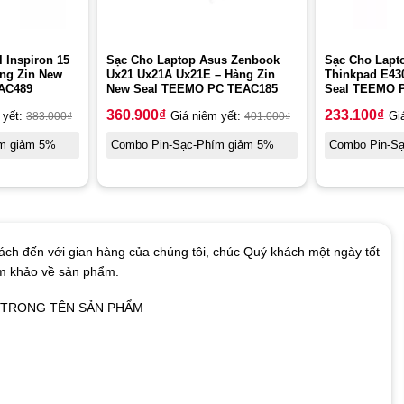
 Inspiron 15
Sạc Cho Laptop Asus Zenbook
Sạc Cho Lapt
àng Zin New
Ux21 Ux21A Ux21E – Hàng Zin
Thinkpad E43
AC489
New Seal TEEMO PC TEAC185
Seal TEEMO 
360.900
₫
233.100
₫
 yết:
383.000
₫
Giá niêm yết:
401.000
₫
Gi
m giảm 5%
Combo Pin-Sạc-Phím giảm 5%
Combo Pin-S
ch đến với gian hàng của chúng tôi, chúc Quý khách một ngày tốt
am khảo về sản phẩm.
Ó TRONG TÊN SẢN PHẨM