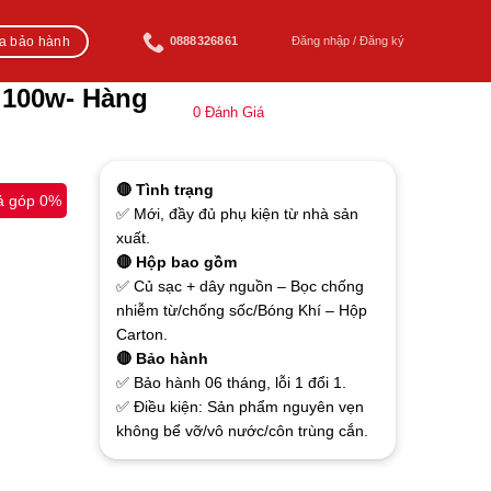
ra bảo hành
0888326861
Đăng nhập / Đăng ký
 100w- Hàng
0
Đánh Giá
🔴 Tình trạng
ả góp 0%
✅ Mới, đầy đủ phụ kiện từ nhà sản
xuất.
🔴 Hộp bao gồm
✅ Củ sạc + dây nguồn – Bọc chống
nhiễm từ/chống sốc/Bóng Khí – Hộp
Carton.
🔴 Bảo hành
✅ Bảo hành 06 tháng, lỗi 1 đổi 1.
✅ Điều kiện: Sản phẩm nguyên vẹn
không bể vỡ/vô nước/côn trùng cắn.